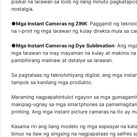
pisikal na larawan sa loob ng ilang minuto pagkatapo
nostalgia.
●
Mga Instant Cameras ng ZINK
: Paggamit ng teknol
na i-print ng mga larawan ng kulay direkta mula sa cam
●
Mga Instant Cameras ng Dye Sublimation
: Ang mg
mga larawan na may mayaman na kulay at makinis na 
pambihirang malinaw at detalye sa larawan.
Sa pagtataas ng teknolohiyang digital, ang mga inst
tampok sa kanilang mga produkto.
Maraming nagpapahintulot ngayon sa mga gumagamit 
makipag-ugnay sa mga smartphones sa pamamagitan n
printing. Ang mga instant picture cameras na ito ay 
Kasama rin ang ilang modelo ng mga espesyal na kata
binuo na ilaw ng singsing na nagpapataas ng selfies