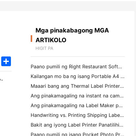
Mga pinakabagong MGA
ARTIKOLO
HIGIT PA
k
edIn
Twitter
Share
Paano pumili ng Right Restaurant Software para sa iyong Maliit o Midsize Restaurant
Kailangan mo ba ng isang Portable A4 Printer para sa mga Warehouse Invoices? Ano talagang gumagana
y-
Maaari bang ang Thermal Label Printers ay gumawa ng Waterproof Labels para sa mga maliliit na Producto ng negosyo?
Ang pinakamagaling na instant na camera para sa mga magsimula na ayaw magbasura ng papel
Ang pinakamagaling na Label Maker para sa Pagpapakita at Scrapbooking: Magdagdag ng Karagdagang Color sa bawat Pahina
Handwriting vs. Printing Shipping Labels: Tips for Small Businesses noong 2026
Bakit ang iyong Label Printer Panatilihin ang Jamming?
Paano pumili ng isang Pocket Photo Printer: Isang kumpletong pahayag para sa Pagmamamahayag, Travel, at iPhone Users