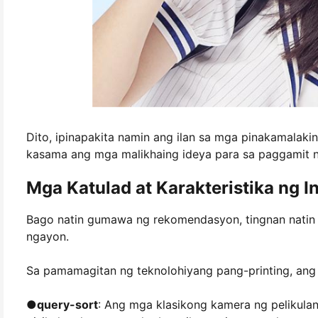
Dito, ipinapakita namin ang ilan sa mga pinakamalaki
kasama ang mga malikhaing ideya para sa paggamit ni
Mga Katulad at Karakteristika ng 
Bago natin gumawa ng rekomendasyon, tingnan natin
ngayon.
Sa pamamagitan ng teknolohiyang pang-printing, ang
●
query-sort
: Ang mga klasikong kamera ng pelikula