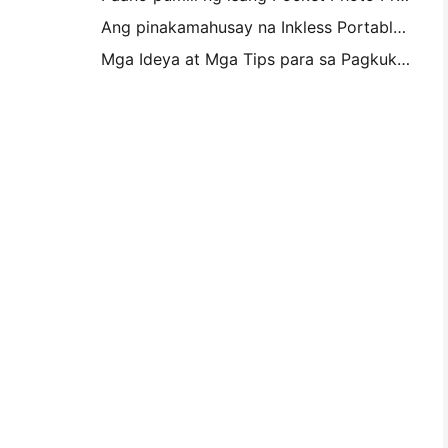
Ang pinakamahusay na Inkless Portable Printer para sa Travel, School, at Mobile Work: Hanin MT620 Pro Review
Mga Ideya at Mga Tips para sa Pagkukumpisal ng Kambahay at Dorm