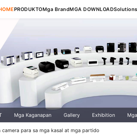
HOME
PRODUKTO
Mga Brand
MGA DOWNLOAD
Solution
T
Mga Kaganapan
Gallery
Exhibition
Mga 
 camera para sa mga kasal at mga partido