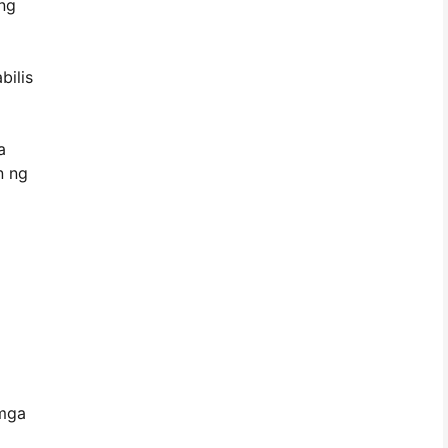
 ng
bilis
a
n ng
 mga