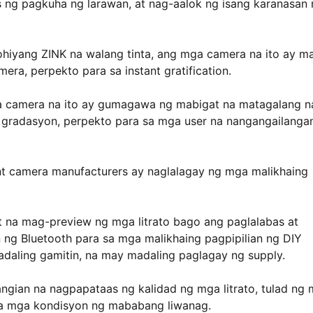
s ng pagkuha ng larawan, at nag-aalok ng isang karanasan
ohiyang ZINK na walang tinta, ang mga camera na ito ay ma
era, perpekto para sa instant gratification.
a camera na ito ay gumagawa ng mabigat na matagalang n
gradasyon, perpekto para sa mga user na nangangailanga
ant camera manufacturers ay naglalagay ng mga malikhaing
na mag-preview ng mga litrato bago ang paglalabas at
g Bluetooth para sa mga malikhaing pagpipilian ng DIY
madaling gamitin, na may madaling paglagay ng supply.
ngian na nagpapataas ng kalidad ng mga litrato, tulad ng
 sa mga kondisyon ng mababang liwanag.