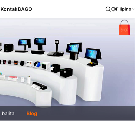
s
Kontak
BAGO
Filipino
balita
Blog