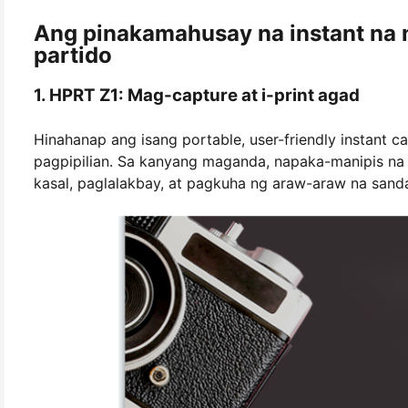
Ang pinakamahusay na instant na 
partido
1. HPRT Z1: Mag-capture at i-print agad
Hinahanap ang isang portable, user-friendly instant
pagpipilian. Sa kanyang maganda, napaka-manipis na d
kasal, paglalakbay, at pagkuha ng araw-araw na sanda