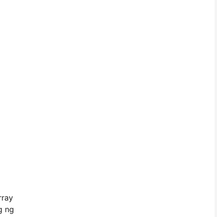
a
rray
g ng