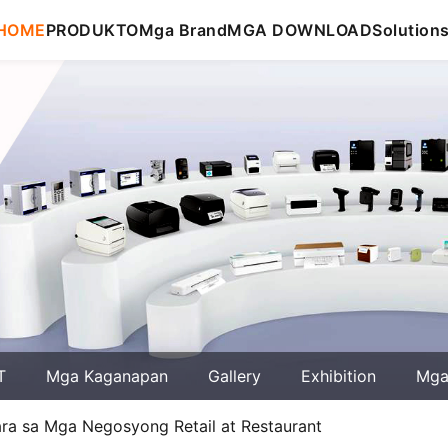
HOME
PRODUKTO
Mga Brand
MGA DOWNLOAD
Solution
T
Mga Kaganapan
Gallery
Exhibition
Mga 
para sa Mga Negosyong Retail at Restaurant