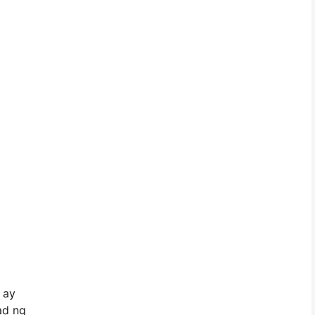
ay
ad ng