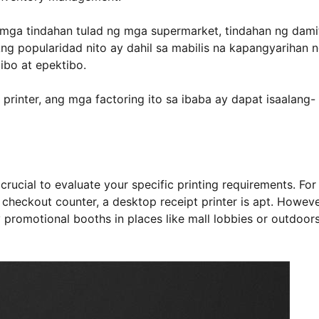
mga tindahan tulad ng mga supermarket, tindahan ng dami
ng popularidad nito ay dahil sa mabilis na kapangyarihan 
tibo at epektibo.
t printer, ang mga factoring ito sa ibaba ay dapat isaalang-
 crucial to evaluate your specific printing requirements. For
e checkout counter, a desktop receipt printer is apt. However
 promotional booths in places like mall lobbies or outdoors