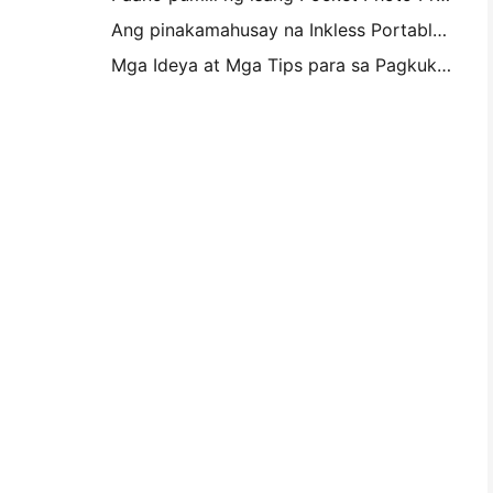
Ang pinakamahusay na Inkless Portable Printer para sa Travel, School, at Mobile Work: Hanin MT620 Pro Review
Mga Ideya at Mga Tips para sa Pagkukumpisal ng Kambahay at Dorm