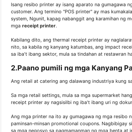
Isang resibo printer ay isang aparato na gumagawa 
customer. Ang termino "POS printer" ay mas kumakala
system, Ngunit, kapag nabanggit ang karamihan ng mg
mga
receipt printer
.
Kabilang dito, ang thermal receipt printer ay naglalar
nito, sa kabila ng kanyang katumbas, ang impact recei
sa iba't ibang sektor, mula sa tindahan at restawran
2.Paano pumili ng mga Kanyang Pa
Ang retail at catering ang dalawang industriya kung 
Sa mga retail settings, mula sa mga supermarket han
receipt printer ay nagsisilbi ng iba't ibang uri ng do
Ang mga printer na ito ay gumagawa ng mga resibo ng 
paminsan-minsan promotional coupons. Nagbibigay s
sa mga negosyo sa pagmamanman ng mga benta at i