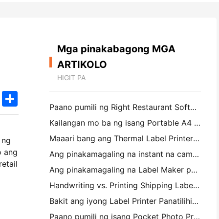
Mga pinakabagong MGA
ARTIKOLO
HIGIT PA
k
edIn
Twitter
Share
Paano pumili ng Right Restaurant Software para sa iyong Maliit o Midsize Restaurant
Kailangan mo ba ng isang Portable A4 Printer para sa mga Warehouse Invoices? Ano talagang gumagana
Maaari bang ang Thermal Label Printers ay gumawa ng Waterproof Labels para sa mga maliliit na Producto ng negosyo?
 ng
o ang
Ang pinakamagaling na instant na camera para sa mga magsimula na ayaw magbasura ng papel
etail
Ang pinakamagaling na Label Maker para sa Pagpapakita at Scrapbooking: Magdagdag ng Karagdagang Color sa bawat Pahina
Handwriting vs. Printing Shipping Labels: Tips for Small Businesses noong 2026
Bakit ang iyong Label Printer Panatilihin ang Jamming?
Paano pumili ng isang Pocket Photo Printer: Isang kumpletong pahayag para sa Pagmamamahayag, Travel, at iPhone Users