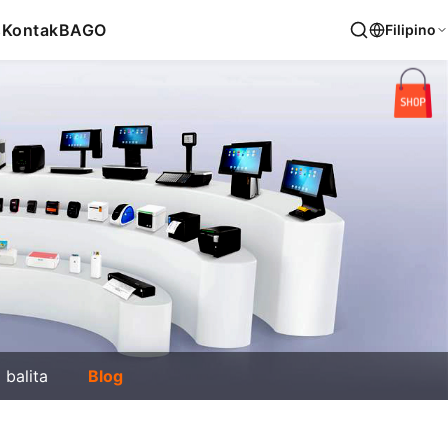
s
Kontak
BAGO
Filipino
balita
Blog