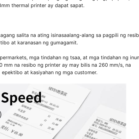
8mm thermal printer ay dapat sapat.
agang salita na ating isinasaalang-alang sa pagpili ng resi
ektibo at karanasan ng gumagamit.
permarkets, mga tindahan ng tsaa, at mga tindahan ng inu
0 mm na resibo ng printer ay may bilis na 260 mm/s, na
epektibo at kasiyahan ng mga customer.