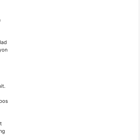
a
dad
syon
it.
 pos
t
ng