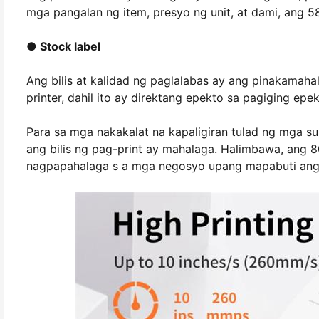
mga pangalan ng item, presyo ng unit, at dami, ang 5
● Stock label
Ang bilis at kalidad ng paglalabas ay ang pinakamahal
printer, dahil ito ay direktang epekto sa pagiging ep
Para sa mga nakakalat na kapaligiran tulad ng mga su
ang bilis ng pag-print ay mahalaga. Halimbawa, ang 8
nagpapahalaga s a mga negosyo upang mapabuti ang 