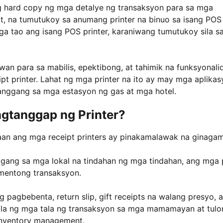
ng hard copy ng mga detalye ng transaksyon para sa mga
t, na tumutukoy sa anumang printer na binuo sa isang POS
a tao ang isang POS printer, karaniwang tumutukoy sila s
awan para sa mabilis, epektibong, at tahimik na funksyonali
pt printer. Lahat ng mga printer na ito ay may mga aplika
 hanggang sa mga estasyon ng gas at mga hotel.
gtanggap ng Printer?
saan ang mga receipt printers ay pinakamalawak na ginagam
ggang sa mga lokal na tindahan ng mga tindahan, ang mga
kumentong transaksyon.
pagbebenta, return slip, gift receipts na walang presyo, a
ila ng mga tala ng transaksyon sa mga mamamayan at tulo
nventory management.