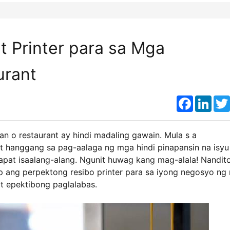
t Printer para sa Mga
urant
Faceboo
Link
an o restaurant ay hindi madaling gawain. Mula s a
 hanggang sa pag-aalaga ng mga hindi pinapansin na isyu
apat isaalang-alang. Ngunit huwag kang mag-alala! Nandit
ang perpektong resibo printer para sa iyong negosyo ng r
t epektibong paglalabas.