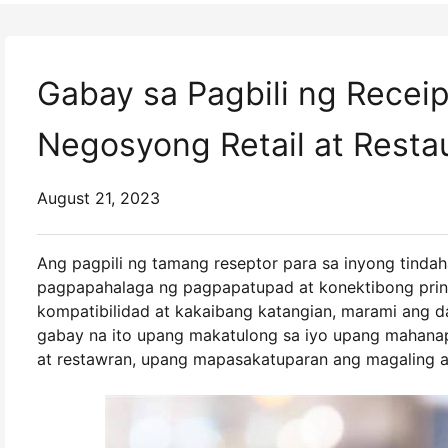
Gabay sa Pagbili ng Receip
Negosyong Retail at Resta
August 21, 2023
Ang pagpili ng tamang reseptor para sa inyong tindah
pagpapahalaga ng pagpapatupad at konektibong print
kompatibilidad at kakaibang katangian, marami ang d
gabay na ito upang makatulong sa iyo upang mahanap 
at restawran, upang mapasakatuparan ang magaling a