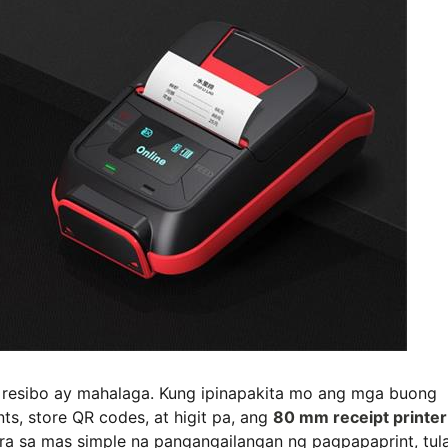
 resibo ay mahalaga. Kung ipinapakita mo ang mga buong
ts, store QR codes, at higit pa, ang
80 mm receipt printer
ra sa mas simple na pangangailangan ng pagpapaprint, tul