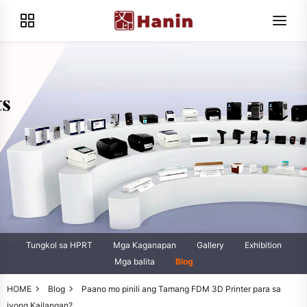
Tungkol sa HPRT
Mga Kaganapan
Gallery
Exhibition
Mga balita
Blog
HOME
Blog
Paano mo pinili ang Tamang FDM 3D Printer para sa
iyong Kailangan?