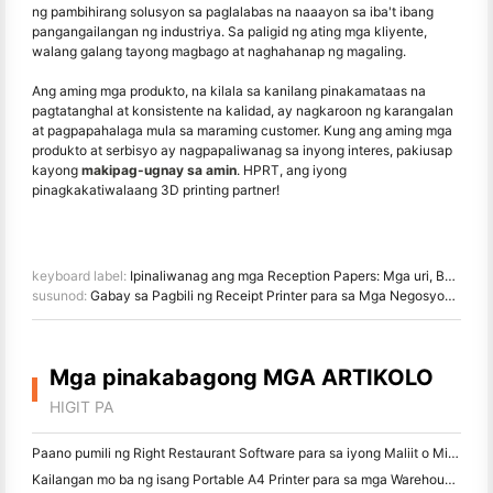
ng pambihirang solusyon sa paglalabas na naaayon sa iba't ibang
pangangailangan ng industriya. Sa paligid ng ating mga kliyente,
walang galang tayong magbago at naghahanap ng magaling.
Ang aming mga produkto, na kilala sa kanilang pinakamataas na
pagtatanghal at konsistente na kalidad, ay nagkaroon ng karangalan
at pagpapahalaga mula sa maraming customer. Kung ang aming mga
produkto at serbisyo ay nagpapaliwanag sa inyong interes, pakiusap
kayong
makipag-ugnay sa amin
. HPRT, ang iyong
pinagkakatiwalaang 3D printing partner!
keyboard label:
Ipinaliwanag ang mga Reception Papers: Mga uri, BPA Safety Concerns & Environmental Impact
susunod:
Gabay sa Pagbili ng Receipt Printer para sa Mga Negosyong Retail at Restaurant
Mga pinakabagong MGA ARTIKOLO
HIGIT PA
Paano pumili ng Right Restaurant Software para sa iyong Maliit o Midsize Restaurant
Kailangan mo ba ng isang Portable A4 Printer para sa mga Warehouse Invoices? Ano talagang gumagana