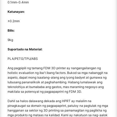
0.1mm-0.4mm
Katunayan:
±0.2mm
Bilis:
9kg
Suportado na Material:
PLA/PETG/TPU/ABS
Ang pagpipili ng tamang FDM 3D printer ay nangangailangan ng
holistic evaluation ng iba't ibang factors. Bukod sa mga nabanggit na
aspeto, dapat mong isaalang-alang ang iyong badyet at gumawa ng
lubusang pananaliksik at paghahambing. Habang lumalawak ang
teknolohiya at bumababa ang gastos, mas maraming negosyo ang
makilala sa potensyal ng pagpapaprint ng FDM 3D.
Dahil sa halos dalawang dekada ang HPRT ay malalim na
pinagkaugat sa domain ng pagpapaprint, patuloy na pagtulak ng mga
hangganan sa sektor ng 3D printing sa pamamagitan ng paglikha ng
mga produkto ng mataas na kalidad. Kami ay nakatuon sa nag-aalok