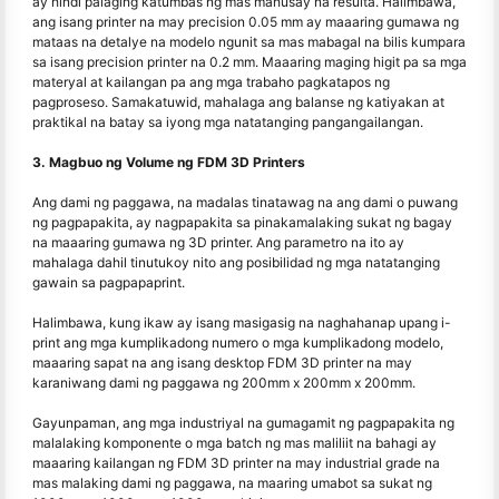
ay hindi palaging katumbas ng mas mahusay na resulta. Halimbawa,
ang isang printer na may precision 0.05 mm ay maaaring gumawa ng
mataas na detalye na modelo ngunit sa mas mabagal na bilis kumpara
sa isang precision printer na 0.2 mm. Maaaring maging higit pa sa mga
materyal at kailangan pa ang mga trabaho pagkatapos ng
pagproseso. Samakatuwid, mahalaga ang balanse ng katiyakan at
praktikal na batay sa iyong mga natatanging pangangailangan.
3. Magbuo ng Volume ng FDM 3D Printers
Ang dami ng paggawa, na madalas tinatawag na ang dami o puwang
ng pagpapakita, ay nagpapakita sa pinakamalaking sukat ng bagay
na maaaring gumawa ng 3D printer. Ang parametro na ito ay
mahalaga dahil tinutukoy nito ang posibilidad ng mga natatanging
gawain sa pagpapaprint.
Halimbawa, kung ikaw ay isang masigasig na naghahanap upang i-
print ang mga kumplikadong numero o mga kumplikadong modelo,
maaaring sapat na ang isang desktop FDM 3D printer na may
karaniwang dami ng paggawa ng 200mm x 200mm x 200mm.
Gayunpaman, ang mga industriyal na gumagamit ng pagpapakita ng
malalaking komponente o mga batch ng mas maliliit na bahagi ay
maaaring kailangan ng FDM 3D printer na may industrial grade na
mas malaking dami ng paggawa, na maaring umabot sa sukat ng