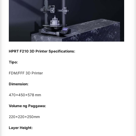
HPRT F210 3D Printer Specifications:
Tipo:
FDM/FFF 3D Printer
Dimension:
470×450×578 mm
Volume ng Paggawa:
220×220×250mm
Layer Height: