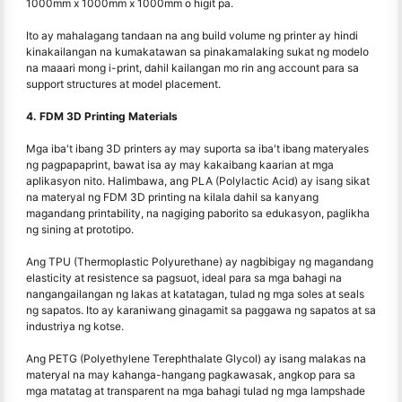
1000mm x 1000mm x 1000mm o higit pa.
Ito ay mahalagang tandaan na ang build volume ng printer ay hindi
kinakailangan na kumakatawan sa pinakamalaking sukat ng modelo
na maaari mong i-print, dahil kailangan mo rin ang account para sa
support structures at model placement.
4. FDM 3D Printing Materials
Mga iba't ibang 3D printers ay may suporta sa iba't ibang materyales
ng pagpapaprint, bawat isa ay may kakaibang kaarian at mga
aplikasyon nito. Halimbawa, ang PLA (Polylactic Acid) ay isang sikat
na materyal ng FDM 3D printing na kilala dahil sa kanyang
magandang printability, na nagiging paborito sa edukasyon, paglikha
ng sining at prototipo.
Ang TPU (Thermoplastic Polyurethane) ay nagbibigay ng magandang
elasticity at resistence sa pagsuot, ideal para sa mga bahagi na
nangangailangan ng lakas at katatagan, tulad ng mga soles at seals
ng sapatos. Ito ay karaniwang ginagamit sa paggawa ng sapatos at sa
industriya ng kotse.
Ang PETG (Polyethylene Terephthalate Glycol) ay isang malakas na
materyal na may kahanga-hangang pagkawasak, angkop para sa
mga matatag at transparent na mga bahagi tulad ng mga lampshade