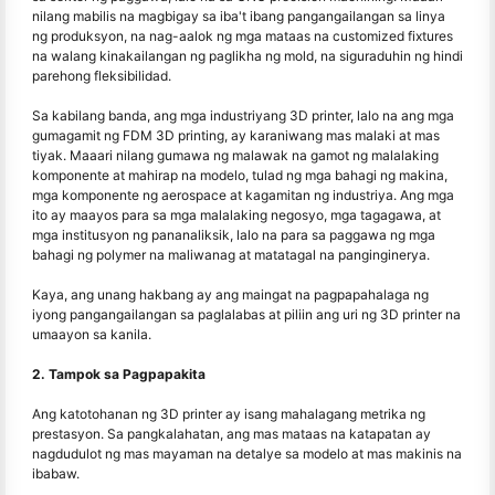
nilang mabilis na magbigay sa iba't ibang pangangailangan sa linya
ng produksyon, na nag-aalok ng mga mataas na customized fixtures
na walang kinakailangan ng paglikha ng mold, na siguraduhin ng hindi
parehong fleksibilidad.
Sa kabilang banda, ang mga industriyang 3D printer, lalo na ang mga
gumagamit ng FDM 3D printing, ay karaniwang mas malaki at mas
tiyak. Maaari nilang gumawa ng malawak na gamot ng malalaking
komponente at mahirap na modelo, tulad ng mga bahagi ng makina,
mga komponente ng aerospace at kagamitan ng industriya. Ang mga
ito ay maayos para sa mga malalaking negosyo, mga tagagawa, at
mga institusyon ng pananaliksik, lalo na para sa paggawa ng mga
bahagi ng polymer na maliwanag at matatagal na panginginerya.
Kaya, ang unang hakbang ay ang maingat na pagpapahalaga ng
iyong pangangailangan sa paglalabas at piliin ang uri ng 3D printer na
umaayon sa kanila.
2. Tampok sa Pagpapakita
Ang katotohanan ng 3D printer ay isang mahalagang metrika ng
prestasyon. Sa pangkalahatan, ang mas mataas na katapatan ay
nagdudulot ng mas mayaman na detalye sa modelo at mas makinis na
ibabaw.