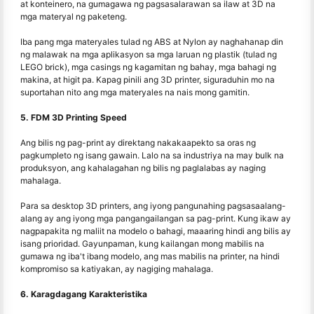
at konteinero, na gumagawa ng pagsasalarawan sa ilaw at 3D na
mga materyal ng paketeng.
Iba pang mga materyales tulad ng ABS at Nylon ay naghahanap din
ng malawak na mga aplikasyon sa mga laruan ng plastik (tulad ng
LEGO brick), mga casings ng kagamitan ng bahay, mga bahagi ng
makina, at higit pa. Kapag pinili ang 3D printer, siguraduhin mo na
suportahan nito ang mga materyales na nais mong gamitin.
5. FDM 3D Printing Speed
Ang bilis ng pag-print ay direktang nakakaapekto sa oras ng
pagkumpleto ng isang gawain. Lalo na sa industriya na may bulk na
produksyon, ang kahalagahan ng bilis ng paglalabas ay naging
mahalaga.
Para sa desktop 3D printers, ang iyong pangunahing pagsasaalang-
alang ay ang iyong mga pangangailangan sa pag-print. Kung ikaw ay
nagpapakita ng maliit na modelo o bahagi, maaaring hindi ang bilis ay
isang prioridad. Gayunpaman, kung kailangan mong mabilis na
gumawa ng iba't ibang modelo, ang mas mabilis na printer, na hindi
kompromiso sa katiyakan, ay nagiging mahalaga.
6. Karagdagang Karakteristika