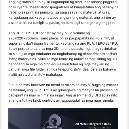
Ang ibig sabihin nito ay sa kaganapan ng hindi inaasahang pagputol
ng kuryente, maaari itong ipagpatuloy at kumpletuhin ang patuloy na
trabaho sa print, na pumipigil sa pagsasaya ng materyal at oras.
Karagdagan pa, kapag natapos ang printing material, ang printer ay
awtomatiko na tumigil sa pause, na pumipigil sa pagkabigo ng print.
Ang HPRT F210 3D printer ay may build volume ng
220×220×250mm, isang precision sa pagpapakita ng ±0.2 mm, at
suporta ng iba't ibang filamento, kabilang na ang PLA, TEPG at TPU.
Ito ay perpekto para sa mga 3D na enthusiasts, mga magkasintahan
sa sining, at mga edukador na naghahanap ng eksperimento sa iba't
ibang materyales. Mula sa mga litrato ng anime at mga sining ng DIY
hanggang sa mga mold ng edukasyon tulad ng mga may-ari ng
panulat, mga file folder, at mga telepono, ito'y ideal para sa bahay o
maliit na studio, at ito'y mahalaga.
Binuo na may katawan na metal at rollers na may V-hugis ng mataas
na kalidad, ang HPRT F210 ay gumagawa ng maayos na proseso ng
pag-print na may minimal na ingay. Ang user-friendly UI display nito
at ang intuitive knob controls ay nagpapadali sa mga nagsisimula.