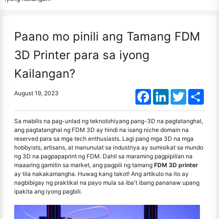
Paano mo pinili ang Tamang FDM
3D Printer para sa iyong
Kailangan?
Facebook
LinkedIn
Twitter
Shar
August 19, 2023
Sa mabilis na pag-unlad ng teknolohiyang pang-3D na pagtatanghal,
ang pagtatanghal ng FDM 3D ay hindi na isang niche domain na
reserved para sa mga tech enthusiasts. Lagi pang mga 3D na mga
hobbyists, artisans, at manunulat sa industriya ay sumisikat sa mundo
ng 3D na pagpapaprint ng FDM. Dahil sa maraming pagpipilian na
maaaring gamitin sa market, ang pagpili ng tamang
FDM 3D printer
ay tila nakakamangha. Huwag kang takot! Ang artikulo na ito ay
nagbibigay ng praktikal na payo mula sa iba't ibang pananaw upang
ipakita ang iyong pagbili.