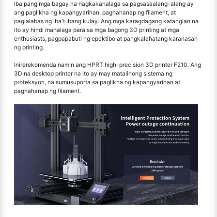
Iba pang mga bagay na nagkakahalaga sa pagsasaalang-alang ay
ang paglikha ng kapangyarihan, paghahanap ng filament, at
paglalabas ng iba't ibang kulay. Ang mga karagdagang katangian na
ito ay hindi mahalaga para sa mga bagong 3D printing at mga
enthusiasts, pagpapabuti ng epektibo at pangkalahatang karanasan
ng printing.
Inirerekomenda namin ang HPRT high-precision 3D printer F210. Ang
3D na desktop printer na ito ay may matalinong sistema ng
proteksyon, na sumusuporta sa paglikha ng kapangyarihan at
paghahanap ng filament.