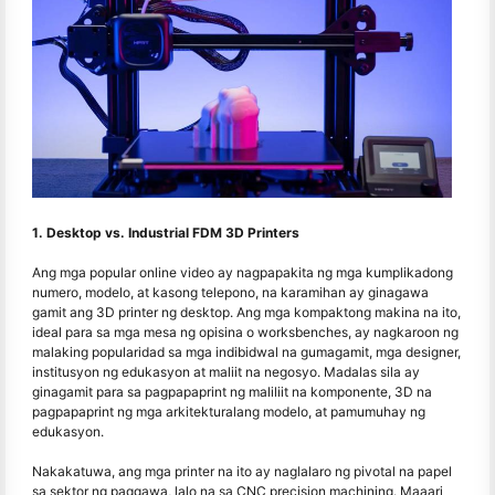
1. Desktop vs. Industrial FDM 3D Printers
Ang mga popular online video ay nagpapakita ng mga kumplikadong
numero, modelo, at kasong telepono, na karamihan ay ginagawa
gamit ang 3D printer ng desktop. Ang mga kompaktong makina na ito,
ideal para sa mga mesa ng opisina o worksbenches, ay nagkaroon ng
malaking popularidad sa mga indibidwal na gumagamit, mga designer,
institusyon ng edukasyon at maliit na negosyo. Madalas sila ay
ginagamit para sa pagpapaprint ng maliliit na komponente, 3D na
pagpapaprint ng mga arkitekturalang modelo, at pamumuhay ng
edukasyon.
Nakakatuwa, ang mga printer na ito ay naglalaro ng pivotal na papel
sa sektor ng paggawa, lalo na sa CNC precision machining. Maaari