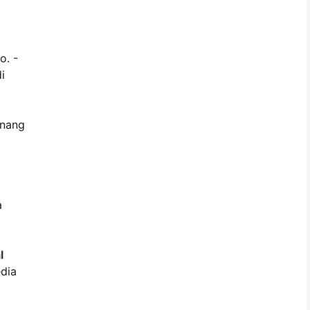
o. -
i
 nang
a
l
edia