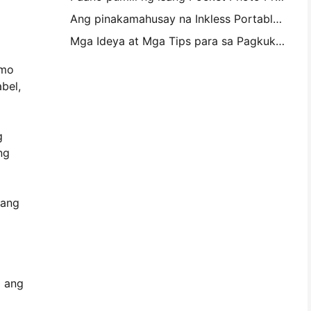
Ang pinakamahusay na Inkless Portable Printer para sa Travel, School, at Mobile Work: Hanin MT620 Pro Review
Mga Ideya at Mga Tips para sa Pagkukumpisal ng Kambahay at Dorm
 mo
abel,
g
ng
 ang
a ang