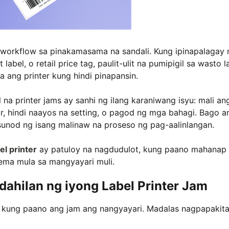
ng workflow sa pinakamasama na sandali. Kung ipinapalagay
bel, o retail price tag, paulit-ulit na pumipigil sa wasto l
 ang printer kung hindi pinapansin.
a printer jams ay sanhi ng ilang karaniwang isyu: mali an
r, hindi naayos na setting, o pagod ng mga bahagi. Bago a
usunod ng isang malinaw na proseso ng pag-aalinlangan.
el printer
ay patuloy na nagdudulot, kung paano mahanap
ema mula sa mangyayari muli.
dahilan ng iyong Label Printer Jam
 kung paano ang jam ang nangyayari. Madalas nagpapakit