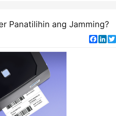
ter Panatilihin ang Jamming?
Faceboo
Link