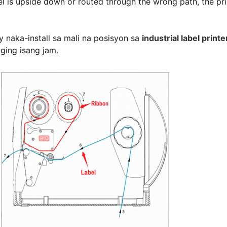
bel is upside down or routed through the wrong path, the pri
y naka-install sa mali na posisyon sa
industrial label printe
iging isang jam.