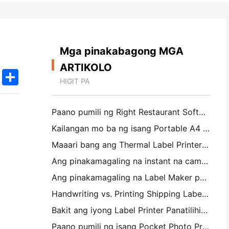
Mga pinakabagong MGA
ARTIKOLO
k
edIn
Twitter
Share
HIGIT PA
Paano pumili ng Right Restaurant Software para sa iyong Maliit o Midsize Restaurant
Kailangan mo ba ng isang Portable A4 Printer para sa mga Warehouse Invoices? Ano talagang gumagana
Maaari bang ang Thermal Label Printers ay gumawa ng Waterproof Labels para sa mga maliliit na Producto ng negosyo?
Ang pinakamagaling na instant na camera para sa mga magsimula na ayaw magbasura ng papel
Ang pinakamagaling na Label Maker para sa Pagpapakita at Scrapbooking: Magdagdag ng Karagdagang Color sa bawat Pahina
Handwriting vs. Printing Shipping Labels: Tips for Small Businesses noong 2026
Bakit ang iyong Label Printer Panatilihin ang Jamming?
Paano pumili ng isang Pocket Photo Printer: Isang kumpletong pahayag para sa Pagmamamahayag, Travel, at iPhone Users