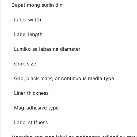
Dapat mong suriin din:
· Label width
· Label length
· Lumiko sa labas na diameter
· Core size
· Gap, black mark, or continuous media type
· Liner thickness
· Mag-adhesive type
· Label stiffness
Maaaring ang mga label na mababang kalidad ay may hi