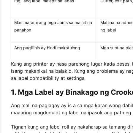
Itigil ang label malapit sa labas
Cutter, exit path
Mas marami ang mga Jams sa mainit na
Mahina na adhes
panahon
ng label
Ang paglilinis ay hindi makatulong
Mga suot na plato
Kung ang printer ay nasa parehong lugar kada beses, 
isang mekanikal na balakid. Kung ang problema ay n
sa label compatibility at settings.
1. Mga Label ay Binakago ng Crook
Ang mali na paglagay ay is a sa mga karaniwang dahila
maaaring magdudulot ng label na ipasok ang path ng 
Tignan kung ang label roll ay nakaharap sa tamang dir