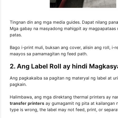
Tingnan din ang mga media guides. Dapat nilang panatili
Mga gabay na masyadong mahigpit ay magpapataas ng f
patas.
Bago i-print muli, buksan ang cover, alisin ang roll, i-
maayos sa pamamagitan ng feed path.
2. Ang Label Roll ay hindi Magkasy
Ang pagkakaiba sa pagitan ng materyal ng label at u
pagkain.
Halimbawa, ang mga direktang thermal printers ay na
transfer printers
ay gumagamit ng pita at kailangan ng
type is wrong, the label may not feed, print, or separa