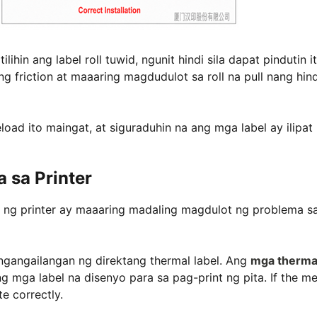
hin ang label roll tuwid, ngunit hindi sila dapat pindutin it
riction at maaaring magdudulot sa roll na pull nang hind
reload ito maingat, at siguraduhin na ang mga label ay ilipat
a sa Printer
ri ng printer ay maaaring madaling magdulot ng problema s
ngangailangan ng direktang thermal label. Ang
mga therma
 mga label na disenyo para sa pag-print ng pita. If the m
te correctly.