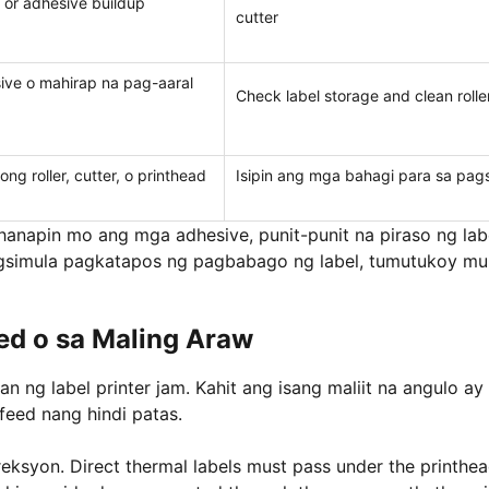
, or adhesive buildup
cutter
ive o mahirap na pag-aaral
Check label storage and clean rolle
ng roller, cutter, o printhead
Isipin ang mga bahagi para sa pag
hanapin mo ang mga adhesive, punit-punit na piraso ng labe
agsimula pagkatapos ng pagbabago ng label, tumutukoy m
ed o sa Maling Araw
n ng label printer jam. Kahit ang isang maliit na angulo ay
feed nang hindi patas.
eksyon. Direct thermal labels must pass under the printhe