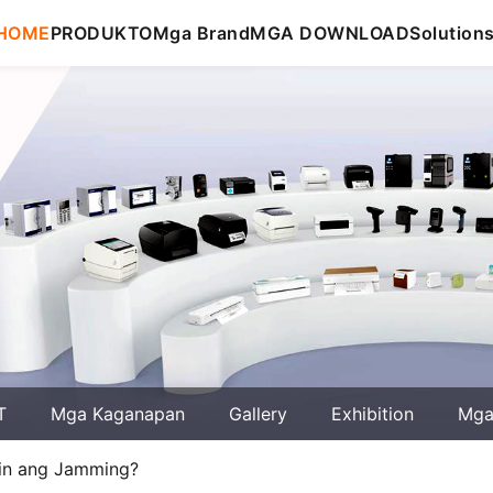
HOME
PRODUKTO
Mga Brand
MGA DOWNLOAD
Solution
T
Mga Kaganapan
Gallery
Exhibition
Mga 
ihin ang Jamming?