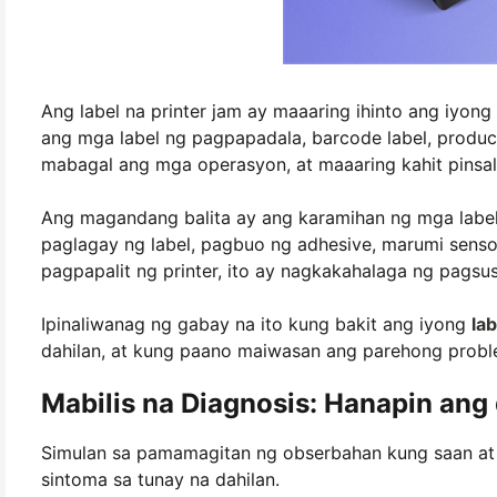
Ang label na printer jam ay maaaring ihinto ang iyo
ang mga label ng pagpapadala, barcode label, product la
mabagal ang mga operasyon, at maaaring kahit pinsala
Ang magandang balita ay ang karamihan ng mga label n
paglagay ng label, pagbuo ng adhesive, marumi senso
pagpapalit ng printer, ito ay nagkakahalaga ng pags
Ipinaliwanag ng gabay na ito kung bakit ang iyong
lab
dahilan, at kung paano maiwasan ang parehong probl
Mabilis na Diagnosis: Hanapin ang 
Simulan sa pamamagitan ng obserbahan kung saan at
sintoma sa tunay na dahilan.