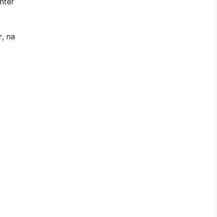
nter
r
, na