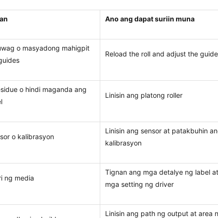
lan
Ano ang dapat suriin muna
wag o masyadong mahigpit
Reload the roll and adjust the guid
guides
sidue o hindi maganda ang
Linisin ang platong roller
l
Linisin ang sensor at patakbuhin a
sor o kalibrasyon
kalibrasyon
Tignan ang mga detalye ng label a
ri ng media
mga setting ng driver
Linisin ang path ng output at area 