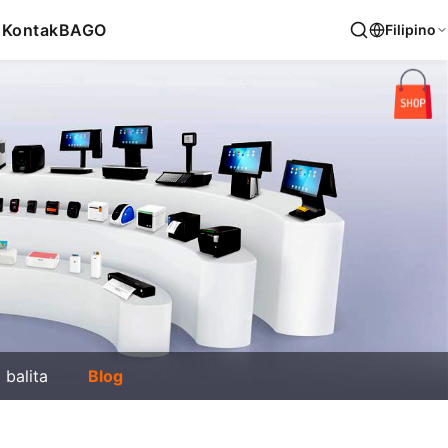
s
Kontak
BAGO
Filipino
balita
Blog