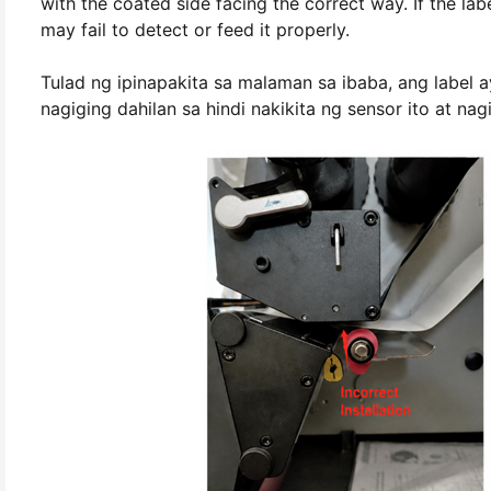
with the coated side facing the correct way. If the la
may fail to detect or feed it properly.
Tulad ng ipinapakita sa malaman sa ibaba, ang label a
nagiging dahilan sa hindi nakikita ng sensor ito at nag