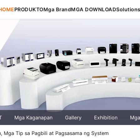
HOME
PRODUKTO
Mga Brand
MGA DOWNLOAD
Solution
T
Mga Kaganapan
Gallery
Exhibition
Mga 
n, Mga Tip sa Pagbili at Pagsasama ng System