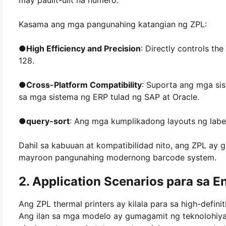
Kasama ang mga pangunahing katangian ng ZPL:
●
High Efficiency and Precision
: Directly controls th
128.
●
Cross-Platform Compatibility
: Suporta ang mga si
sa mga sistema ng ERP tulad ng SAP at Oracle.
●
query-sort
: Ang mga kumplikadong layouts ng labe
Dahil sa kabuuan at kompatibilidad nito, ang ZPL ay g
mayroon pangunahing modernong barcode system.
2. Application Scenarios para sa E
Ang ZPL thermal printers ay kilala para sa high-definiti
Ang ilan sa mga modelo ay gumagamit ng teknolohiya