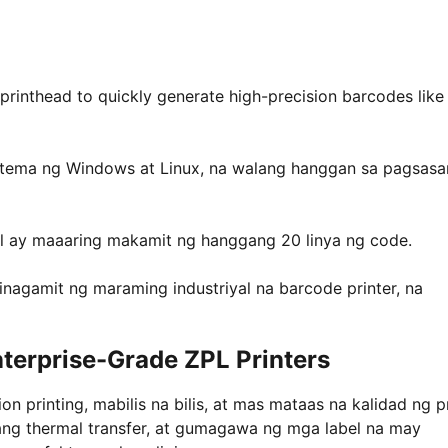
e printhead to quickly generate high-precision barcodes like
stema ng Windows at Linux, na walang hanggan sa pagsasa
l ay maaaring makamit ng hanggang 20 linya ng code.
inagamit ng maraming industriyal na barcode printer, na
nterprise-Grade ZPL Printers
on printing, mabilis na bilis, at mas mataas na kalidad ng pr
ng thermal transfer, at gumagawa ng mga label na may