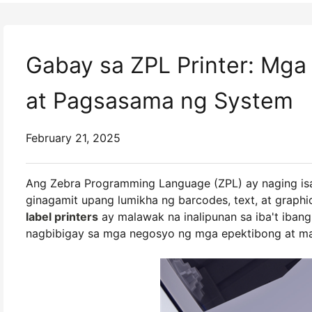
Gabay sa ZPL Printer: Mga 
at Pagsasama ng System
February 21, 2025
Ang Zebra Programming Language (ZPL) ay naging isan
ginagamit upang lumikha ng barcodes, text, at graph
label printers
ay malawak na inalipunan sa iba't ibang 
nagbibigay sa mga negosyo ng mga epektibong at map