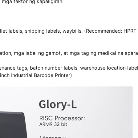
 mga faktor ng kapaligiran.
llet labels, shipping labels, waybills. (Recommended: HPR
ization, mga label ng gamot, at mga tag ng medikal na apara
enance tags, batch number labels, warehouse location label
ch Industrial Barcode Printer)