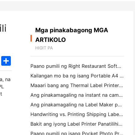
li
Mga pinakabagong MGA
ARTIKOLO
HIGIT PA
k
edIn
Twitter
Share
Paano pumili ng Right Restaurant Software para sa iyong Maliit o Midsize Restaurant
Kailangan mo ba ng isang Portable A4 Printer para sa mga Warehouse Invoices? Ano talagang gumagana
a, na
Maaari bang ang Thermal Label Printers ay gumawa ng Waterproof Labels para sa mga maliliit na Producto ng negosyo?
PL
t
Ang pinakamagaling na instant na camera para sa mga magsimula na ayaw magbasura ng papel
Ang pinakamagaling na Label Maker para sa Pagpapakita at Scrapbooking: Magdagdag ng Karagdagang Color sa bawat Pahina
Handwriting vs. Printing Shipping Labels: Tips for Small Businesses noong 2026
Bakit ang iyong Label Printer Panatilihin ang Jamming?
Paano pumili ng isang Pocket Photo Printer: Isang kumpletong pahayag para sa Pagmamamahayag, Travel, at iPhone Users