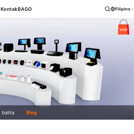
s
Kontak
BAGO
Filipino
balita
Blog