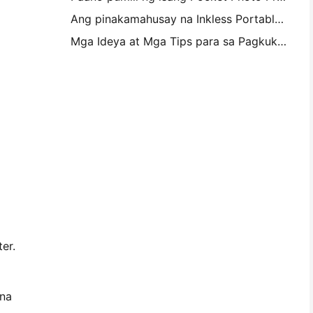
Ang pinakamahusay na Inkless Portable Printer para sa Travel, School, at Mobile Work: Hanin MT620 Pro Review
Mga Ideya at Mga Tips para sa Pagkukumpisal ng Kambahay at Dorm
er.
 na