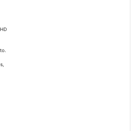
T HD
to.
s,