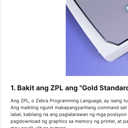
1. Bakit ang ZPL ang "Gold Standard
Ang ZPL, o Zebra Programming Language, ay isang tu
Ang maikling ngunit makapangyarihang command set ni
label, kabilang na ang paglalarawan ng mga posisyon
pagdownload ng graphics sa memory ng printer, at pag
may paulit-ulit na numero.