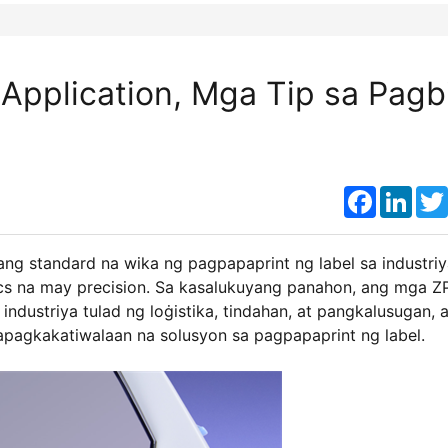
Application, Mga Tip sa Pagbi
Faceboo
Link
g standard na wika ng pagpapaprint ng label sa industriy
ics na may precision. Sa kasalukuyang panahon, ang mga Z
industriya tulad ng loġistika, tindahan, at pangkalusugan, a
agkakatiwalaan na solusyon sa pagpapaprint ng label.