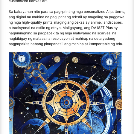
customized kanvas art.
Sa kakayahan nito para sa pag-print ng mga personalized AI patterns,
ang digital na makina na pag-print ng tekstil ay magaling sa paggawa
ng mga high-quality prints, maging ang paksa ay anime, landscapes,
o tradisyonal na estilo ng etnya. Maligayang, ang DA182T Plus ay
nagniningning sa pagpapakita ng mga maliwanag na scarves, na
nagbibigay ng mataas na resolusyon at mahirap na detalyadong
pagpapakita habang pinapanatili ang mahina at komportable ng tela.