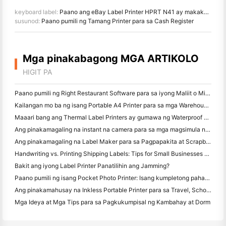
keyboard label:
Paano ang eBay Label Printer HPRT N41 ay makakabuti sa iyong negosyo sa eBay
susunod:
Paano pumili ng Tamang Printer para sa Cash Register
Mga pinakabagong MGA ARTIKOLO
HIGIT PA
Paano pumili ng Right Restaurant Software para sa iyong Maliit o Midsize Restaurant
Kailangan mo ba ng isang Portable A4 Printer para sa mga Warehouse Invoices? Ano talagang gumagana
Maaari bang ang Thermal Label Printers ay gumawa ng Waterproof Labels para sa mga maliliit na Producto ng negosyo?
Ang pinakamagaling na instant na camera para sa mga magsimula na ayaw magbasura ng papel
Ang pinakamagaling na Label Maker para sa Pagpapakita at Scrapbooking: Magdagdag ng Karagdagang Color sa bawat Pahina
Handwriting vs. Printing Shipping Labels: Tips for Small Businesses noong 2026
Bakit ang iyong Label Printer Panatilihin ang Jamming?
Paano pumili ng isang Pocket Photo Printer: Isang kumpletong pahayag para sa Pagmamamahayag, Travel, at iPhone Users
Ang pinakamahusay na Inkless Portable Printer para sa Travel, School, at Mobile Work: Hanin MT620 Pro Review
Mga Ideya at Mga Tips para sa Pagkukumpisal ng Kambahay at Dorm