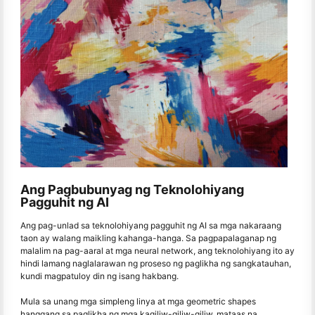
Ang Pagbubunyag ng Teknolohiyang
Pagguhit ng AI
Ang pag-unlad sa teknolohiyang pagguhit ng AI sa mga nakaraang
taon ay walang maikling kahanga-hanga. Sa pagpapalaganap ng
malalim na pag-aaral at mga neural network, ang teknolohiyang ito ay
hindi lamang naglalarawan ng proseso ng paglikha ng sangkatauhan,
kundi magpatuloy din ng isang hakbang.
Mula sa unang mga simpleng linya at mga geometric shapes
hanggang sa paglikha ng mga kagiliw-giliw-giliw, mataas na