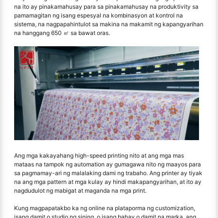
na ito ay pinakamahusay para sa pinakamahusay na produktivity sa
pamamagitan ng isang espesyal na kombinasyon at kontrol na
sistema, na nagpapahintulot sa makina na makamit ng kapangyarihan
na hanggang 650 ㎡ sa bawat oras.
Ang mga kakayahang high-speed printing nito at ang mga mas
mataas na tampok ng automation ay gumagawa nito ng maayos para
sa pagmamay-ari ng malalaking dami ng trabaho. Ang printer ay tiyak
na ang mga pattern at mga kulay ay hindi makapangyarihan, at ito ay
nagdudulot ng mabigat at maganda na mga print.
Kung magpapatakbo ka ng online na plataporma ng customization,
isang damit o studio ng sining, o isang bahay o damit na marka, ang