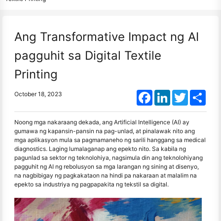
Ang Transformative Impact ng AI
pagguhit sa Digital Textile
Printing
Facebook
LinkedIn
Twitter
Shar
October 18, 2023
Noong mga nakaraang dekada, ang Artificial Intelligence (AI) ay
gumawa ng kapansin-pansin na pag-unlad, at pinalawak nito ang
mga aplikasyon mula sa pagmamaneho ng sarili hanggang sa medical
diagnostics. Laging lumalaganap ang epekto nito. Sa kabila ng
pagunlad sa sektor ng teknolohiya, nagsimula din ang teknolohiyang
pagguhit ng AI ng rebolusyon sa mga larangan ng sining at disenyo,
na nagbibigay ng pagkakataon na hindi pa nakaraan at malalim na
epekto sa industriya ng pagpapakita ng tekstil sa digital.