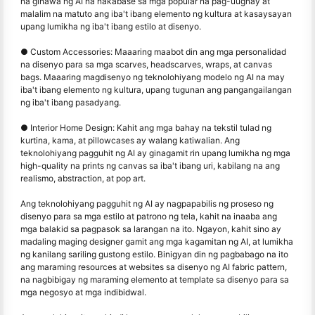
na ginawa ng AI na nakabase sa mga popular na pag-uugnay at
malalim na matuto ang iba't ibang elemento ng kultura at kasaysayan
upang lumikha ng iba't ibang estilo at disenyo.
● Custom Accessories: Maaaring maabot din ang mga personalidad
na disenyo para sa mga scarves, headscarves, wraps, at canvas
bags. Maaaring magdisenyo ng teknolohiyang modelo ng AI na may
iba't ibang elemento ng kultura, upang tugunan ang pangangailangan
ng iba't ibang pasadyang.
● Interior Home Design: Kahit ang mga bahay na tekstil tulad ng
kurtina, kama, at pillowcases ay walang katiwalian. Ang
teknolohiyang pagguhit ng AI ay ginagamit rin upang lumikha ng mga
high-quality na prints ng canvas sa iba't ibang uri, kabilang na ang
realismo, abstraction, at pop art.
Ang teknolohiyang pagguhit ng AI ay nagpapabilis ng proseso ng
disenyo para sa mga estilo at patrono ng tela, kahit na inaaba ang
mga balakid sa pagpasok sa larangan na ito. Ngayon, kahit sino ay
madaling maging designer gamit ang mga kagamitan ng AI, at lumikha
ng kanilang sariling gustong estilo. Binigyan din ng pagbabago na ito
ang maraming resources at websites sa disenyo ng AI fabric pattern,
na nagbibigay ng maraming elemento at template sa disenyo para sa
mga negosyo at mga indibidwal.