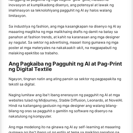
inovasyon at kumplikadong disenyo, ang potensyal at lawak ng
imahinasyon sa teknolohiyang pagguhit ng AI ay halos walang
limitasyon.
Sa industriya ng fashion, ang mga kasangkapan na disenyo ng AI ay
maaaring maglikha ng mga malikhaing drafts ng damit na batay sa
panahon at fashion trends, at kahit na karanasan ang mga designer
ay nagulat. Sa sektor ng advertising, maaari itong gumawa ng mga
poster at mga materyales na nakakaakit-akit, na magpapabuti ng
malaking epektibo sa trabaho.
Ang Pagkaiba ng Pagguhit ng AI at Pag-Print
ng Digital Textile
Ngayon, tingnan natin ang ating pansin sa sektor ng pagpapakita ng
tekstil sa digital.
Naging lumitaw ang iba't ibang enerasyon ng pagguhit ng AI at mga
websites tulad ng Midjourney, Stable Diffusion, Leonardo, at NovelAI.
Hindi na kailangang gastusin ng mga designer ang walang bilang-
bilang ng oras sa pagguhit o gamitin ng software ng disenyo na
nakatulong ng kompyuter.
Ang mga modelong ito na ginawa ng AI ay self-learning at maaaring
gumawa ng iba't ibang uri ng estilo at tema sa maikling panahon na