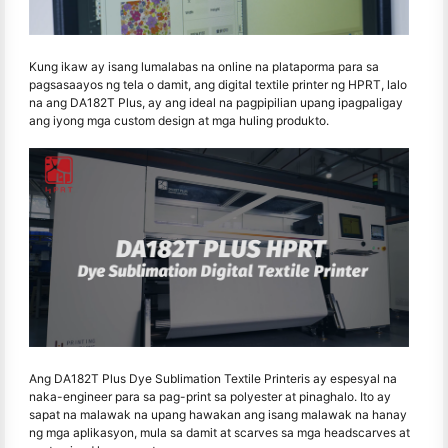
Kung ikaw ay isang lumalabas na online na plataporma para sa
pagsasaayos ng tela o damit, ang digital textile printer ng HPRT, lalo
na ang DA182T Plus, ay ang ideal na pagpipilian upang ipagpaligay
ang iyong mga custom design at mga huling produkto.
Ang DA182T Plus Dye Sublimation Textile Printeris ay espesyal na
naka-engineer para sa pag-print sa polyester at pinaghalo. Ito ay
sapat na malawak na upang hawakan ang isang malawak na hanay
ng mga aplikasyon, mula sa damit at scarves sa mga headscarves at