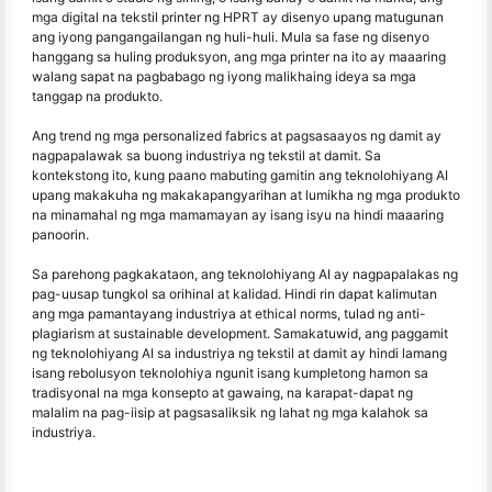
mga digital na tekstil printer ng HPRT ay disenyo upang matugunan
ang iyong pangangailangan ng huli-huli. Mula sa fase ng disenyo
hanggang sa huling produksyon, ang mga printer na ito ay maaaring
walang sapat na pagbabago ng iyong malikhaing ideya sa mga
tanggap na produkto.
Ang trend ng mga personalized fabrics at pagsasaayos ng damit ay
nagpapalawak sa buong industriya ng tekstil at damit. Sa
kontekstong ito, kung paano mabuting gamitin ang teknolohiyang AI
upang makakuha ng makakapangyarihan at lumikha ng mga produkto
na minamahal ng mga mamamayan ay isang isyu na hindi maaaring
panoorin.
Sa parehong pagkakataon, ang teknolohiyang AI ay nagpapalakas ng
pag-uusap tungkol sa orihinal at kalidad. Hindi rin dapat kalimutan
ang mga pamantayang industriya at ethical norms, tulad ng anti-
plagiarism at sustainable development. Samakatuwid, ang paggamit
ng teknolohiyang AI sa industriya ng tekstil at damit ay hindi lamang
isang rebolusyon teknolohiya ngunit isang kumpletong hamon sa
tradisyonal na mga konsepto at gawaing, na karapat-dapat ng
malalim na pag-iisip at pagsasaliksik ng lahat ng mga kalahok sa
industriya.