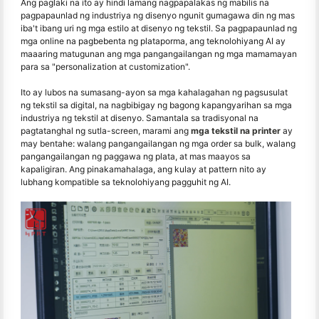
Ang paglaki na ito ay hindi lamang nagpapalakas ng mabilis na
pagpapaunlad ng industriya ng disenyo ngunit gumagawa din ng mas
iba't ibang uri ng mga estilo at disenyo ng tekstil. Sa pagpapaunlad ng
mga online na pagbebenta ng plataporma, ang teknolohiyang AI ay
maaaring matugunan ang mga pangangailangan ng mga mamamayan
para sa "personalization at customization".
Ito ay lubos na sumasang-ayon sa mga kahalagahan ng pagsusulat
ng tekstil sa digital, na nagbibigay ng bagong kapangyarihan sa mga
industriya ng tekstil at disenyo. Samantala sa tradisyonal na
pagtatanghal ng sutla-screen, marami ang
mga tekstil na printer
ay
may bentahe: walang pangangailangan ng mga order sa bulk, walang
pangangailangan ng paggawa ng plata, at mas maayos sa
kapaligiran. Ang pinakamahalaga, ang kulay at pattern nito ay
lubhang kompatible sa teknolohiyang pagguhit ng AI.