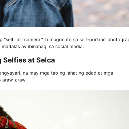
g "self" at "camera." Tumugon ito sa self-portrait photogra
madalas ay ibinahagi sa social media.
Selfies at Selca
angyayari, na may mga tao ng lahat ng edad at mga
 araw-araw.