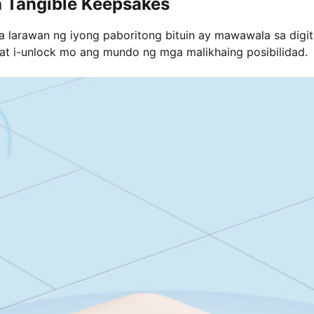
sa Tangible Keepsakes
 larawan ng iyong paboritong bituin ay mawawala sa digit
at i-unlock mo ang mundo ng mga malikhaing posibilidad.