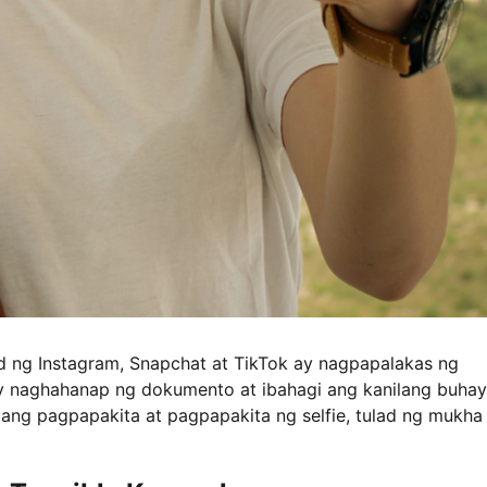
d ng Instagram, Snapchat at TikTok ay nagpapalakas ng
ay naghahanap ng dokumento at ibahagi ang kanilang buhay
ibang pagpapakita at pagpapakita ng selfie, tulad ng mukha