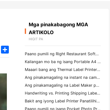
Mga pinakabagong MGA
ARTIKOLO
HIGIT PA
k
edIn
Twitter
Share
Paano pumili ng Right Restaurant Software para sa iyong Maliit o Midsize Restaurant
Kailangan mo ba ng isang Portable A4 Printer para sa mga Warehouse Invoices? Ano talagang gumagana
Maaari bang ang Thermal Label Printers ay gumawa ng Waterproof Labels para sa mga maliliit na Producto ng negosyo?
Ang pinakamagaling na instant na camera para sa mga magsimula na ayaw magbasura ng papel
Ang pinakamagaling na Label Maker para sa Pagpapakita at Scrapbooking: Magdagdag ng Karagdagang Color sa bawat Pahina
Handwriting vs. Printing Shipping Labels: Tips for Small Businesses noong 2026
Bakit ang iyong Label Printer Panatilihin ang Jamming?
Paano pumili ng isang Pocket Photo Printer: Isang kumpletong pahayag para sa Pagmamamahayag, Travel, at iPhone Users