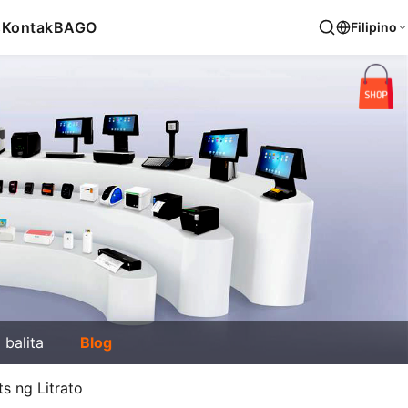
s
Kontak
BAGO
Filipino
balita
Blog
s ng Litrato