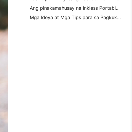
Ang pinakamahusay na Inkless Portable Printer para sa Travel, School, at Mobile Work: Hanin MT620 Pro Review
Mga Ideya at Mga Tips para sa Pagkukumpisal ng Kambahay at Dorm