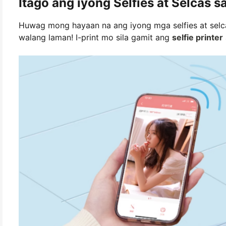
Itago ang iyong Selfies at Selcas 
Huwag mong hayaan na ang iyong mga selfies at selca
walang laman! I-print mo sila gamit ang
selfie printer