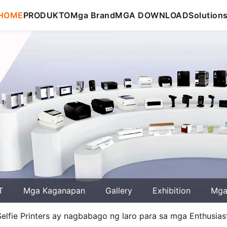
HOME
PRODUKTO
Mga Brand
MGA DOWNLOAD
Solution
T
Mga Kaganapan
Gallery
Exhibition
Mga 
lfie Printers ay nagbabago ng laro para sa mga Enthusiast