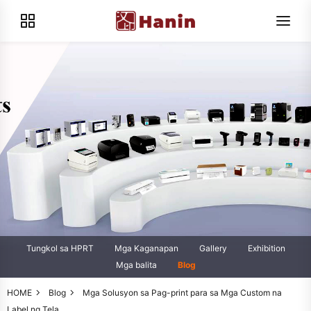
Tungkol sa HPRT
Mga Kaganapan
Gallery
Exhibition
Mga balita
Blog
HOME
Blog
Mga Solusyon sa Pag-print para sa Mga Custom na
Label ng Tela