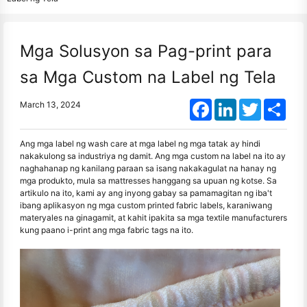
Mga Solusyon sa Pag-print para
sa Mga Custom na Label ng Tela
Facebook
LinkedIn
Twitter
Shar
March 13, 2024
Ang mga label ng wash care at mga label ng mga tatak ay hindi
nakakulong sa industriya ng damit. Ang mga custom na label na ito ay
naghahanap ng kanilang paraan sa isang nakakagulat na hanay ng
mga produkto, mula sa mattresses hanggang sa upuan ng kotse. Sa
artikulo na ito, kami ay ang inyong gabay sa pamamagitan ng iba't
ibang aplikasyon ng mga custom printed fabric labels, karaniwang
materyales na ginagamit, at kahit ipakita sa mga textile manufacturers
kung paano i-print ang mga fabric tags na ito.