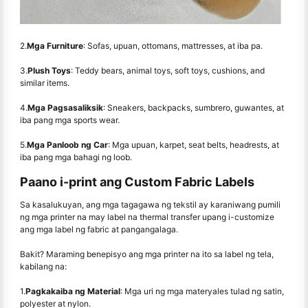
2.
Mga Furniture
: Sofas, upuan, ottomans, mattresses, at iba pa.
3.
Plush Toys
: Teddy bears, animal toys, soft toys, cushions, and
similar items.
4.
Mga Pagsasaliksik
: Sneakers, backpacks, sumbrero, guwantes, at
iba pang mga sports wear.
5.
Mga Panloob ng Car
: Mga upuan, karpet, seat belts, headrests, at
iba pang mga bahagi ng loob.
Paano i-print ang Custom Fabric Labels
Sa kasalukuyan, ang mga tagagawa ng tekstil ay karaniwang pumili
ng mga printer na may label na thermal transfer upang i-customize
ang mga label ng fabric at pangangalaga.
Bakit? Maraming benepisyo ang mga printer na ito sa label ng tela,
kabilang na:
1.
Pagkakaiba ng Material
: Mga uri ng mga materyales tulad ng satin,
polyester at nylon.