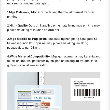
mga sumusunod na katangian:
1.
Mga Dalawang Mode
: Suporta ang thermal at thermal transfer
printing.
2.
High-Quality Output
: Nagbibigay ng matalim na mga print na may
pinakamalaking resolution na 300 dpi.
3.
Mga Mabilis na Pag-print
: Ipapakita ng hanggang 8 pulgada sa
bawat segundo (203dpi), na may pinakamalaking lawak ng
pagpapakita ng 108mm.
4.
Wide Material Compatibility
: Mga gumagana na may karaniwang
tekstil na katuwa, polyester, nylon, pati na rin ang kulay-abo satin,
gintong satin, at woven satin.