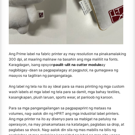
Ang Prime label na fabric printer ay may resolution na pinakamalaking
300 dpi, at maaring malinaw na basahin ang mga maliliit na fonts.
Karagdagan, isang opsyon
paulit-ulit na cutter module
ay
nagbibigay-daan sa pagpapalagay at pagputol, na gumagawa ng
maayos na tagiliran ng pangangalaga.
Ang label ng tela na ito ay ideal para sa mass printing ng mga custom
wash labels at mga label ng tela para sa damit, mga bahay textiles,
kasangkapan, plush laruan, sports wear, at panloob ng karoon.
Para sa mga pangangailangan sa pagpapaprint ng mataas na
volumes, nag-aalok din ng HPRT ang mga industrial label printers.
Ang mga printer na ito ay disenyo para sa mabigat na patuloy na
operasyon, na may pinakamataas na katatagan, paglabas sa drop, at
paglabas sa shock. Nag-aalok din sila ng mas mabilis na bilis ng