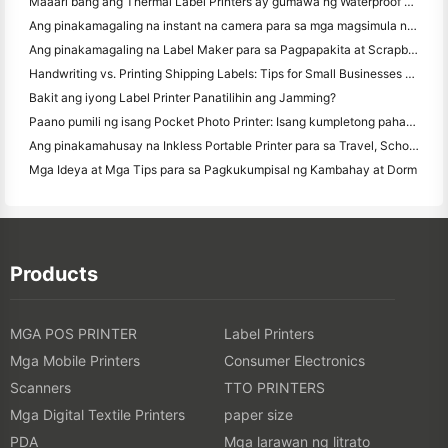
Maaari bang ang Thermal Label Printers ay gumawa ng Waterproof Labels para sa mga maliliit na Producto ng negosyo?
Ang pinakamagaling na instant na camera para sa mga magsimula na ayaw magbasura ng papel
Ang pinakamagaling na Label Maker para sa Pagpapakita at Scrapbooking: Magdagdag ng Karagdagang Color sa bawat Pahina
Handwriting vs. Printing Shipping Labels: Tips for Small Businesses noong 2026
Bakit ang iyong Label Printer Panatilihin ang Jamming?
Paano pumili ng isang Pocket Photo Printer: Isang kumpletong pahayag para sa Pagmamamahayag, Travel, at iPhone Users
Ang pinakamahusay na Inkless Portable Printer para sa Travel, School, at Mobile Work: Hanin MT620 Pro Review
Mga Ideya at Mga Tips para sa Pagkukumpisal ng Kambahay at Dorm
Products
MGA POS PRINTER
Label Printers
Mga Mobile Printers
Consumer Electronics
Scanners
TTO PRINTERS
Mga Digital Textile Printers
paper size
PDA
Mga larawan ng litrato