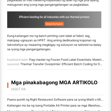
paglalabas at mas malaking kapasidad ng label ng mga pita upang
matugunan ang iyong mga pangangailangan sa paglalabas.
Kung kailangan mo ng batch printing care label at fabric tag,
makipag-ugnayan sa HPRT. Ang aming dedikadong koponan ng
teknolohiya ay maaaring magbigay ng solusyon na tailored na batay
sa iyong mga pangangailangan.
keyboard label:
Pag-master ng Frozen Food Label Essentials: Materials, Printing, and Requirements
susunod:
Thermal Transfer Overprinter: Efficient Batch Coding for Daily Chemical Industry
Mga pinakabagong MGA ARTIKOLO
HIGIT PA
Paano pumili ng Right Restaurant Software para sa iyong Maliit o Midsize Restaurant
Kailangan mo ba ng isang Portable A4 Printer para sa mga Warehouse Invoices? Ano talagang gumagana