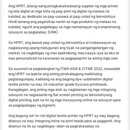
Ang HPRT, bilang isang pinagkakatiwalaang supplier ng mga printer
ng tela digital at mga tinta ng pag-print ng digital ng mataas na
kalidad, ay dedikado sa pag-uunawa at pag-unlad ng teknolohiya.
Hindi lamang ang pagsisikap namin sa mga produkto ng mataas na
kalidad, ngunit ang pagbibigay sa mga mamamayan ng komprensong
solusyon sa paglalabas. [UNK]
Sa HPRT, ang bawat pag-unlad ng teknolohiya at inobsorasyon ay
naglalayong upang matugunan ang tiyak na pangangailangan ng
market, na nagbibigay ng mas epektibong, mas kaaya-aya sa eko at
mas personalized na karanasan sa pagpapaprint sa aming mga user.
Sa susunod na pagtatanghal ng ITMA ASIA & CITME 2022, nasasabik
ang HPRT na ipakita ang aming pinakabagong malikhaing
pagtatagumpay, kabilang na ang bagong dye-sublimation digital
textile printer na may 24 industrial-grade Kyocera printheads.
Karagdagan, ang aming mga alok ay naglalaman ng mga integrong
solusyon na nagsasanib ng flat screen printing sa teknolohiyang
digital printing, pati na rin ng mga inovasyong online na solusyon para
sa pagpapalagay ng pigment.
Ang bagong roll-to-roll digital textile printer ng HPRT ay may bagong
disenyo na may integrong inline na print heads para sa paggamit. Ang
disenyo na ito ay nagbibigay-daan sa pagkakasabay na