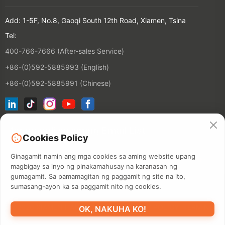
Add: 1-5F, No.8, Gaoqi South 12th Road, Xiamen, Tsina
Tel:
400-766-7666 (After-sales Service)
+86-(0)592-5885993 (English)
+86-(0)592-5885991 (Chinese)
Magsumali sa aming Email List
Cookies Policy
Ginagamit namin ang mga cookies sa aming website upang
Kontak
magbigay sa inyo ng pinakamahusay na karanasan ng
gumagamit. Sa pamamagitan ng paggamit ng site na ito,
sumasang-ayon ka sa paggamit nito ng cookies.
©2026 XIAMEN HANIN CO., LTD.
PRIVACY POLICY
TERM NG
OK, NAKUHA KO!
PAGGAMIT
STOCK LABEL