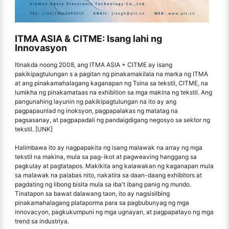
ITMA ASIA & CITME: Isang lahi ng
Innovasyon
Itinakda noong 2008, ang ITMA ASIA + CITME ay isang
pakikipagtulungan s a pagitan ng pinakamakilala na marka ng ITMA
at ang pinakamahalagang kaganapan ng Tsina sa tekstil, CITME, na
lumikha ng pinakamataas na exhibition sa mga makina ng tekstil. Ang
pangunahing layunin ng pakikipagtulungan na ito ay ang
pagpapaunlad ng inoksyon, pagpapalakas ng matatag na
pagsasanay, at pagpapadali ng pandaigdigang negosyo sa sektor ng
tekstil. [UNK]
Halimbawa ito ay nagpapakita ng isang malawak na array ng mga
tekstil na makina, mula sa pag-ikot at pagweaving hanggang sa
pagkulay at pagtatapos. Makikita ang kalawakan ng kaganapan mula
sa malawak na palabas nito, nakatira sa daan-daang exhibitors at
pagdating ng libong bisita mula sa iba't ibang panig ng mundo.
Tinatapon sa bawat dalawang taon, ito ay nagsisilbing
pinakamahalagang plataporma para sa pagbubunyag ng mga
innovacyon, pagkukumpuni ng mga ugnayan, at pagpapatayo ng mga
trend sa industriya.