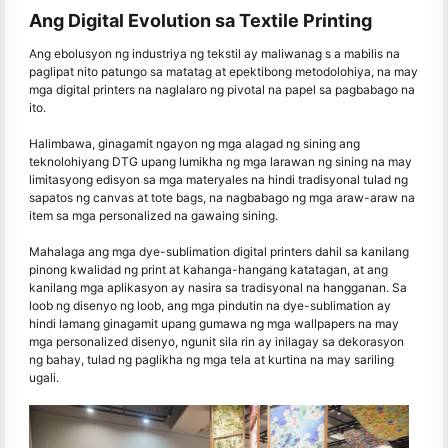
Ang Digital Evolution sa Textile Printing
Ang ebolusyon ng industriya ng tekstil ay maliwanag s a mabilis na
paglipat nito patungo sa matatag at epektibong metodolohiya, na may
mga digital printers na naglalaro ng pivotal na papel sa pagbabago na
ito.
Halimbawa, ginagamit ngayon ng mga alagad ng sining ang
teknolohiyang DTG upang lumikha ng mga larawan ng sining na may
limitasyong edisyon sa mga materyales na hindi tradisyonal tulad ng
sapatos ng canvas at tote bags, na nagbabago ng mga araw-araw na
item sa mga personalized na gawaing sining.
Mahalaga ang mga dye-sublimation digital printers dahil sa kanilang
pinong kwalidad ng print at kahanga-hangang katatagan, at ang
kanilang mga aplikasyon ay nasira sa tradisyonal na hangganan. Sa
loob ng disenyo ng loob, ang mga pindutin na dye-sublimation ay
hindi lamang ginagamit upang gumawa ng mga wallpapers na may
mga personalized disenyo, ngunit sila rin ay inilagay sa dekorasyon
ng bahay, tulad ng paglikha ng mga tela at kurtina na may sariling
ugali.