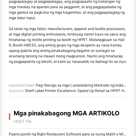
pagpapalagay at pagpapalagay, ang pagpapaalis ng kailangan ng
mga hiwalay na aparato para sa paggamit, at ang pagpapababa ng
mga gastos sa pagkuha ng mga kagamitan, at ang pagpapalaglag ng
mga labor input.
Sa lahat ng mga fabric manufacturers, apparel and textile processors,
at mga digital printing enthusiasts, hinihiyag namin kayo na saksi ang
hinaharap ng textile printing sa booth ng HPRT. Matatagpuan sa Hall
6, Booth H6D30, ang aming grupo ng mga eksperto ay nasa kamay
upang ipakita ang aming pinakabagong baguhin at sumagot sa
anumang tanong na maaari mong magkaroon. Narito ang hinaharap
ng pagpapakita ng tekstil, at kami ay nasasabik na ibahagi ito sa inyo.
keyboard label:
Pag-Navigo sa mga Lumalalaking Markado ng India at Pilipinas: Magpipili ng HPRT para sa Reliable Barcode Printing Solutions
susunod:
Shelf Label Printer Excellence: Speed Up Retail sa HPRT HM-T3 PRO
Mga pinakabagong MGA ARTIKOLO
HIGIT PA
Paano pumili ng Right Restaurant Software para sa iyong Maliit o Midsize Restaurant