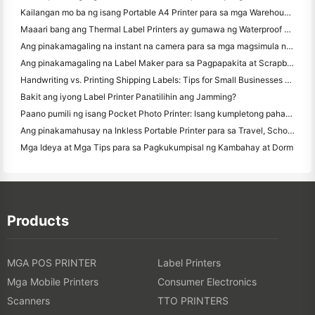
Kailangan mo ba ng isang Portable A4 Printer para sa mga Warehouse Invoices? Ano talagang gumagana
Maaari bang ang Thermal Label Printers ay gumawa ng Waterproof Labels para sa mga maliliit na Producto ng negosyo?
Ang pinakamagaling na instant na camera para sa mga magsimula na ayaw magbasura ng papel
Ang pinakamagaling na Label Maker para sa Pagpapakita at Scrapbooking: Magdagdag ng Karagdagang Color sa bawat Pahina
Handwriting vs. Printing Shipping Labels: Tips for Small Businesses noong 2026
Bakit ang iyong Label Printer Panatilihin ang Jamming?
Paano pumili ng isang Pocket Photo Printer: Isang kumpletong pahayag para sa Pagmamamahayag, Travel, at iPhone Users
Ang pinakamahusay na Inkless Portable Printer para sa Travel, School, at Mobile Work: Hanin MT620 Pro Review
Mga Ideya at Mga Tips para sa Pagkukumpisal ng Kambahay at Dorm
Products
MGA POS PRINTER
Label Printers
Mga Mobile Printers
Consumer Electronics
Scanners
TTO PRINTERS