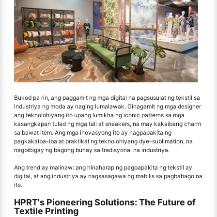
Bukod pa rin, ang paggamit ng mga digital na pagsusulat ng tekstil sa
industriya ng moda ay naging lumalawak. Ginagamit ng mga designer
ang teknolohiyang ito upang lumikha ng iconic patterns sa mga
kasangkapan tulad ng mga tali at sneakers, na may kakaibang charm
sa bawat item. Ang mga inovasyong ito ay nagpapakita ng
pagkakaiba-iba at praktikal ng teknolohiyang dye-sublimation, na
nagbibigay ng bagong buhay sa tradisyonal na industriya.
Ang trend ay malinaw: ang hinaharap ng pagpapakita ng tekstil ay
digital, at ang industriya ay nagsasagawa ng mabilis sa pagbabago na
ito.
HPRT's Pioneering Solutions: The Future of
Textile Printing