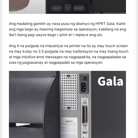
Ang madaling gamitin ay nasa puso ng disenyo ng HPRT Gala. Kahit
ang mga bago ay maaring magsimula sa operasyon, kabilang na ang
iba't ibang pag-aayos bago i-print at i-replace ang ulo.
Ang 4 na pulgada na industriyal na printer na ito ay may touch screen
na may kulay na 3.5 pulgada na may kalibrasyon na may iisang touch
at mga intuitive error messages na nagpapakita, na nagpapababa sa
oras ng pagsasanay at nagpapadali sa mga operasyon.