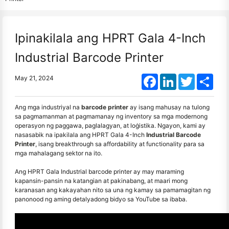
Ipinakilala ang HPRT Gala 4-Inch
Industrial Barcode Printer
Facebook
LinkedIn
Twitter
Shar
May 21, 2024
Ang mga industriyal na
barcode printer
ay isang mahusay na tulong
sa pagmamanman at pagmamanay ng inventory sa mga modernong
operasyon ng paggawa, paglalagyan, at loġistika. Ngayon, kami ay
nasasabik na ipakilala ang HPRT Gala 4-Inch
Industrial Barcode
Printer
, isang breakthrough sa affordability at functionality para sa
mga mahalagang sektor na ito.
Ang HPRT Gala Industrial barcode printer ay may maraming
kapansin-pansin na katangian at pakinabang, at maari mong
karanasan ang kakayahan nito sa una ng kamay sa pamamagitan ng
panonood ng aming detalyadong bidyo sa YouTube sa ibaba.