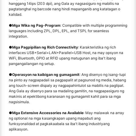
hanggang 14ips (203 dpi), ang Gala ay nagsasiguro ng mabilis na
pagtatanghal ng barcode nang hindi mapanganib ang katatagan o
kalidad.
●
Mga Wika ng Pag-Program
: Compatible with multiple programming
languages including ZPL, DPL, EPL, and TSPL for seamless
integration.
●
Mga Pagpipilian ng Rich Connectivity
: Karakteristika ng rich
interfaces USB+Serial+LAN+Parallel+USB Host, na may opsyon na
WiFi, Bluetooth, GPIO at RFID upang matugunan ang iba't ibang
pangangailangan ng setup.
●
Operasyon na kaibigan ng gumagamit
: Ang disenyo ng isang-tupi
na pinto ay nagpapadali sa pagpapalit at pagsunod ng media, habang
ang touch-screen dispaly ay nagpapahintulot sa mabilis na paglipat.
Ang Gala ay disenyo para sa madaling gamitin, na nagpapasiguro ng
makinis at epektibong karanasan ng gumagamit kahit para sa mga
nagsisimula.
●
Mga Extensive Accessories na Available
: May malawak na array
ng optional na mga kasangkapan upang mapabuti ang
funksyonalidad at pagkakaabala sa iba't ibang industriyang
aplikasyon.