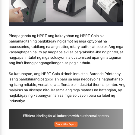
Pinapaganda ng HPRT ang kakayahan ng HPRT Gala s a
pamamagitan ng pagbibigay ng gamot ng mga optyonal na
accessories, kabilang na ang cutter, rotary cutter, at peeler. Ang mga
kasangkapan na ito ay nagpapalaki sa pagkakaiba-iba ng printer, at
nagpapahintulot ng mga solusyon na customized upang matugunan
ang iba't ibang pangangailangan sa paglalathala.
Sa katunayan, ang HPRT Gala 4-Inch Industrial Barcode Printer ay
isang pambihirang pagpipilian para sa mga negosyo na naghahanap
ng isang reliable, versatile, at affordable industrial thermal printer. Ang
malakas na disenyo nito, kasama ang mga mataas na katangian, ay
nagbibigay ng kapangyarihan sa mga solusyon para sa label ng
industriya.