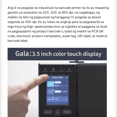
Ang 4 na pulgada na industriyal na barcode printer na ito ay maaaring
gamitin sa resolution na 203, 300, at 600 dpi, na nagbibigay ng
mabilis na bilis ng pagsusulat ng hanggang 10 pulgada sa bawat
segundo sa 300 dpi. Ito ay lubos na angkop para sa pagsasanib sa
mga linya ng high-speed production sa loġistika at paggawa sa tiyak
na pagpapaprint ng product barcode s, tulad ng maliliit na PCB QR
code, electronic product nameplates, asset tag, UID label, at medical
barcode label.