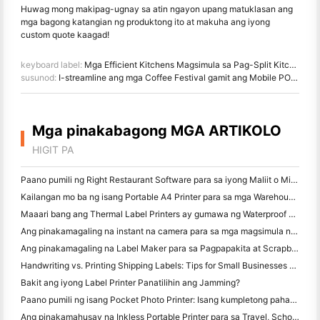
Huwag mong makipag-ugnay sa atin ngayon upang matuklasan ang
mga bagong katangian ng produktong ito at makuha ang iyong
custom quote kaagad!
keyboard label:
Mga Efficient Kitchens Magsimula sa Pag-Split Kitchen Order Printing
susunod:
I-streamline ang mga Coffee Festival gamit ang Mobile POS at HPRT TP80N Receipt Printer
Mga pinakabagong MGA ARTIKOLO
HIGIT PA
Paano pumili ng Right Restaurant Software para sa iyong Maliit o Midsize Restaurant
Kailangan mo ba ng isang Portable A4 Printer para sa mga Warehouse Invoices? Ano talagang gumagana
Maaari bang ang Thermal Label Printers ay gumawa ng Waterproof Labels para sa mga maliliit na Producto ng negosyo?
Ang pinakamagaling na instant na camera para sa mga magsimula na ayaw magbasura ng papel
Ang pinakamagaling na Label Maker para sa Pagpapakita at Scrapbooking: Magdagdag ng Karagdagang Color sa bawat Pahina
Handwriting vs. Printing Shipping Labels: Tips for Small Businesses noong 2026
Bakit ang iyong Label Printer Panatilihin ang Jamming?
Paano pumili ng isang Pocket Photo Printer: Isang kumpletong pahayag para sa Pagmamamahayag, Travel, at iPhone Users
Ang pinakamahusay na Inkless Portable Printer para sa Travel, School, at Mobile Work: Hanin MT620 Pro Review