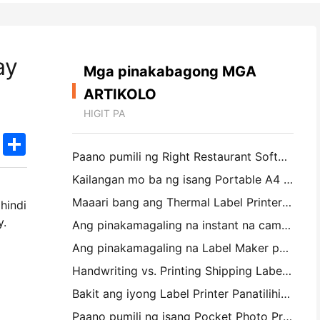
ay
Mga pinakabagong MGA
ARTIKOLO
HIGIT PA
k
edIn
Twitter
Share
Paano pumili ng Right Restaurant Software para sa iyong Maliit o Midsize Restaurant
Kailangan mo ba ng isang Portable A4 Printer para sa mga Warehouse Invoices? Ano talagang gumagana
Maaari bang ang Thermal Label Printers ay gumawa ng Waterproof Labels para sa mga maliliit na Producto ng negosyo?
hindi
y.
Ang pinakamagaling na instant na camera para sa mga magsimula na ayaw magbasura ng papel
Ang pinakamagaling na Label Maker para sa Pagpapakita at Scrapbooking: Magdagdag ng Karagdagang Color sa bawat Pahina
Handwriting vs. Printing Shipping Labels: Tips for Small Businesses noong 2026
Bakit ang iyong Label Printer Panatilihin ang Jamming?
Paano pumili ng isang Pocket Photo Printer: Isang kumpletong pahayag para sa Pagmamamahayag, Travel, at iPhone Users