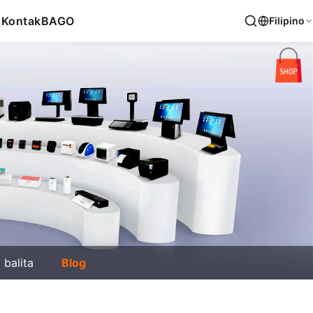
s
Kontak
BAGO
Filipino
balita
Blog