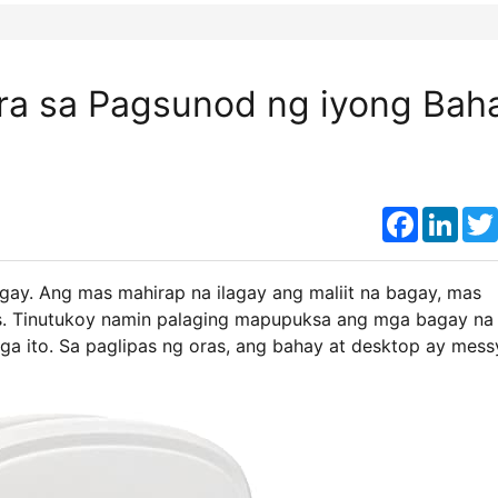
ara sa Pagsunod ng iyong Bah
Faceboo
Link
ay. Ang mas mahirap na ilagay ang maliit na bagay, mas
s. Tinutukoy namin palaging mapupuksa ang mga bagay na 
a ito. Sa paglipas ng oras, ang bahay at desktop ay mess