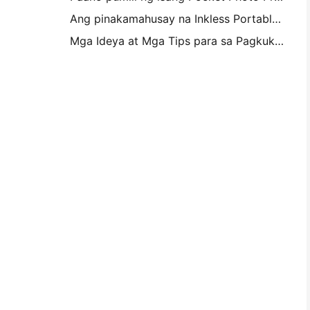
Ang pinakamahusay na Inkless Portable Printer para sa Travel, School, at Mobile Work: Hanin MT620 Pro Review
Mga Ideya at Mga Tips para sa Pagkukumpisal ng Kambahay at Dorm