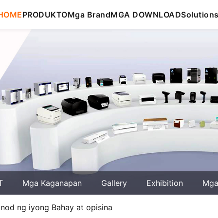
HOME
PRODUKTO
Mga Brand
MGA DOWNLOAD
Solution
T
Mga Kaganapan
Gallery
Exhibition
Mga 
unod ng iyong Bahay at opisina