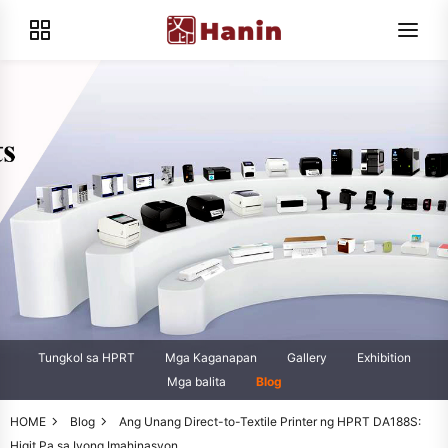
Tungkol sa HPRT
Mga Kaganapan
Gallery
Exhibition
Mga balita
Blog
HOME
Blog
Ang Unang Direct-to-Textile Printer ng HPRT DA188S:
Higit Pa sa Iyong Imahinasyon