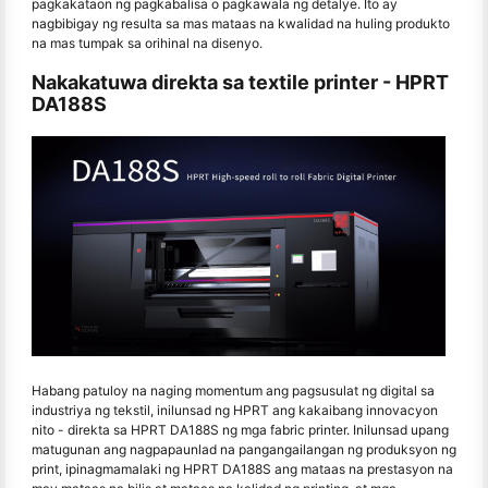
pagkakataon ng pagkabalisa o pagkawala ng detalye. Ito ay
nagbibigay ng resulta sa mas mataas na kwalidad na huling produkto
na mas tumpak sa orihinal na disenyo.
Nakakatuwa direkta sa textile printer - HPRT
DA188S
Habang patuloy na naging momentum ang pagsusulat ng digital sa
industriya ng tekstil, inilunsad ng HPRT ang kakaibang innovacyon
nito - direkta sa HPRT DA188S ng mga fabric printer. Inilunsad upang
matugunan ang nagpapaunlad na pangangailangan ng produksyon ng
print, ipinagmamalaki ng HPRT DA188S ang mataas na prestasyon na