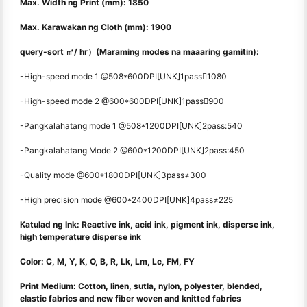
Max. Width ng Print (mm): 1850
Max. Karawakan ng Cloth (mm): 1900
query-sort ㎡/ hr）(Maraming modes na maaaring gamitin):
-High-speed mode 1 @508*600DPI[UNK]1pass1080
-High-speed mode 2 @600*600DPI[UNK]1pass900
-Pangkalahatang mode 1 @508*1200DPI[UNK]2pass:540
-Pangkalahatang Mode 2 @600*1200DPI[UNK]2pass:450
-Quality mode @600*1800DPI[UNK]3pass≠300
-High precision mode @600*2400DPI[UNK]4pass≠225
Katulad ng Ink: Reactive ink, acid ink, pigment ink, disperse ink,
high temperature disperse ink
Color: C, M, Y, K, O, B, R, Lk, Lm, Lc, FM, FY
Print Medium: Cotton, linen, sutla, nylon, polyester, blended,
elastic fabrics and new fiber woven and knitted fabrics