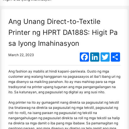
Ang Unang Direct-to-Textile
Printer ng HPRT DA188S: Higit Pa
sa Iyong Imahinasyon
Facebook
LinkedIn
Twitter
Shar
March 22, 2023
Ang fashion ay mabilis at hindi kapani-paniwala. Gusto ng mga
customer ang walang hangganan na pagsasaayos at iba't ibang uri ng
mga disenyo sa maikling panahon. Ito ay mas mahirap para sa mga
tradisyonal na printer upang tugunan ang mga pangangailangan na
ito. Sa katunayan, ang pagsusulat ng digital ay ang susi nito.
Ang printer na ito ay gumagamit nang direkta sa pagsusulat ng tekstil
(na tinatawag na direkta sa pagsusulat ng mga tekstil, pagsusulat ng
roll-to-roll), na isang paraan ng pagsusulat ng tekstil na
nangangahulugan ng pagsusulat direkta sa roll ng mga tekstil sa halip
na direkta sa mga damit o iba pang mga ibabaw. Sa pamamagitan ng
ganitong paraan, ang mga disenyo ay diretso sa tela gamit ang mga