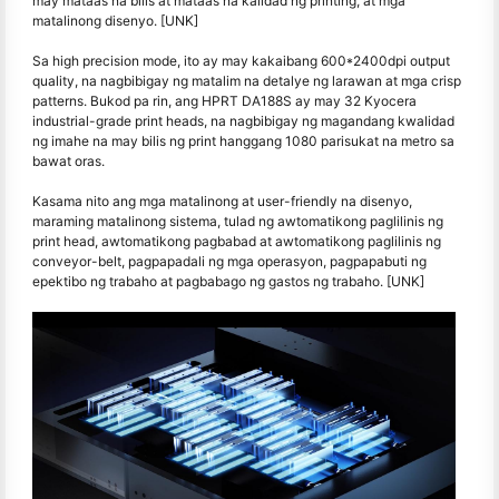
may mataas na bilis at mataas na kalidad ng printing, at mga
matalinong disenyo. [UNK]
Sa high precision mode, ito ay may kakaibang 600*2400dpi output
quality, na nagbibigay ng matalim na detalye ng larawan at mga crisp
patterns. Bukod pa rin, ang HPRT DA188S ay may 32 Kyocera
industrial-grade print heads, na nagbibigay ng magandang kwalidad
ng imahe na may bilis ng print hanggang 1080 parisukat na metro sa
bawat oras.
Kasama nito ang mga matalinong at user-friendly na disenyo,
maraming matalinong sistema, tulad ng awtomatikong paglilinis ng
print head, awtomatikong pagbabad at awtomatikong paglilinis ng
conveyor-belt, pagpapadali ng mga operasyon, pagpapabuti ng
epektibo ng trabaho at pagbabago ng gastos ng trabaho. [UNK]