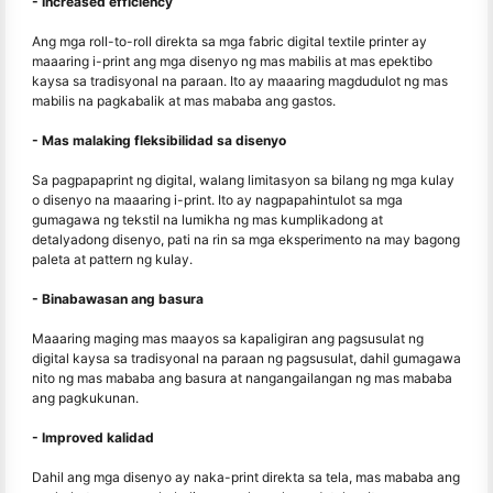
- Increased efficiency
Ang mga roll-to-roll direkta sa mga fabric digital textile printer ay
maaaring i-print ang mga disenyo ng mas mabilis at mas epektibo
kaysa sa tradisyonal na paraan. Ito ay maaaring magdudulot ng mas
mabilis na pagkabalik at mas mababa ang gastos.
- Mas malaking fleksibilidad sa disenyo
Sa pagpapaprint ng digital, walang limitasyon sa bilang ng mga kulay
o disenyo na maaaring i-print. Ito ay nagpapahintulot sa mga
gumagawa ng tekstil na lumikha ng mas kumplikadong at
detalyadong disenyo, pati na rin sa mga eksperimento na may bagong
paleta at pattern ng kulay.
- Binabawasan ang basura
Maaaring maging mas maayos sa kapaligiran ang pagsusulat ng
digital kaysa sa tradisyonal na paraan ng pagsusulat, dahil gumagawa
nito ng mas mababa ang basura at nangangailangan ng mas mababa
ang pagkukunan.
- Improved kalidad
Dahil ang mga disenyo ay naka-print direkta sa tela, mas mababa ang