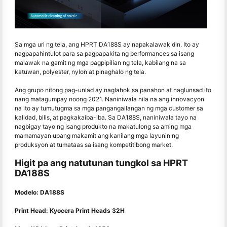
Sa mga uri ng tela, ang HPRT DA188S ay napakalawak din. Ito ay
nagpapahintulot para sa pagpapakita ng performances sa isang
malawak na gamit ng mga pagpipilian ng tela, kabilang na sa
katuwan, polyester, nylon at pinaghalo ng tela.
Ang grupo nitong pag-unlad ay naglahok sa panahon at naglunsad ito
nang matagumpay noong 2021. Naniniwala nila na ang innovacyon
na ito ay tumutugma sa mga pangangailangan ng mga customer sa
kalidad, bilis, at pagkakaiba-iba. Sa DA188S, naniniwala tayo na
nagbigay tayo ng isang produkto na makatulong sa aming mga
mamamayan upang makamit ang kanilang mga layunin ng
produksyon at tumataas sa isang kompetitibong market.
Higit pa ang natutunan tungkol sa HPRT
DA188S
Modelo: DA188S
Print Head: Kyocera Print Heads 32H