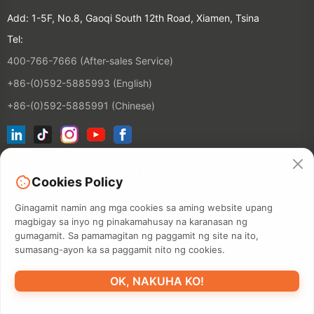
Add: 1-5F, No.8, Gaoqi South 12th Road, Xiamen, Tsina
Tel:
400-766-7666 (After-sales Service)
+86-(0)592-5885993 (English)
+86-(0)592-5885991 (Chinese)
Magsumali sa aming Email List
Cookies Policy
Ginagamit namin ang mga cookies sa aming website upang
Kontak
magbigay sa inyo ng pinakamahusay na karanasan ng
gumagamit. Sa pamamagitan ng paggamit ng site na ito,
sumasang-ayon ka sa paggamit nito ng cookies.
©2026 XIAMEN HANIN CO., LTD.
PRIVACY POLICY
TERM NG
OK, NAKUHA KO!
PAGGAMIT
STOCK LABEL