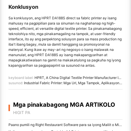
Konklusyon
Sa konklusyon, ang HPRT DA188S direct sa fabric printer ay isang
mahusay na pagpipilian para sa sinuman na naghahanap ng high-
speed, efficient, at versatile digital textile printer. Sa pinakamabagong
teknolohiya nito, mga pinakamagaling na tampok, at user-friendly
interface, ito ay ang perpektong solusyon para sa mass production ng
iba't ibang bagay, mula sa damit hanggang sa promosyonal na
materyal. Kung ikaw ay may-ari ng negosyo o isang malawak na
manunulat, ang HPRT DA188S ay isang makapangyarihan at
mapagkakatiwalaan na gamit na makakatulong sa pagkuha ng iyong
kapangyarihan sa pagpapaprint sa susunod na antas.
keyboard label:
HPRT, A China Digital Textile Printer Manufacturer Ipinasok sa Market na may tiwala
susunod:
Industrial Fabric Printer: Mga Uri, Mga Tampok, Aplikasyon at Mga Prospect sa Hinaharap
Mga pinakabagong MGA ARTIKOLO
HIGIT PA
Paano pumili ng Right Restaurant Software para sa iyong Maliit o Midsize Restaurant