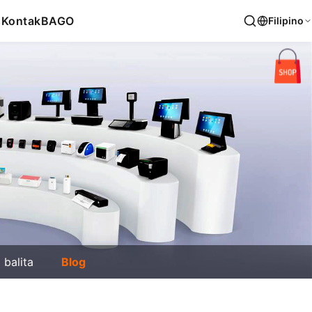
s
Kontak
BAGO
Filipino
balita
Blog