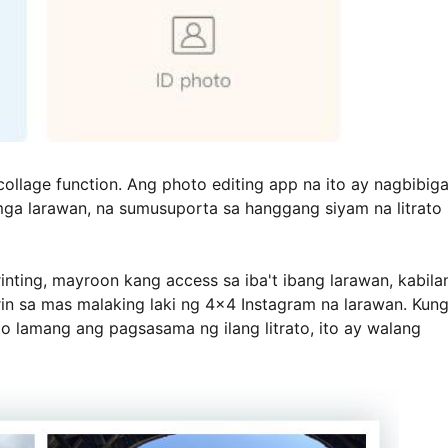
collage function. Ang photo editing app na ito ay nagbibig
mga larawan, na sumusuporta sa hanggang siyam na litrato
rinting, mayroon kang access sa iba't ibang larawan, kabila
 rin sa mas malaking laki ng 4x4 Instagram na larawan. Kun
 lamang ang pagsasama ng ilang litrato, ito ay walang