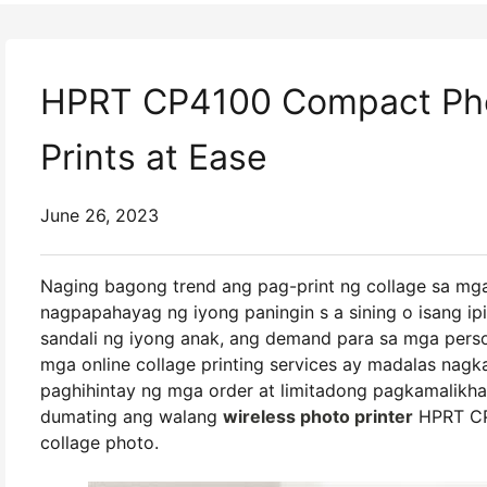
HPRT CP4100 Compact Photo
Prints at Ease
June 26, 2023
Naging bagong trend ang pag-print ng collage sa mga
nagpapahayag ng iyong paningin s a sining o isang
sandali ng iyong anak, ang demand para sa mga perso
mga online collage printing services ay madalas na
paghihintay ng mga order at limitadong pagkamalikhai
dumating ang walang
wireless photo printer
HPRT CP4
collage photo.