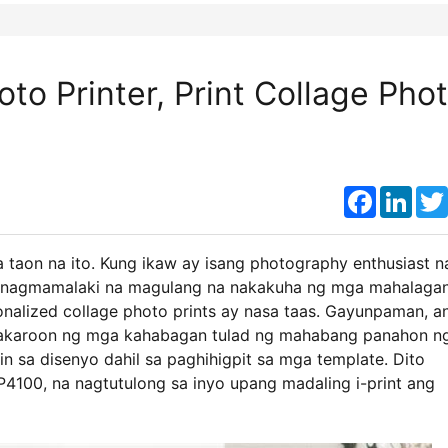
 Printer, Print Collage Pho
Faceboo
Link
 taon na ito. Kung ikaw ay isang photography enthusiast n
 ipinagmamalaki na magulang na nakakuha ng mga mahalaga
nalized collage photo prints ay nasa taas. Gayunpaman, a
gkakaroon ng mga kahabagan tulad ng mahabang panahon n
n sa disenyo dahil sa paghihigpit sa mga template. Dito
100, na nagtutulong sa inyo upang madaling i-print ang