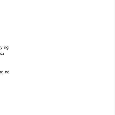
ay ng
 sa
ng na
g