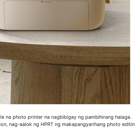
le na photo printer na nagbibigay ng pambihirang halaga.
ion, nag-aalok ng HPRT ng makapangyarihang photo editi