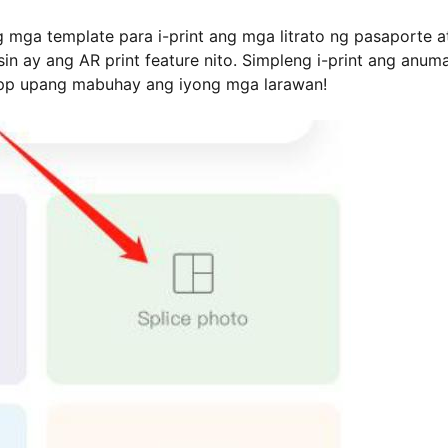
 mga template para i-print ang mga litrato ng pasaporte a
sin ay ang AR print feature nito. Simpleng i-print ang anum
 app upang mabuhay ang iyong mga larawan!