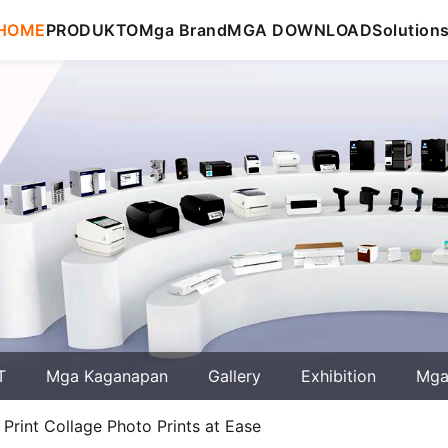
HOME
PRODUKTO
Mga Brand
MGA DOWNLOAD
Solution
T
Mga Kaganapan
Gallery
Exhibition
Mga 
rint Collage Photo Prints at Ease