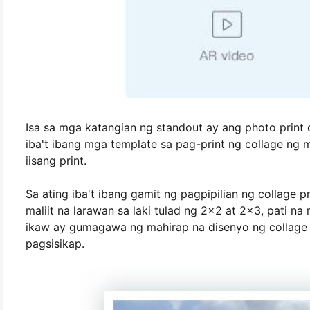
Isa sa mga katangian ng standout ay ang photo print 
iba't ibang mga template sa pag-print ng collage ng 
iisang print.
Sa ating iba't ibang gamit ng pagpipilian ng collage p
maliit na larawan sa laki tulad ng 2x2 at 2x3, pati na
ikaw ay gumagawa ng mahirap na disenyo ng collage o
pagsisikap.