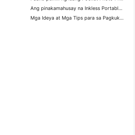
Ang pinakamahusay na Inkless Portable Printer para sa Travel, School, at Mobile Work: Hanin MT620 Pro Review
Mga Ideya at Mga Tips para sa Pagkukumpisal ng Kambahay at Dorm