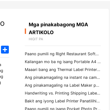
to
Mga pinakabagong MGA
ARTIKOLO
HIGIT PA
k
edIn
Twitter
Share
Paano pumili ng Right Restaurant Software para sa iyong Maliit o Midsize Restaurant
Kailangan mo ba ng isang Portable A4 Printer para sa mga Warehouse Invoices? Ano talagang gumagana
a
Maaari bang ang Thermal Label Printers ay gumawa ng Waterproof Labels para sa mga maliliit na Producto ng negosyo?
ng
ng
Ang pinakamagaling na instant na camera para sa mga magsimula na ayaw magbasura ng papel
g
Ang pinakamagaling na Label Maker para sa Pagpapakita at Scrapbooking: Magdagdag ng Karagdagang Color sa bawat Pahina
Handwriting vs. Printing Shipping Labels: Tips for Small Businesses noong 2026
Bakit ang iyong Label Printer Panatilihin ang Jamming?
Paano pumili ng isang Pocket Photo Printer: Isang kumpletong pahayag para sa Pagmamamahayag, Travel, at iPhone Users