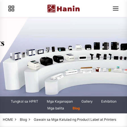
Tungkol sa HPRT
Mga Kaganapan
Gallery
Exhibition
Mga balita
Blog
HOME
Blog
Gawain sa Mga Katulad ng Product Label at Printers