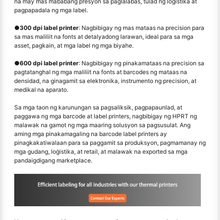
na may mas mababang presyon sa paglalabas, tulad ng loġistika at
pagpapadala ng mga label.
●
300 dpi label printer
: Nagbibigay ng mas mataas na precision para
sa mas maliliit na fonts at detalyadong larawan, ideal para sa mga
asset, pagkain, at mga label ng mga biyahe.
●
600 dpi label printer
: Nagbibigay ng pinakamataas na precision sa
pagtatanghal ng mga maliliit na fonts at barcodes ng mataas na
densidad, na ginagamit sa elektronika, instrumento ng precision, at
medikal na aparato.
Sa mga taon ng karunungan sa pagsaliksik, pagpapaunlad, at
paggawa ng mga barcode at label printers, nagbibigay ng HPRT ng
malawak na gamot ng mga maaring solusyon sa pagsusulat. Ang
aming mga pinakamagaling na barcode label printers ay
pinagkakatiwalaan para sa paggamit sa produksyon, pagmamanay ng
mga gudang, loġistika, at retail, at malawak na exported sa mga
pandaigdigang marketplace.