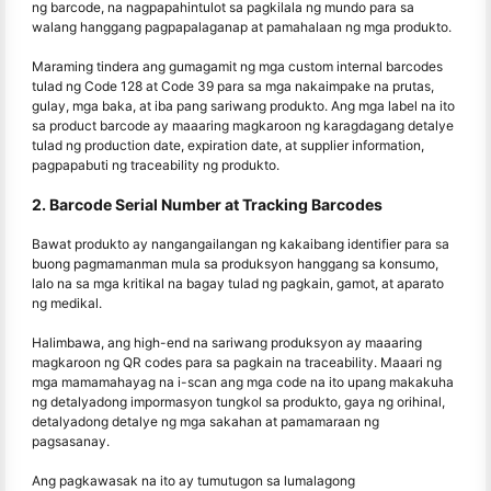
ng barcode, na nagpapahintulot sa pagkilala ng mundo para sa
walang hanggang pagpapalaganap at pamahalaan ng mga produkto.
Maraming tindera ang gumagamit ng mga custom internal barcodes
tulad ng Code 128 at Code 39 para sa mga nakaimpake na prutas,
gulay, mga baka, at iba pang sariwang produkto. Ang mga label na ito
sa product barcode ay maaaring magkaroon ng karagdagang detalye
tulad ng production date, expiration date, at supplier information,
pagpapabuti ng traceability ng produkto.
2. Barcode Serial Number at Tracking Barcodes
Bawat produkto ay nangangailangan ng kakaibang identifier para sa
buong pagmamanman mula sa produksyon hanggang sa konsumo,
lalo na sa mga kritikal na bagay tulad ng pagkain, gamot, at aparato
ng medikal.
Halimbawa, ang high-end na sariwang produksyon ay maaaring
magkaroon ng QR codes para sa pagkain na traceability. Maaari ng
mga mamamahayag na i-scan ang mga code na ito upang makakuha
ng detalyadong impormasyon tungkol sa produkto, gaya ng orihinal,
detalyadong detalye ng mga sakahan at pamamaraan ng
pagsasanay.
Ang pagkawasak na ito ay tumutugon sa lumalagong