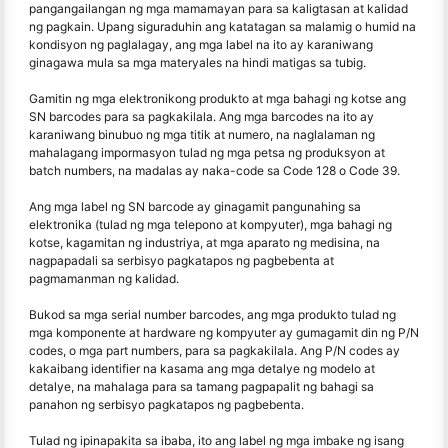
pangangailangan ng mga mamamayan para sa kaligtasan at kalidad
ng pagkain. Upang siguraduhin ang katatagan sa malamig o humid na
kondisyon ng paglalagay, ang mga label na ito ay karaniwang
ginagawa mula sa mga materyales na hindi matigas sa tubig.
Gamitin ng mga elektronikong produkto at mga bahagi ng kotse ang
SN barcodes para sa pagkakilala. Ang mga barcodes na ito ay
karaniwang binubuo ng mga titik at numero, na naglalaman ng
mahalagang impormasyon tulad ng mga petsa ng produksyon at
batch numbers, na madalas ay naka-code sa Code 128 o Code 39.
Ang mga label ng SN barcode ay ginagamit pangunahing sa
elektronika (tulad ng mga telepono at kompyuter), mga bahagi ng
kotse, kagamitan ng industriya, at mga aparato ng medisina, na
nagpapadali sa serbisyo pagkatapos ng pagbebenta at
pagmamanman ng kalidad.
Bukod sa mga serial number barcodes, ang mga produkto tulad ng
mga komponente at hardware ng kompyuter ay gumagamit din ng P/N
codes, o mga part numbers, para sa pagkakilala. Ang P/N codes ay
kakaibang identifier na kasama ang mga detalye ng modelo at
detalye, na mahalaga para sa tamang pagpapalit ng bahagi sa
panahon ng serbisyo pagkatapos ng pagbebenta.
Tulad ng ipinapakita sa ibaba, ito ang label ng mga imbake ng isang