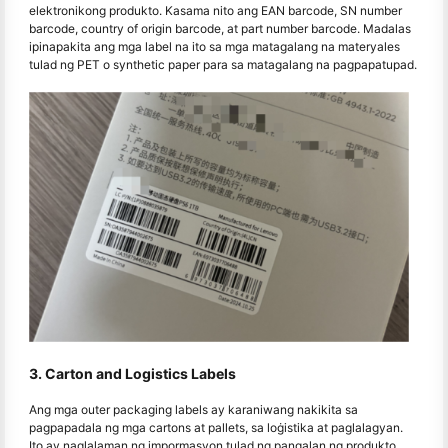
elektronikong produkto. Kasama nito ang EAN barcode, SN number
barcode, country of origin barcode, at part number barcode. Madalas
ipinapakita ang mga label na ito sa mga matagalang na materyales
tulad ng PET o synthetic paper para sa matagalang na pagpapatupad.
3. Carton and Logistics Labels
Ang mga outer packaging labels ay karaniwang nakikita sa
pagpapadala ng mga cartons at pallets, sa loġistika at paglalagyan.
Ito ay naglalaman ng impormasyon tulad ng pangalan ng produkto,