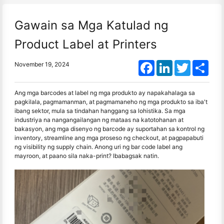
Gawain sa Mga Katulad ng
Product Label at Printers
Facebook
LinkedIn
Twitter
Shar
November 19, 2024
Ang mga barcodes at label ng mga produkto ay napakahalaga sa
pagkilala, pagmamanman, at pagmamaneho ng mga produkto sa iba't
ibang sektor, mula sa tindahan hanggang sa lohistika. Sa mga
industriya na nangangailangan ng mataas na katotohanan at
bakasyon, ang mga disenyo ng barcode ay suportahan sa kontrol ng
inventory, streamline ang mga proseso ng checkout, at pagpapabuti
ng visibility ng supply chain. Anong uri ng bar code label ang
mayroon, at paano sila naka-print? Ibabagsak natin.