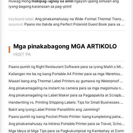
Huwag mong
makipag-ugnay sa amin
ngayon upang simulan ang
iyong bagong karanasan sa pag-print!
keyboard label:
Ang pinakamahusay na Wide-Format Thermal Transfer Printer para sa mga Signs at Labels ng Kaligtasan sa Industry ng Kalayaan
susunod:
Paano mo itakda ang Perfect Polaroid Guest Book para sa iyong kasal
Mga pinakabagong MGA ARTIKOLO
HIGIT PA
Paano pumili ng Right Restaurant Software para sa iyong Maliit o Midsize Restaurant
Kailangan mo ba ng isang Portable A4 Printer para sa mga Warehouse Invoices? Ano talagang gumagana
Maaari bang ang Thermal Label Printers ay gumawa ng Waterproof Labels para sa mga maliliit na Producto ng negosyo?
Ang pinakamagaling na instant na camera para sa mga magsimula na ayaw magbasura ng papel
Ang pinakamagaling na Label Maker para sa Pagpapakita at Scrapbooking: Magdagdag ng Karagdagang Color sa bawat Pahina
Handwriting vs. Printing Shipping Labels: Tips for Small Businesses noong 2026
Bakit ang iyong Label Printer Panatilihin ang Jamming?
Paano pumili ng isang Pocket Photo Printer: Isang kumpletong pahayag para sa Pagmamamahayag, Travel, at iPhone Users
Ang pinakamahusay na Inkless Portable Printer para sa Travel, School, at Mobile Work: Hanin MT620 Pro Review
Mga Ideya at Mga Tips para sa Pagkukumpisal ng Kambahay at Dorm