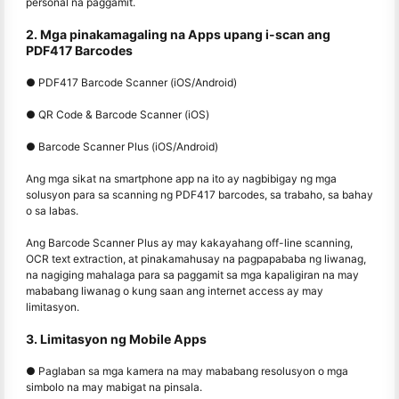
personal na paggamit.
2. Mga pinakamagaling na Apps upang i-scan ang
PDF417 Barcodes
● PDF417 Barcode Scanner (iOS/Android)
● QR Code & Barcode Scanner (iOS)
● Barcode Scanner Plus (iOS/Android)
Ang mga sikat na smartphone app na ito ay nagbibigay ng mga
solusyon para sa scanning ng PDF417 barcodes, sa trabaho, sa bahay
o sa labas.
Ang Barcode Scanner Plus ay may kakayahang off-line scanning,
OCR text extraction, at pinakamahusay na pagpapababa ng liwanag,
na nagiging mahalaga para sa paggamit sa mga kapaligiran na may
mababang liwanag o kung saan ang internet access ay may
limitasyon.
3. Limitasyon ng Mobile Apps
● Paglaban sa mga kamera na may mababang resolusyon o mga
simbolo na may mabigat na pinsala.