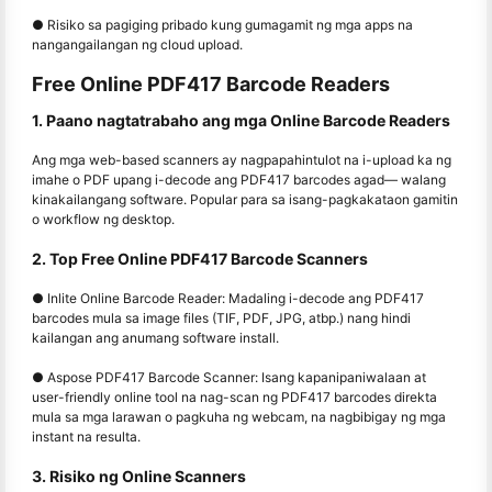
● Risiko sa pagiging pribado kung gumagamit ng mga apps na
nangangailangan ng cloud upload.
Free Online PDF417 Barcode Readers
1. Paano nagtatrabaho ang mga Online Barcode Readers
Ang mga web-based scanners ay nagpapahintulot na i-upload ka ng
imahe o PDF upang i-decode ang PDF417 barcodes agad— walang
kinakailangang software. Popular para sa isang-pagkakataon gamitin
o workflow ng desktop.
2. Top Free Online PDF417 Barcode Scanners
● Inlite Online Barcode Reader: Madaling i-decode ang PDF417
barcodes mula sa image files (TIF, PDF, JPG, atbp.) nang hindi
kailangan ang anumang software install.
● Aspose PDF417 Barcode Scanner: Isang kapanipaniwalaan at
user-friendly online tool na nag-scan ng PDF417 barcodes direkta
mula sa mga larawan o pagkuha ng webcam, na nagbibigay ng mga
instant na resulta.
3. Risiko ng Online Scanners