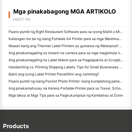
Mga pinakabagong MGA ARTIKOLO
HIGIT PA
Paano pumili ng Right Restaurant Software para sa iyong Maliit o Midsize Restaurant
Kailangan mo ba ng isang Portable A4 Printer para sa mga Warehouse Invoices? Ano talagang gumagana
Maaari bang ang Thermal Label Printers ay gumawa ng Waterproof Labels para sa mga maliliit na Producto ng negosyo?
Ang pinakamagaling na instant na camera para sa mga magsimula na ayaw magbasura ng papel
Ang pinakamagaling na Label Maker para sa Pagpapakita at Scrapbooking: Magdagdag ng Karagdagang Color sa bawat Pahina
Handwriting vs. Printing Shipping Labels: Tips for Small Businesses noong 2026
Bakit ang iyong Label Printer Panatilihin ang Jamming?
Paano pumili ng isang Pocket Photo Printer: Isang kumpletong pahayag para sa Pagmamamahayag, Travel, at iPhone Users
Ang pinakamahusay na Inkless Portable Printer para sa Travel, School, at Mobile Work: Hanin MT620 Pro Review
Mga Ideya at Mga Tips para sa Pagkukumpisal ng Kambahay at Dorm
Products