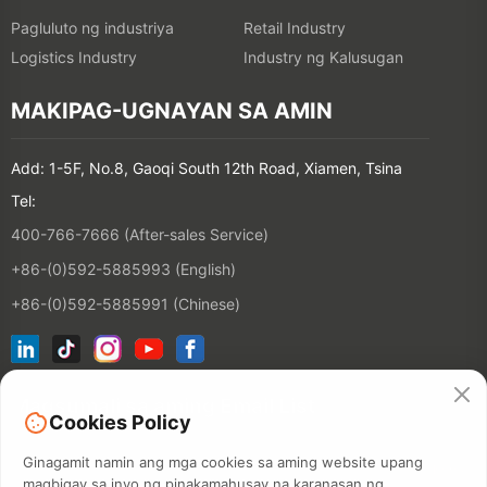
Pagluluto ng industriya
Retail Industry
Logistics Industry
Industry ng Kalusugan
MAKIPAG-UGNAYAN SA AMIN
Add: 1-5F, No.8, Gaoqi South 12th Road, Xiamen, Tsina
Tel:
400-766-7666 (After-sales Service)
+86-(0)592-5885993 (English)
+86-(0)592-5885991 (Chinese)
Magsumali sa aming Email List
Cookies Policy
Ginagamit namin ang mga cookies sa aming website upang
Kontak
magbigay sa inyo ng pinakamahusay na karanasan ng