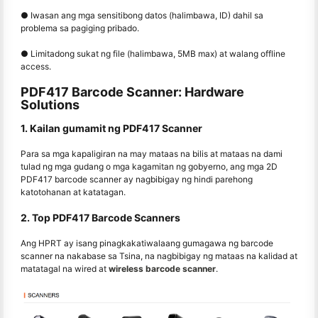
● Iwasan ang mga sensitibong datos (halimbawa, ID) dahil sa
problema sa pagiging pribado.
● Limitadong sukat ng file (halimbawa, 5MB max) at walang offline
access.
PDF417 Barcode Scanner: Hardware
Solutions
1. Kailan gumamit ng PDF417 Scanner
Para sa mga kapaligiran na may mataas na bilis at mataas na dami
tulad ng mga gudang o mga kagamitan ng gobyerno, ang mga 2D
PDF417 barcode scanner ay nagbibigay ng hindi parehong
katotohanan at katatagan.
2. Top PDF417 Barcode Scanners
Ang HPRT ay isang pinagkakatiwalaang gumagawa ng barcode
scanner na nakabase sa Tsina, na nagbibigay ng mataas na kalidad at
matatagal na wired at
wireless barcode scanner
.