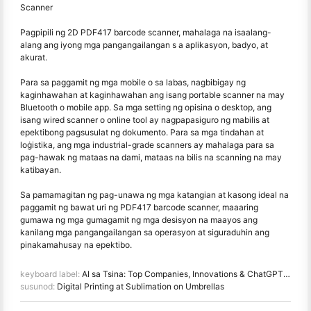
Scanner
Pagpipili ng 2D PDF417 barcode scanner, mahalaga na isaalang-
alang ang iyong mga pangangailangan s a aplikasyon, badyo, at
akurat.
Para sa paggamit ng mga mobile o sa labas, nagbibigay ng
kaginhawahan at kaginhawahan ang isang portable scanner na may
Bluetooth o mobile app. Sa mga setting ng opisina o desktop, ang
isang wired scanner o online tool ay nagpapasiguro ng mabilis at
epektibong pagsusulat ng dokumento. Para sa mga tindahan at
loġistika, ang mga industrial-grade scanners ay mahalaga para sa
pag-hawak ng mataas na dami, mataas na bilis na scanning na may
katibayan.
Sa pamamagitan ng pag-unawa ng mga katangian at kasong ideal na
paggamit ng bawat uri ng PDF417 barcode scanner, maaaring
gumawa ng mga gumagamit ng mga desisyon na maayos ang
kanilang mga pangangailangan sa operasyon at siguraduhin ang
pinakamahusay na epektibo.
keyboard label:
AI sa Tsina: Top Companies, Innovations & ChatGPT Rivals
susunod:
Digital Printing at Sublimation on Umbrellas