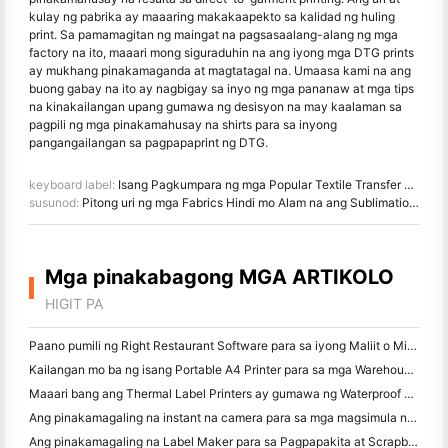
kulay ng pabrika ay maaaring makakaapekto sa kalidad ng huling
print. Sa pamamagitan ng maingat na pagsasaalang-alang ng mga
factory na ito, maaari mong siguraduhin na ang iyong mga DTG prints
ay mukhang pinakamaganda at magtatagal na. Umaasa kami na ang
buong gabay na ito ay nagbigay sa inyo ng mga pananaw at mga tips
na kinakailangan upang gumawa ng desisyon na may kaalaman sa
pagpili ng mga pinakamahusay na shirts para sa inyong
pangangailangan sa pagpapaprint ng DTG.
keyboard label:
Isang Pagkumpara ng mga Popular Textile Transfer Printers para sa T-Shirt Printing: Direct-to-Film vs Dye Sublimation
susunod:
Pitong uri ng mga Fabrics Hindi mo Alam na ang Sublimation Fabric Printers ay maaaring i-print sa
Mga pinakabagong MGA ARTIKOLO
HIGIT PA
Paano pumili ng Right Restaurant Software para sa iyong Maliit o Midsize Restaurant
Kailangan mo ba ng isang Portable A4 Printer para sa mga Warehouse Invoices? Ano talagang gumagana
Maaari bang ang Thermal Label Printers ay gumawa ng Waterproof Labels para sa mga maliliit na Producto ng negosyo?
Ang pinakamagaling na instant na camera para sa mga magsimula na ayaw magbasura ng papel
Ang pinakamagaling na Label Maker para sa Pagpapakita at Scrapbooking: Magdagdag ng Karagdagang Color sa bawat Pahina