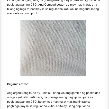
kahanga-hangang tela, na gumagawa ng ideyal para sa high-end na
paglalarawan ng DTG. Ang Combed cotton ay may mas mataas na
bilang ng mga thread kaysa sa regular na katuwa, na nagdudulot ng
mas detalyadong print.
Organic cotton:
Ang organikong kubo ay lumalaki nang walang gamitin ng pesticides
o mga synthetic fertilizers, na gumagawa ng pagpipilian para sa
paglalarawan ng DTG. Ito ay mas mahina at mas mahihirap sa
paghinga kaysa sa regular na kubo, at ito ay isang popular na