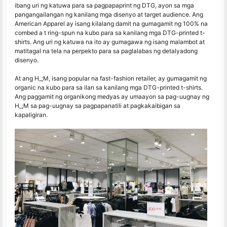
ibang uri ng katuwa para sa pagpapaprint ng DTG, ayon sa mga
pangangailangan ng kanilang mga disenyo at target audience. Ang
American Apparel ay isang kilalang damit na gumagamit ng 100% na
combed a t ring-spun na kubo para sa kanilang mga DTG-printed t-
shirts. Ang uri ng katuwa na ito ay gumagawa ng isang malambot at
matitagal na tela na perpekto para sa paglalabas ng detalyadong
disenyo.
At ang H_;M, isang popular na fast-fashion retailer, ay gumagamit ng
organic na kubo para sa ilan sa kanilang mga DTG-printed t-shirts.
Ang paggamit ng organikong medyas ay umaayon sa pag-uugnay ng
H_;M sa pag-uugnay sa pagpapanatili at pagkakaibigan sa
kapaligiran.