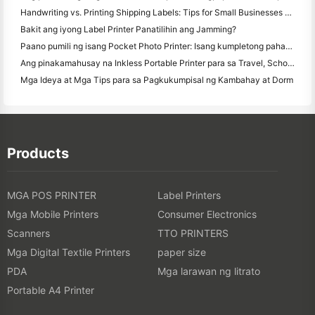
Handwriting vs. Printing Shipping Labels: Tips for Small Businesses noong 2026
Bakit ang iyong Label Printer Panatilihin ang Jamming?
Paano pumili ng isang Pocket Photo Printer: Isang kumpletong pahayag para sa Pagmamamahayag, Travel, at iPhone Users
Ang pinakamahusay na Inkless Portable Printer para sa Travel, School, at Mobile Work: Hanin MT620 Pro Review
Mga Ideya at Mga Tips para sa Pagkukumpisal ng Kambahay at Dorm
Products
MGA POS PRINTER
Label Printers
Mga Mobile Printers
Consumer Electronics
Scanners
TTO PRINTERS
Mga Digital Textile Printers
paper size
PDA
Mga larawan ng litrato
Portable A4 Printer