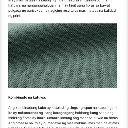
May mas mataas na bilang ng mga thread sa singsing-spun na
katuwa, na nangangahulugan na may higit pang fibras sa bawat
pulgada ng parisukat, na nagiging resulta sa mas mataas na kalidad
ng print.
Kombinado na katuwa:
Ang kombinadong kubo ay katulad ng singsing-spun na kubo, ngunit
ito ay nakararanas ng isang karagdagang hakbang kung saan ang
maikling fibras ay inalis, umaalis lamang ang mahaba, tuwid na fibras.
Ang proseso na ito ay gumagawa ng mas makinis, mas mahina at mas