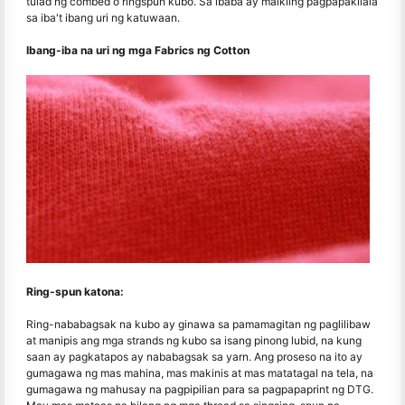
tulad ng combed o ringspun kubo. Sa ibaba ay maikling pagpapakilala
sa iba't ibang uri ng katuwaan.
Ibang-iba na uri ng mga Fabrics ng Cotton
Ring-spun katona:
Ring-nababagsak na kubo ay ginawa sa pamamagitan ng paglilibaw
at manipis ang mga strands ng kubo sa isang pinong lubid, na kung
saan ay pagkatapos ay nababagsak sa yarn. Ang proseso na ito ay
gumagawa ng mas mahina, mas makinis at mas matatagal na tela, na
gumagawa ng mahusay na pagpipilian para sa pagpapaprint ng DTG.