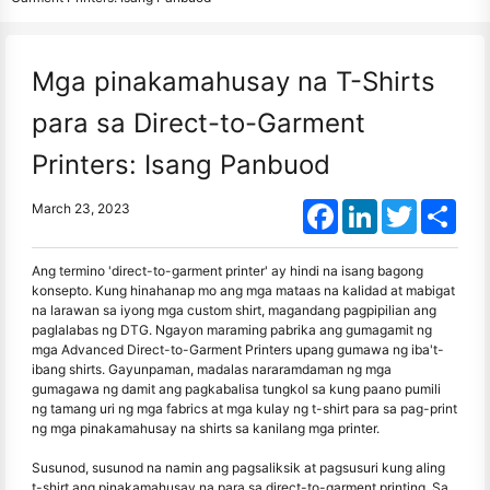
Mga pinakamahusay na T-Shirts
para sa Direct-to-Garment
Printers: Isang Panbuod
Facebook
LinkedIn
Twitter
Shar
March 23, 2023
Ang termino 'direct-to-garment printer' ay hindi na isang bagong
konsepto. Kung hinahanap mo ang mga mataas na kalidad at mabigat
na larawan sa iyong mga custom shirt, magandang pagpipilian ang
paglalabas ng DTG. Ngayon maraming pabrika ang gumagamit ng
mga Advanced Direct-to-Garment Printers upang gumawa ng iba't-
ibang shirts. Gayunpaman, madalas nararamdaman ng mga
gumagawa ng damit ang pagkabalisa tungkol sa kung paano pumili
ng tamang uri ng mga fabrics at mga kulay ng t-shirt para sa pag-print
ng mga pinakamahusay na shirts sa kanilang mga printer.
Susunod, susunod na namin ang pagsaliksik at pagsusuri kung aling
t-shirt ang pinakamahusay na para sa direct-to-garment printing. Sa