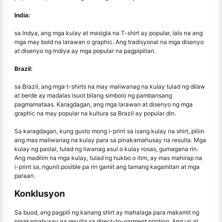
India:
sa Indya, ang mga kulay at masigla na T-shirt ay popular, lalo na ang
mga may bold na larawan o graphic. Ang tradisyonal na mga disenyo
at disenyo ng Indiya ay mga popular na pagpipilian.
Brazil:
sa Brazil, ang mga t-shirts na may maliwanag na kulay tulad ng dilaw
at berde ay madalas isuot bilang simbolo ng pambansang
pagmamataas. Karagdagan, ang mga larawan at disenyo ng mga
graphic na may popular na kultura sa Brazil ay popular din.
Sa karagdagan, kung gusto mong i-print sa isang kulay na shirt, piliin
ang mas maliwanag na kulay para sa pinakamahusay na resulta. Mga
kulay ng pastal, tulad ng liwanag asul o kulay rosas, gumagana rin.
Ang madilim na mga kulay, tulad ng hukbo o itim, ay mas mahirap na
i-print sa, ngunit posible pa rin gamit ang tamang kagamitan at mga
paraan.
Konklusyon
Sa buod, ang pagpili ng kanang shirt ay mahalaga para makamit ng
pinakamahusay na resulta sa direct-to-garment printing. Ang uri at