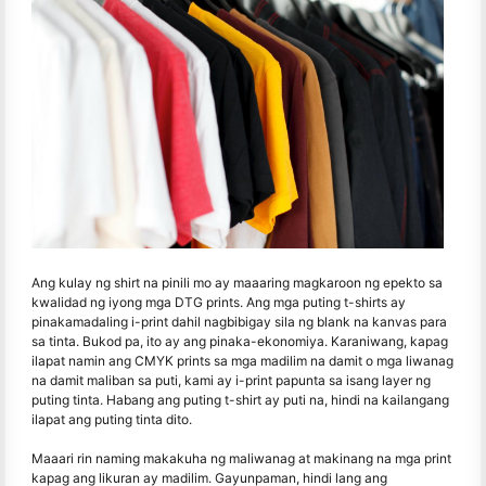
Ang kulay ng shirt na pinili mo ay maaaring magkaroon ng epekto sa
kwalidad ng iyong mga DTG prints. Ang mga puting t-shirts ay
pinakamadaling i-print dahil nagbibigay sila ng blank na kanvas para
sa tinta. Bukod pa, ito ay ang pinaka-ekonomiya. Karaniwang, kapag
ilapat namin ang CMYK prints sa mga madilim na damit o mga liwanag
na damit maliban sa puti, kami ay i-print papunta sa isang layer ng
puting tinta. Habang ang puting t-shirt ay puti na, hindi na kailangang
ilapat ang puting tinta dito.
Maaari rin naming makakuha ng maliwanag at makinang na mga print
kapag ang likuran ay madilim. Gayunpaman, hindi lang ang