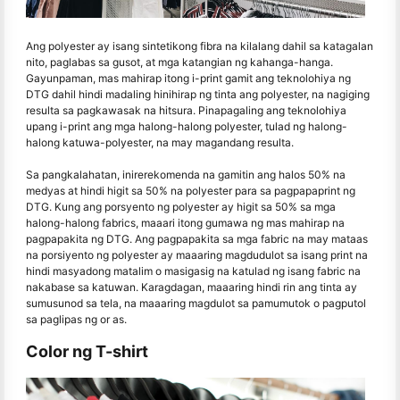
Ang polyester ay isang sintetikong fibra na kilalang dahil sa katagalan
nito, paglabas sa gusot, at mga katangian ng kahanga-hanga.
Gayunpaman, mas mahirap itong i-print gamit ang teknolohiya ng
DTG dahil hindi madaling hinihirap ng tinta ang polyester, na nagiging
resulta sa pagkawasak na hitsura. Pinapagaling ang teknolohiya
upang i-print ang mga halong-halong polyester, tulad ng halong-
halong katuwa-polyester, na may magandang resulta.
Sa pangkalahatan, inirerekomenda na gamitin ang halos 50% na
medyas at hindi higit sa 50% na polyester para sa pagpapaprint ng
DTG. Kung ang porsyento ng polyester ay higit sa 50% sa mga
halong-halong fabrics, maaari itong gumawa ng mas mahirap na
pagpapakita ng DTG. Ang pagpapakita sa mga fabric na may mataas
na porsiyento ng polyester ay maaaring magdudulot sa isang print na
hindi masyadong matalim o masigasig na katulad ng isang fabric na
nakabase sa katuwan. Karagdagan, maaaring hindi rin ang tinta ay
sumusunod sa tela, na maaaring magdulot sa pamumutok o pagputol
sa paglipas ng or as.
Color ng T-shirt