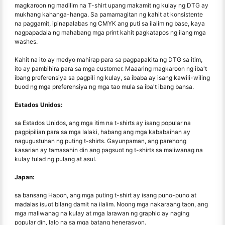
magkaroon ng madilim na T-shirt upang makamit ng kulay ng DTG ay
mukhang kahanga-hanga. Sa pamamagitan ng kahit at konsistente
na paggamit, ipinapalabas ng CMYK ang puti sa ilalim ng base, kaya
nagpapadala ng mahabang mga print kahit pagkatapos ng ilang mga
washes.
Kahit na ito ay medyo mahirap para sa pagpapakita ng DTG sa itim,
ito ay pambihira para sa mga customer. Maaaring magkaroon ng iba't
ibang preferensiya sa pagpili ng kulay, sa ibaba ay isang kawili-wiling
buod ng mga preferensiya ng mga tao mula sa iba't ibang bansa.
Estados Unidos:
sa Estados Unidos, ang mga itim na t-shirts ay isang popular na
pagpipilian para sa mga lalaki, habang ang mga kababaihan ay
nagugustuhan ng puting t-shirts. Gayunpaman, ang parehong
kasarian ay tamasahin din ang pagsuot ng t-shirts sa maliwanag na
kulay tulad ng pulang at asul.
Japan:
sa bansang Hapon, ang mga puting t-shirt ay isang puno-puno at
madalas isuot bilang damit na ilalim. Noong mga nakaraang taon, ang
mga maliwanag na kulay at mga larawan ng graphic ay naging
popular din, lalo na sa mga batang henerasyon.