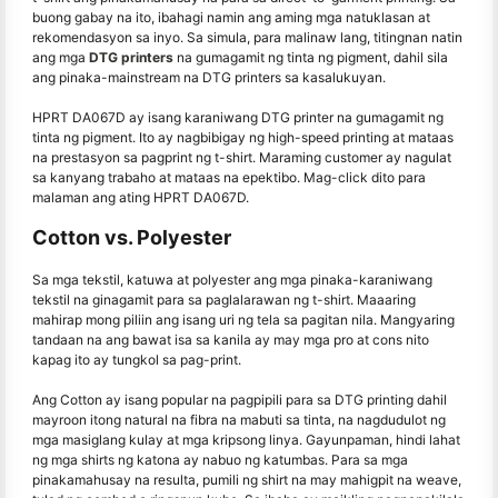
buong gabay na ito, ibahagi namin ang aming mga natuklasan at
rekomendasyon sa inyo. Sa simula, para malinaw lang, titingnan natin
ang mga
DTG printers
na gumagamit ng tinta ng pigment, dahil sila
ang pinaka-mainstream na DTG printers sa kasalukuyan.
HPRT DA067D ay isang karaniwang DTG printer na gumagamit ng
tinta ng pigment. Ito ay nagbibigay ng high-speed printing at mataas
na prestasyon sa pagprint ng t-shirt. Maraming customer ay nagulat
sa kanyang trabaho at mataas na epektibo. Mag-click dito para
malaman ang ating HPRT DA067D.
Cotton vs. Polyester
Sa mga tekstil, katuwa at polyester ang mga pinaka-karaniwang
tekstil na ginagamit para sa paglalarawan ng t-shirt. Maaaring
mahirap mong piliin ang isang uri ng tela sa pagitan nila. Mangyaring
tandaan na ang bawat isa sa kanila ay may mga pro at cons nito
kapag ito ay tungkol sa pag-print.
Ang Cotton ay isang popular na pagpipili para sa DTG printing dahil
mayroon itong natural na fibra na mabuti sa tinta, na nagdudulot ng
mga masiglang kulay at mga kripsong linya. Gayunpaman, hindi lahat
ng mga shirts ng katona ay nabuo ng katumbas. Para sa mga
pinakamahusay na resulta, pumili ng shirt na may mahigpit na weave,