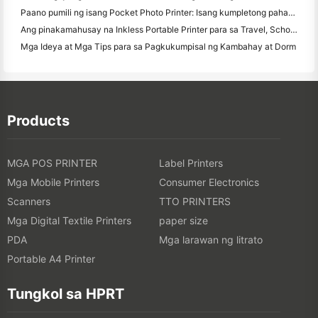
Paano pumili ng isang Pocket Photo Printer: Isang kumpletong pahayag para sa Pagmamamahayag, Travel, at iPhone Users
Ang pinakamahusay na Inkless Portable Printer para sa Travel, School, at Mobile Work: Hanin MT620 Pro Review
Mga Ideya at Mga Tips para sa Pagkukumpisal ng Kambahay at Dorm
Products
MGA POS PRINTER
Label Printers
Mga Mobile Printers
Consumer Electronics
Scanners
TTO PRINTERS
Mga Digital Textile Printers
paper size
PDA
Mga larawan ng litrato
Portable A4 Printer
Tungkol sa HPRT