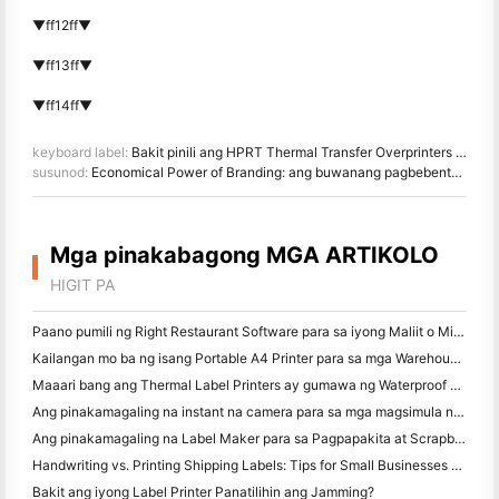
▼ff12ff▼
▼ff13ff▼
▼ff14ff▼
keyboard label:
Bakit pinili ang HPRT Thermal Transfer Overprinters (TTO)
susunod:
Economical Power of Branding: ang buwanang pagbebenta ng mga HPRT home printers ay nagtaas ng 60%
Mga pinakabagong MGA ARTIKOLO
HIGIT PA
Paano pumili ng Right Restaurant Software para sa iyong Maliit o Midsize Restaurant
Kailangan mo ba ng isang Portable A4 Printer para sa mga Warehouse Invoices? Ano talagang gumagana
Maaari bang ang Thermal Label Printers ay gumawa ng Waterproof Labels para sa mga maliliit na Producto ng negosyo?
Ang pinakamagaling na instant na camera para sa mga magsimula na ayaw magbasura ng papel
Ang pinakamagaling na Label Maker para sa Pagpapakita at Scrapbooking: Magdagdag ng Karagdagang Color sa bawat Pahina
Handwriting vs. Printing Shipping Labels: Tips for Small Businesses noong 2026
Bakit ang iyong Label Printer Panatilihin ang Jamming?