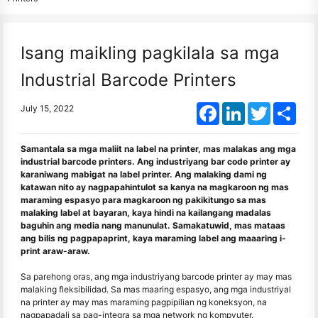
Isang maikling pagkilala sa mga
Industrial Barcode Printers
Facebook
LinkedIn
Twitter
Shar
July 15, 2022
Samantala sa mga maliit na label na printer, mas malakas ang mga
industrial barcode printers. Ang industriyang bar code printer ay
karaniwang mabigat na label printer. Ang malaking dami ng
katawan nito ay nagpapahintulot sa kanya na magkaroon ng mas
maraming espasyo para magkaroon ng pakikitungo sa mas
malaking label at bayaran, kaya hindi na kailangang madalas
baguhin ang media nang manunulat. Samakatuwid, mas mataas
ang bilis ng pagpapaprint, kaya maraming label ang maaaring i-
print araw-araw.
Sa parehong oras, ang mga industriyang barcode printer ay may mas
malaking fleksibilidad. Sa mas maaring espasyo, ang mga industriyal
na printer ay may mas maraming pagpipilian ng koneksyon, na
nagpapadali sa pag-integra sa mga network ng kompyuter.