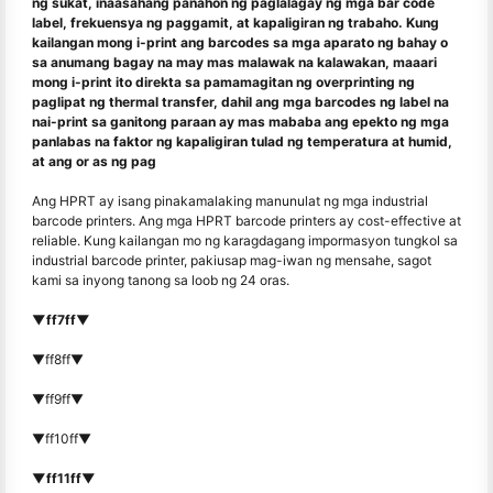
ng sukat, inaasahang panahon ng paglalagay ng mga bar code
label, frekuensya ng paggamit, at kapaligiran ng trabaho. Kung
kailangan mong i-print ang barcodes sa mga aparato ng bahay o
sa anumang bagay na may mas malawak na kalawakan, maaari
mong i-print ito direkta sa pamamagitan ng overprinting ng
paglipat ng thermal transfer, dahil ang mga barcodes ng label na
nai-print sa ganitong paraan ay mas mababa ang epekto ng mga
panlabas na faktor ng kapaligiran tulad ng temperatura at humid,
at ang or as ng pag
Ang HPRT ay isang pinakamalaking manunulat ng mga industrial
barcode printers. Ang mga HPRT barcode printers ay cost-effective at
reliable. Kung kailangan mo ng karagdagang impormasyon tungkol sa
industrial barcode printer, pakiusap mag-iwan ng mensahe, sagot
kami sa inyong tanong sa loob ng 24 oras.
▼ff7ff▼
▼ff8ff▼
▼ff9ff▼
▼ff10ff▼
▼ff11ff▼