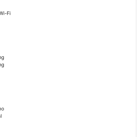
Wi-Fi
ng
ng
mo
l