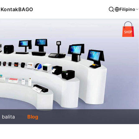
s
Kontak
BAGO
Filipino
balita
Blog