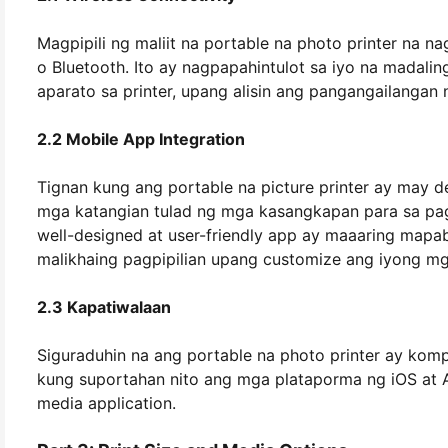
Magpipili ng maliit na portable na photo printer na n
o Bluetooth. Ito ay nagpapahintulot sa iyo na madali
aparato sa printer, upang alisin ang pangangailangan
2.2 Mobile App Integration
Tignan kung ang portable na picture printer ay may 
mga katangian tulad ng mga kasangkapan para sa pag-
well-designed at user-friendly app ay maaaring mapa
malikhaing pagpipilian upang customize ang iyong mga
2.3 Kapatiwalaan
Siguraduhin na ang portable na photo printer ay kom
kung suportahan nito ang mga plataporma ng iOS at An
media application.