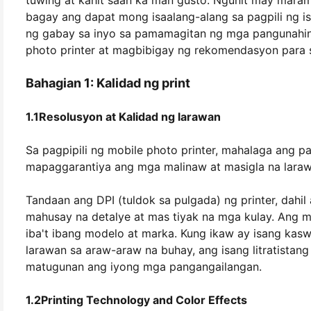
tuwing at kahit saan ka man gusto. Ngunit may maram
bagay ang dapat mong isaalang-alang sa pagpili ng 
ng gabay sa inyo sa pamamagitan ng mga pangunahing 
photo printer at magbibigay ng rekomendasyon para s
Bahagian 1: Kalidad ng print
1.1Resolusyon at Kalidad ng larawan
Sa pagpipili ng mobile photo printer, mahalaga ang pa
mapaggarantiya ang mga malinaw at masigla na laraw
Tandaan ang DPI (tuldok sa pulgada) ng printer, dah
mahusay na detalye at mas tiyak na mga kulay. Ang m
iba't ibang modelo at marka. Kung ikaw ay isang kaswa
larawan sa araw-araw na buhay, ang isang litratistang
matugunan ang iyong mga pangangailangan.
1.2Printing Technology and Color Effects