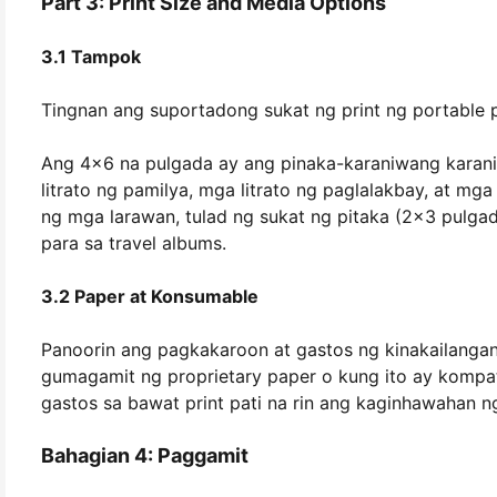
Part 3: Print Size and Media Options
3.1 Tampok
Tingnan ang suportadong sukat ng print ng portable p
Ang 4x6 na pulgada ay ang pinaka-karaniwang karani
litrato ng pamilya, mga litrato ng paglalakbay, at mg
ng mga larawan, tulad ng sukat ng pitaka (2x3 pulga
para sa travel albums.
3.2 Paper at Konsumable
Panoorin ang pagkakaroon at gastos ng kinakailangang
gumagamit ng proprietary paper o kung ito ay kompati
gastos sa bawat print pati na rin ang kaginhawahan ng 
Bahagian 4: Paggamit