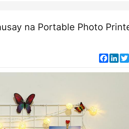
usay na Portable Photo Print
Faceboo
Link