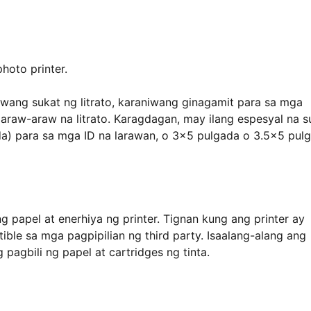
hoto printer.
wang sukat ng litrato, karaniwang ginagamit para sa mga
a araw-araw na litrato. Karagdagan, may ilang espesyal na s
da) para sa mga ID na larawan, o 3x5 pulgada o 3.5x5 pul
 papel at enerhiya ng printer. Tignan kung ang printer ay
ble sa mga pagpipilian ng third party. Isaalang-alang ang
pagbili ng papel at cartridges ng tinta.