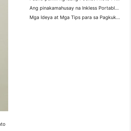
Ang pinakamahusay na Inkless Portable Printer para sa Travel, School, at Mobile Work: Hanin MT620 Pro Review
Mga Ideya at Mga Tips para sa Pagkukumpisal ng Kambahay at Dorm
ato