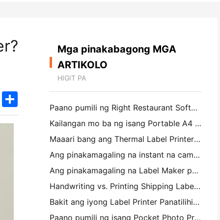
er?
Mga pinakabagong MGA
ARTIKOLO
HIGIT PA
k
edIn
Twitter
Share
Paano pumili ng Right Restaurant Software para sa iyong Maliit o Midsize Restaurant
Kailangan mo ba ng isang Portable A4 Printer para sa mga Warehouse Invoices? Ano talagang gumagana
Maaari bang ang Thermal Label Printers ay gumawa ng Waterproof Labels para sa mga maliliit na Producto ng negosyo?
Ang pinakamagaling na instant na camera para sa mga magsimula na ayaw magbasura ng papel
Ang pinakamagaling na Label Maker para sa Pagpapakita at Scrapbooking: Magdagdag ng Karagdagang Color sa bawat Pahina
Handwriting vs. Printing Shipping Labels: Tips for Small Businesses noong 2026
Bakit ang iyong Label Printer Panatilihin ang Jamming?
Paano pumili ng isang Pocket Photo Printer: Isang kumpletong pahayag para sa Pagmamamahayag, Travel, at iPhone Users