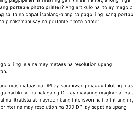
ing pagpipilian na maaring gamitin sa market, anong mga
isang
portable photo printer
? Ang artikulo na ito ay magbib
salita na dapat isaalang-alang sa pagpili ng isang portab
a pinakamahusay na portable photo printer.
gpipili ng is a na may mataas na resolution upang
an.
il ang mas mataas na DPI ay karaniwang magdudulot ng mas
ga partikular na halaga ng DPI ay maaaring magkaiba-iba 
l na litratista at mayroon kang intensyon na i-print ang m
 printer na may resolution na 300 DPI ay sapat na upang