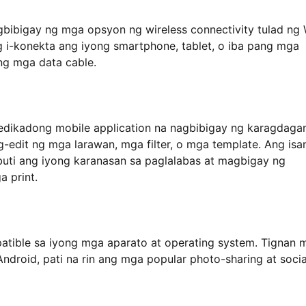
agbibigay ng mga opsyon ng wireless connectivity tulad ng 
ng i-konekta ang iyong smartphone, tablet, o iba pang mga
 ng mga data cable.
dedikadong mobile application na nagbibigay ng karagdaga
edit ng mga larawan, mga filter, o mga template. Ang isa
buti ang iyong karanasan sa paglalabas at magbigay ng
 print.
patible sa iyong mga aparato at operating system. Tignan 
droid, pati na rin ang mga popular photo-sharing at socia