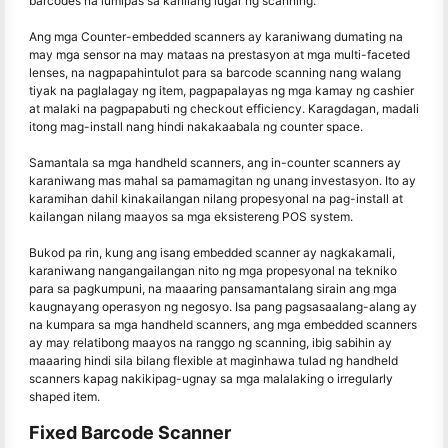
barcodes na lumipas sa kanilang lugar ng scanning.
Ang mga Counter-embedded scanners ay karaniwang dumating na
may mga sensor na may mataas na prestasyon at mga multi-faceted
lenses, na nagpapahintulot para sa barcode scanning nang walang
tiyak na paglalagay ng item, pagpapalayas ng mga kamay ng cashier
at malaki na pagpapabuti ng checkout efficiency. Karagdagan, madali
itong mag-install nang hindi nakakaabala ng counter space.
Samantala sa mga handheld scanners, ang in-counter scanners ay
karaniwang mas mahal sa pamamagitan ng unang investasyon. Ito ay
karamihan dahil kinakailangan nilang propesyonal na pag-install at
kailangan nilang maayos sa mga eksistereng POS system.
Bukod pa rin, kung ang isang embedded scanner ay nagkakamali,
karaniwang nangangailangan nito ng mga propesyonal na tekniko
para sa pagkumpuni, na maaaring pansamantalang sirain ang mga
kaugnayang operasyon ng negosyo. Isa pang pagsasaalang-alang ay
na kumpara sa mga handheld scanners, ang mga embedded scanners
ay may relatibong maayos na ranggo ng scanning, ibig sabihin ay
maaaring hindi sila bilang flexible at maginhawa tulad ng handheld
scanners kapag nakikipag-ugnay sa mga malalaking o irregularly
shaped item.
Fixed Barcode Scanner