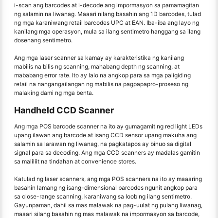
i-scan ang barcodes at i-decode ang impormasyon sa pamamagitan
ng salamin na liwanag. Maaari nilang basahin ang 1D barcodes, tulad
ng mga karaniwang retail barcodes UPC at EAN. Iba-iba ang layo ng
kanilang mga operasyon, mula sa ilang sentimetro hanggang sa ilang
dosenang sentimetro.
Ang mga laser scanner sa kamay ay karakteristika ng kanilang
mabilis na bilis ng scanning, mahabang depth ng scanning, at
mababang error rate. Ito ay lalo na angkop para sa mga paligid ng
retail na nangangailangan ng mabilis na pagpapapro-proseso ng
malaking dami ng mga benta.
Handheld CCD Scanner
Ang mga POS barcode scanner na ito ay gumagamit ng red light LEDs
upang ilawan ang barcode at isang CCD sensor upang makuha ang
salamin sa larawan ng liwanag, na pagkatapos ay binuo sa digital
signal para sa decoding. Ang mga CCD scanners ay madalas gamitin
sa maliliit na tindahan at convenience stores.
Katulad ng laser scanners, ang mga POS scanners na ito ay maaaring
basahin lamang ng isang-dimensional barcodes ngunit angkop para
sa close-range scanning, karaniwang sa loob ng ilang sentimetro.
Gayunpaman, dahil sa mas malawak na pag-uulat ng pulang liwanag,
maaari silang basahin ng mas malawak na impormasyon sa barcode,