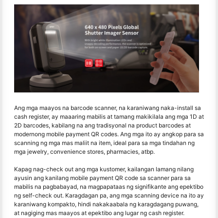
Ang mga maayos na barcode scanner, na karaniwang naka-install sa
cash register, ay maaaring mabilis at tamang makikilala ang mga 1D at
2D barcodes, kabilang na ang tradisyonal na product barcodes at
modernong mobile payment QR codes. Ang mga ito ay angkop para sa
scanning ng mga mas maliit na item, ideal para sa mga tindahan ng
mga jewelry, convenience stores, pharmacies, atbp.
Kapag nag-check out ang mga kustomer, kailangan lamang nilang
ayusin ang kanilang mobile payment QR code sa scanner para sa
mabilis na pagbabayad, na magpapataas ng signifikante ang epektibo
ng self-check out. Karagdagan pa, ang mga scanning device na ito ay
karaniwang kompakto, hindi nakakaabala ng karagdagang puwang,
at nagiging mas maayos at epektibo ang lugar ng cash register.