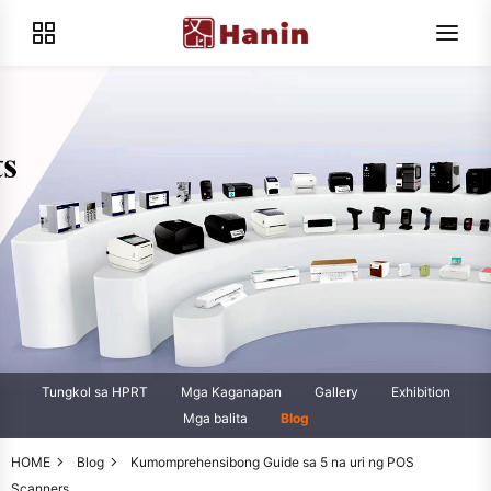
Tungkol sa HPRT
Mga Kaganapan
Gallery
Exhibition
Mga balita
Blog
HOME
Blog
Kumomprehensibong Guide sa 5 na uri ng POS
Scanners