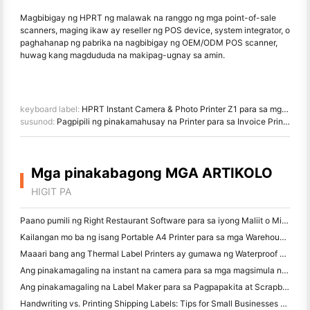
Magbibigay ng HPRT ng malawak na ranggo ng mga point-of-sale
scanners, maging ikaw ay reseller ng POS device, system integrator, o
paghahanap ng pabrika na nagbibigay ng OEM/ODM POS scanner,
huwag kang magdududa na makipag-ugnay sa amin.
keyboard label:
HPRT Instant Camera & Photo Printer Z1 para sa mga Memorable Journeys at Partido
susunod:
Pagpipili ng pinakamahusay na Printer para sa Invoice Printing: Isang Pandaigdigang Guide
Mga pinakabagong MGA ARTIKOLO
HIGIT PA
Paano pumili ng Right Restaurant Software para sa iyong Maliit o Midsize Restaurant
Kailangan mo ba ng isang Portable A4 Printer para sa mga Warehouse Invoices? Ano talagang gumagana
Maaari bang ang Thermal Label Printers ay gumawa ng Waterproof Labels para sa mga maliliit na Producto ng negosyo?
Ang pinakamagaling na instant na camera para sa mga magsimula na ayaw magbasura ng papel
Ang pinakamagaling na Label Maker para sa Pagpapakita at Scrapbooking: Magdagdag ng Karagdagang Color sa bawat Pahina
Handwriting vs. Printing Shipping Labels: Tips for Small Businesses noong 2026