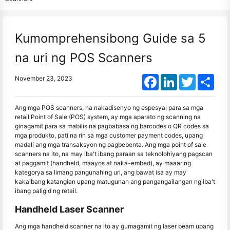
Kumomprehensibong Guide sa 5
na uri ng POS Scanners
Facebook
LinkedIn
Twitter
Shar
November 23, 2023
Ang mga POS scanners, na nakadisenyo ng espesyal para sa mga
retail Point of Sale (POS) system, ay mga aparato ng scanning na
ginagamit para sa mabilis na pagbabasa ng barcodes o QR codes sa
mga produkto, pati na rin sa mga customer payment codes, upang
madali ang mga transaksyon ng pagbebenta. Ang mga point of sale
scanners na ito, na may iba't ibang paraan sa teknolohiyang pagscan
at paggamit (handheld, maayos at naka-embed), ay maaaring
kategorya sa limang pangunahing uri, ang bawat isa ay may
kakaibang katangian upang matugunan ang pangangailangan ng iba't
ibang paligid ng retail.
Handheld Laser Scanner
Ang mga handheld scanner na ito ay gumagamit ng laser beam upang