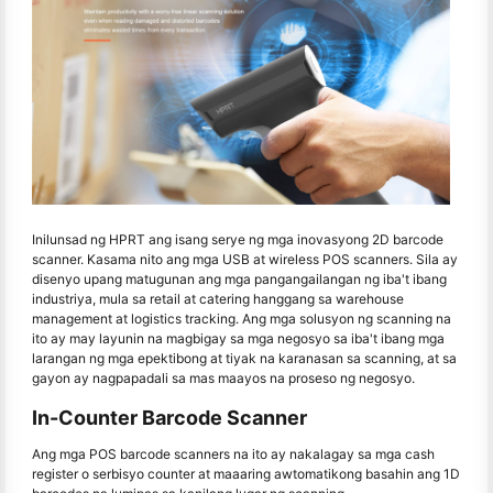
Inilunsad ng HPRT ang isang serye ng mga inovasyong 2D barcode
scanner. Kasama nito ang mga USB at wireless POS scanners. Sila ay
disenyo upang matugunan ang mga pangangailangan ng iba't ibang
industriya, mula sa retail at catering hanggang sa warehouse
management at logistics tracking. Ang mga solusyon ng scanning na
ito ay may layunin na magbigay sa mga negosyo sa iba't ibang mga
larangan ng mga epektibong at tiyak na karanasan sa scanning, at sa
gayon ay nagpapadali sa mas maayos na proseso ng negosyo.
In-Counter Barcode Scanner
Ang mga POS barcode scanners na ito ay nakalagay sa mga cash
register o serbisyo counter at maaaring awtomatikong basahin ang 1D