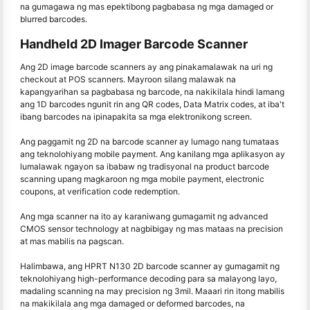
na gumagawa ng mas epektibong pagbabasa ng mga damaged or
blurred barcodes.
Handheld 2D Imager Barcode Scanner
Ang 2D image barcode scanners ay ang pinakamalawak na uri ng
checkout at POS scanners. Mayroon silang malawak na
kapangyarihan sa pagbabasa ng barcode, na nakikilala hindi lamang
ang 1D barcodes ngunit rin ang QR codes, Data Matrix codes, at iba't
ibang barcodes na ipinapakita sa mga elektronikong screen.
Ang paggamit ng 2D na barcode scanner ay lumago nang tumataas
ang teknolohiyang mobile payment. Ang kanilang mga aplikasyon ay
lumalawak ngayon sa ibabaw ng tradisyonal na product barcode
scanning upang magkaroon ng mga mobile payment, electronic
coupons, at verification code redemption.
Ang mga scanner na ito ay karaniwang gumagamit ng advanced
CMOS sensor technology at nagbibigay ng mas mataas na precision
at mas mabilis na pagscan.
Halimbawa, ang HPRT N130 2D barcode scanner ay gumagamit ng
teknolohiyang high-performance decoding para sa malayong layo,
madaling scanning na may precision ng 3mil. Maaari rin itong mabilis
na makikilala ang mga damaged or deformed barcodes, na