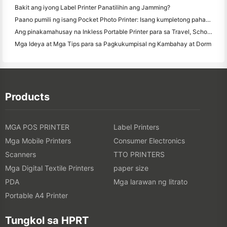
Bakit ang iyong Label Printer Panatilihin ang Jamming?
Paano pumili ng isang Pocket Photo Printer: Isang kumpletong pahayag para sa Pagmamamahayag, Travel, at iPhone Users
Ang pinakamahusay na Inkless Portable Printer para sa Travel, School, at Mobile Work: Hanin MT620 Pro Review
Mga Ideya at Mga Tips para sa Pagkukumpisal ng Kambahay at Dorm
Products
MGA POS PRINTER
Label Printers
Mga Mobile Printers
Consumer Electronics
Scanners
TTO PRINTERS
Mga Digital Textile Printers
paper size
PDA
Mga larawan ng litrato
Portable A4 Printer
Tungkol sa HPRT