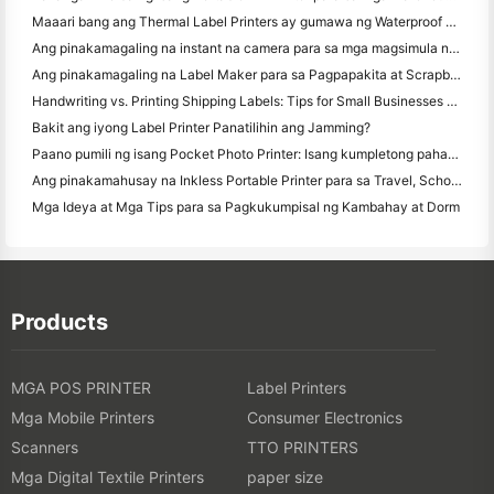
Maaari bang ang Thermal Label Printers ay gumawa ng Waterproof Labels para sa mga maliliit na Producto ng negosyo?
Ang pinakamagaling na instant na camera para sa mga magsimula na ayaw magbasura ng papel
Ang pinakamagaling na Label Maker para sa Pagpapakita at Scrapbooking: Magdagdag ng Karagdagang Color sa bawat Pahina
Handwriting vs. Printing Shipping Labels: Tips for Small Businesses noong 2026
Bakit ang iyong Label Printer Panatilihin ang Jamming?
Paano pumili ng isang Pocket Photo Printer: Isang kumpletong pahayag para sa Pagmamamahayag, Travel, at iPhone Users
Ang pinakamahusay na Inkless Portable Printer para sa Travel, School, at Mobile Work: Hanin MT620 Pro Review
Mga Ideya at Mga Tips para sa Pagkukumpisal ng Kambahay at Dorm
Products
MGA POS PRINTER
Label Printers
Mga Mobile Printers
Consumer Electronics
Scanners
TTO PRINTERS
Mga Digital Textile Printers
paper size