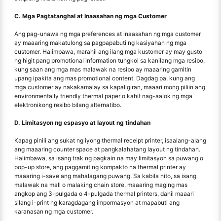
C. Mga Pagtatanghal at Inaasahan ng mga Customer
Ang pag-unawa ng mga preferences at inaasahan ng mga customer
ay maaaring makatulong sa pagpapabuti ng kasiyahan ng mga
customer. Halimbawa, marahil ang ilang mga kustomer ay may gusto
ng higit pang promotional information tungkol sa kanilang mga resibo,
kung saan ang mga mas malawak na resibo ay maaaring gamitin
upang ipakita ang mas promotional content. Dagdag pa, kung ang
mga customer ay nakakamalay sa kapaligiran, maaari mong piliin ang
environmentally friendly thermal paper o kahit nag-aalok ng mga
elektronikong resibo bilang alternatibo.
D. Limitasyon ng espasyo at layout ng tindahan
Kapag pinili ang sukat ng iyong thermal receipt printer, isaalang-alang
ang maaaring counter space at pangkalahatang layout ng tindahan.
Halimbawa, sa isang trak ng pagkain na may limitasyon sa puwang o
pop-up store, ang paggamit ng kompakto na thermal printer ay
maaaring i-save ang mahalagang puwang. Sa kabila nito, sa isang
malawak na mall o malaking chain store, maaaring maging mas
angkop ang 3-pulgada o 4-pulgada thermal printers, dahil maaari
silang i-print ng karagdagang impormasyon at mapabuti ang
karanasan ng mga customer.