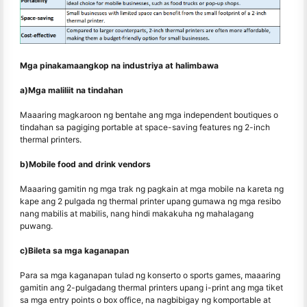
Mga pinakamaangkop na industriya at halimbawa
a)Mga maliliit na tindahan
Maaaring magkaroon ng bentahe ang mga independent boutiques o
tindahan sa pagiging portable at space-saving features ng 2-inch
thermal printers.
b)Mobile food and drink vendors
Maaaring gamitin ng mga trak ng pagkain at mga mobile na kareta ng
kape ang 2 pulgada ng thermal printer upang gumawa ng mga resibo
nang mabilis at mabilis, nang hindi makakuha ng mahalagang
puwang.
c)Bileta sa mga kaganapan
Para sa mga kaganapan tulad ng konserto o sports games, maaaring
gamitin ang 2-pulgadang thermal printers upang i-print ang mga tiket
sa mga entry points o box office, na nagbibigay ng komportable at