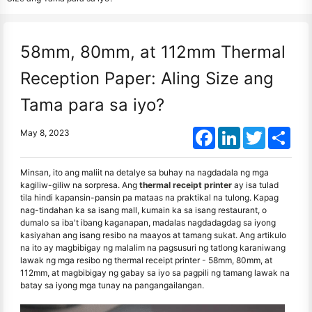
58mm, 80mm, at 112mm Thermal
Reception Paper: Aling Size ang
Tama para sa iyo?
Facebook
LinkedIn
Twitter
Shar
May 8, 2023
Minsan, ito ang maliit na detalye sa buhay na nagdadala ng mga
kagiliw-giliw na sorpresa. Ang
thermal receipt printer
ay isa tulad
tila hindi kapansin-pansin pa mataas na praktikal na tulong. Kapag
nag-tindahan ka sa isang mall, kumain ka sa isang restaurant, o
dumalo sa iba't ibang kaganapan, madalas nagdadagdag sa iyong
kasiyahan ang isang resibo na maayos at tamang sukat. Ang artikulo
na ito ay magbibigay ng malalim na pagsusuri ng tatlong karaniwang
lawak ng mga resibo ng thermal receipt printer - 58mm, 80mm, at
112mm, at magbibigay ng gabay sa iyo sa pagpili ng tamang lawak na
batay sa iyong mga tunay na pangangailangan.