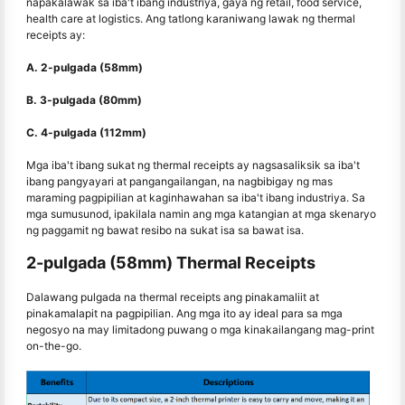
napakalawak sa iba't ibang industriya, gaya ng retail, food service,
health care at logistics. Ang tatlong karaniwang lawak ng thermal
receipts ay:
A. 2-pulgada (58mm)
B. 3-pulgada (80mm)
C. 4-pulgada (112mm)
Mga iba't ibang sukat ng thermal receipts ay nagsasaliksik sa iba't
ibang pangyayari at pangangailangan, na nagbibigay ng mas
maraming pagpipilian at kaginhawahan sa iba't ibang industriya. Sa
mga sumusunod, ipakilala namin ang mga katangian at mga skenaryo
ng paggamit ng bawat resibo na sukat isa sa bawat isa.
2-pulgada (58mm) Thermal Receipts
Dalawang pulgada na thermal receipts ang pinakamaliit at
pinakamalapit na pagpipilian. Ang mga ito ay ideal para sa mga
negosyo na may limitadong puwang o mga kinakailangang mag-print
on-the-go.