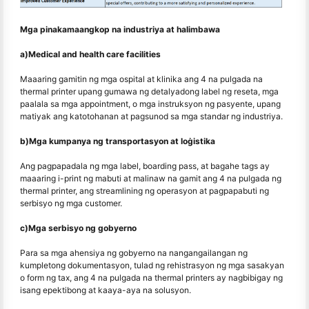
Mga pinakamaangkop na industriya at halimbawa
a)Medical and health care facilities
Maaaring gamitin ng mga ospital at klinika ang 4 na pulgada na
thermal printer upang gumawa ng detalyadong label ng reseta, mga
paalala sa mga appointment, o mga instruksyon ng pasyente, upang
matiyak ang katotohanan at pagsunod sa mga standar ng industriya.
b)Mga kumpanya ng transportasyon at loġistika
Ang pagpapadala ng mga label, boarding pass, at bagahe tags ay
maaaring i-print ng mabuti at malinaw na gamit ang 4 na pulgada ng
thermal printer, ang streamlining ng operasyon at pagpapabuti ng
serbisyo ng mga customer.
c)Mga serbisyo ng gobyerno
Para sa mga ahensiya ng gobyerno na nangangailangan ng
kumpletong dokumentasyon, tulad ng rehistrasyon ng mga sasakyan
o form ng tax, ang 4 na pulgada na thermal printers ay nagbibigay ng
isang epektibong at kaaya-aya na solusyon.