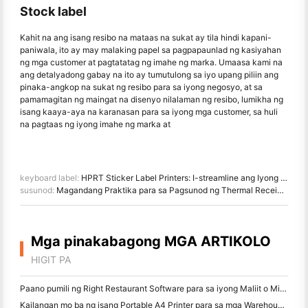
Stock label
Kahit na ang isang resibo na mataas na sukat ay tila hindi kapani-
paniwala, ito ay may malaking papel sa pagpapaunlad ng kasiyahan
ng mga customer at pagtatatag ng imahe ng marka. Umaasa kami na
ang detalyadong gabay na ito ay tumutulong sa iyo upang piliin ang
pinaka-angkop na sukat ng resibo para sa iyong negosyo, at sa
pamamagitan ng maingat na disenyo nilalaman ng resibo, lumikha ng
isang kaaya-aya na karanasan para sa iyong mga customer, sa huli
na pagtaas ng iyong imahe ng marka at
keyboard label:
HPRT Sticker Label Printers: I-streamline ang Iyong Negosyo at Buhay
susunod:
Magandang Praktika para sa Pagsunod ng Thermal Receipt Printer
Mga pinakabagong MGA ARTIKOLO
HIGIT PA
Paano pumili ng Right Restaurant Software para sa iyong Maliit o Midsize Restaurant
Kailangan mo ba ng isang Portable A4 Printer para sa mga Warehouse Invoices? Ano talagang gumagana