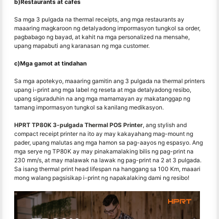
b)Restaurants at cafes
Sa mga 3 pulgada na thermal receipts, ang mga restaurants ay
maaaring magkaroon ng detalyadong impormasyon tungkol sa order,
pagbabago ng bayad, at kahit na mga personalized na mensahe,
upang mapabuti ang karanasan ng mga customer.
c)Mga gamot at tindahan
Sa mga apotekyo, maaaring gamitin ang 3 pulgada na thermal printers
upang i-print ang mga label ng reseta at mga detalyadong resibo,
upang siguraduhin na ang mga mamamayan ay makatanggap ng
tamang impormasyon tungkol sa kanilang medikasyon.
HPRT TP80K 3-pulgada Thermal POS Printer
, ang stylish and
compact receipt printer na ito ay may kakayahang mag-mount ng
pader, upang malutas ang mga hamon sa pag-aayos ng espasyo. Ang
mga serye ng TP80K ay may pinakamalaking bilis ng pag-print na
230 mm/s, at may malawak na lawak ng pag-print na 2 at 3 pulgada.
Sa isang thermal print head lifespan na hanggang sa 100 Km, maaari
mong walang pagsisikap i-print ng napakalaking dami ng resibo!