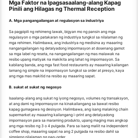
Mga Faktor na Ipagsasaalang-alang Kapag
Pinili ang Hilagas ng Thermal Reception
A. Mga pangangailangan at regulasyon sa industriya
Sa pagpipili ng rehimeng lawak, bigyan mo ng pansin ang mga
regulasyon o mga patakaran ng industriya tungkol sa nilalaman ng
mga rehimen. Halimbawa, ang industriya ng medisina ay maaaring
nangangailangan ng detalyadong impormasyon at dosenang gamot
sa mga label ng reseta, na nangangailangan ng mas malawak na
resibo upang matiyak na makikita ang lahat ng impormasyon. Sa
kabilang banda, ang mga fast food restaurants ay maaaring kailangan
lamang ng simple na impormasyon tungkol sa order at presyo, kaya
ang mga mas makitid na resibo ay maaaring sapat.
B. sukat at sukat ng negosyo
Isaalang-alang ang sukat ng iyong negosyo, volumes ng transaksyon,
at ang dami ng impormasyon na kinakailangang sa bawat resibo
kapag gumagawa ng desisyon. Halimbawa, ang isang malaking chain
supermarket ay maaaring kailangang i-print ang detalyadong
impormasyon para sa maraming produkto, upang maging mas angkop
ang mga resibo ng 3 o 4 pulgada. Para sa isang maliit na independent
coffee shop, maaaring sapat na ang 2 pulgada na resibo dahil sa
simpleng nilalaman ng pag-order.