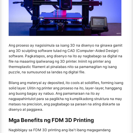
Ang proseso ay nagsisimula sa isang 3D na disenyo na ginawa gamit
ang 3D sculpting software tulad ng CAD (Computer-Aided Design)
software. Pagkatapos, ang disenyo na ito ay nagbabago sa digital na
file na maaaring ipaliwanag ng 3D printer. Iniinit ng printer ang
thermoplastic filament at pinalabas nito sa pamamagitan ng isang
puzzle, na sumusunod sa landas ng digital file.
Bilang ang materyal ay deposited, ito cools at solidifies, forming isang
solid layer. Ulitin ng printer ang proseso na ito, layer-layer, hanggang
ang buong bagay ay nabuo. Ang pamamaraan na ito ay
nagpapahintulot para sa paglikha ng kumplikadong struktura na may
mataas na precision, ang pagbabago sa paraan na ating diskarte sa
disenyo at paggawa.
Mga Benefits ng FDM 3D Printing
Nagbibigay sa FDM 3D printing ang iba't ibang magagandang