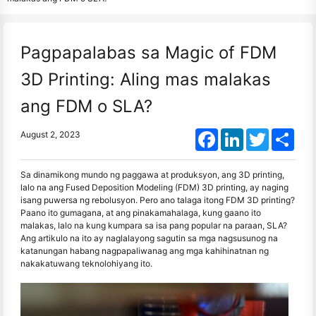
Pagpapalabas sa Magic of FDM
3D Printing: Aling mas malakas
ang FDM o SLA?
Facebook
LinkedIn
Twitter
Shar
August 2, 2023
Sa dinamikong mundo ng paggawa at produksyon, ang 3D printing,
lalo na ang Fused Deposition Modeling (FDM) 3D printing, ay naging
isang puwersa ng rebolusyon. Pero ano talaga itong FDM 3D printing?
Paano ito gumagana, at ang pinakamahalaga, kung gaano ito
malakas, lalo na kung kumpara sa isa pang popular na paraan, SLA?
Ang artikulo na ito ay naglalayong sagutin sa mga nagsusunog na
katanungan habang nagpapaliwanag ang mga kahihinatnan ng
nakakatuwang teknolohiyang ito.