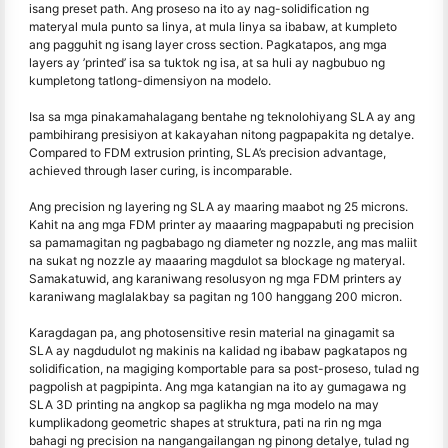
isang preset path. Ang proseso na ito ay nag-solidification ng
materyal mula punto sa linya, at mula linya sa ibabaw, at kumpleto
ang pagguhit ng isang layer cross section. Pagkatapos, ang mga
layers ay ’printed’ isa sa tuktok ng isa, at sa huli ay nagbubuo ng
kumpletong tatlong-dimensiyon na modelo.
Isa sa mga pinakamahalagang bentahe ng teknolohiyang SLA ay ang
pambihirang presisiyon at kakayahan nitong pagpapakita ng detalye.
Compared to FDM extrusion printing, SLA’s precision advantage,
achieved through laser curing, is incomparable.
Ang precision ng layering ng SLA ay maaring maabot ng 25 microns.
Kahit na ang mga FDM printer ay maaaring magpapabuti ng precision
sa pamamagitan ng pagbabago ng diameter ng nozzle, ang mas maliit
na sukat ng nozzle ay maaaring magdulot sa blockage ng materyal.
Samakatuwid, ang karaniwang resolusyon ng mga FDM printers ay
karaniwang maglalakbay sa pagitan ng 100 hanggang 200 micron.
Karagdagan pa, ang photosensitive resin material na ginagamit sa
SLA ay nagdudulot ng makinis na kalidad ng ibabaw pagkatapos ng
solidification, na magiging komportable para sa post-proseso, tulad ng
pagpolish at pagpipinta. Ang mga katangian na ito ay gumagawa ng
SLA 3D printing na angkop sa paglikha ng mga modelo na may
kumplikadong geometric shapes at struktura, pati na rin ng mga
bahagi ng precision na nangangailangan ng pinong detalye, tulad ng