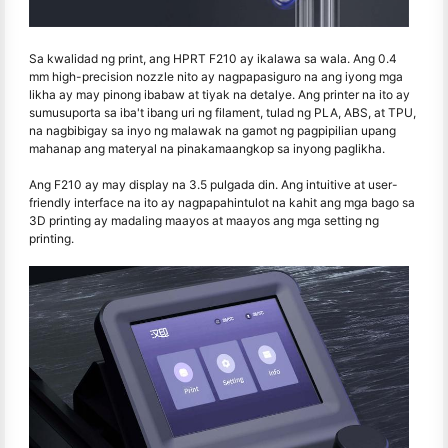
Sa kwalidad ng print, ang HPRT F210 ay ikalawa sa wala. Ang 0.4
mm high-precision nozzle nito ay nagpapasiguro na ang iyong mga
likha ay may pinong ibabaw at tiyak na detalye. Ang printer na ito ay
sumusuporta sa iba't ibang uri ng filament, tulad ng PLA, ABS, at TPU,
na nagbibigay sa inyo ng malawak na gamot ng pagpipilian upang
mahanap ang materyal na pinakamaangkop sa inyong paglikha.
Ang F210 ay may display na 3.5 pulgada din. Ang intuitive at user-
friendly interface na ito ay nagpapahintulot na kahit ang mga bago sa
3D printing ay madaling maayos at maayos ang mga setting ng
printing.