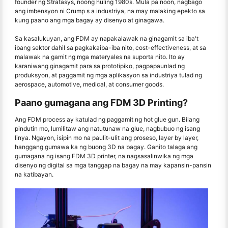
founder ng Stratasys, noong huling 1980s. Mula pa noon, nagbago
ang imbensyon ni Crump s a industriya, na may malaking epekto sa
kung paano ang mga bagay ay disenyo at ginagawa.
Sa kasalukuyan, ang FDM ay napakalawak na ginagamit sa iba't
ibang sektor dahil sa pagkakaiba-iba nito, cost-effectiveness, at sa
malawak na gamit ng mga materyales na suporta nito. Ito ay
karaniwang ginagamit para sa prototipiko, pagpapaunlad ng
produksyon, at paggamit ng mga aplikasyon sa industriya tulad ng
aerospace, automotive, medical, at consumer goods.
Paano gumagana ang FDM 3D Printing?
Ang FDM process ay katulad ng paggamit ng hot glue gun. Bilang
pindutin mo, lumilitaw ang natutunaw na glue, nagbubuo ng isang
linya. Ngayon, isipin mo na paulit-ulit ang proseso, layer by layer,
hanggang gumawa ka ng buong 3D na bagay. Ganito talaga ang
gumagana ng isang FDM 3D printer, na nagsasalinwika ng mga
disenyo ng digital sa mga tanggap na bagay na may kapansin-pansin
na katibayan.