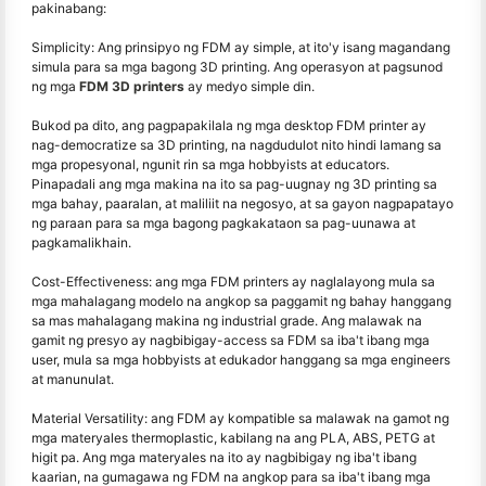
pakinabang:
Simplicity: Ang prinsipyo ng FDM ay simple, at ito'y isang magandang
simula para sa mga bagong 3D printing. Ang operasyon at pagsunod
ng mga
FDM 3D printers
ay medyo simple din.
Bukod pa dito, ang pagpapakilala ng mga desktop FDM printer ay
nag-democratize sa 3D printing, na nagdudulot nito hindi lamang sa
mga propesyonal, ngunit rin sa mga hobbyists at educators.
Pinapadali ang mga makina na ito sa pag-uugnay ng 3D printing sa
mga bahay, paaralan, at maliliit na negosyo, at sa gayon nagpapatayo
ng paraan para sa mga bagong pagkakataon sa pag-uunawa at
pagkamalikhain.
Cost-Effectiveness: ang mga FDM printers ay naglalayong mula sa
mga mahalagang modelo na angkop sa paggamit ng bahay hanggang
sa mas mahalagang makina ng industrial grade. Ang malawak na
gamit ng presyo ay nagbibigay-access sa FDM sa iba't ibang mga
user, mula sa mga hobbyists at edukador hanggang sa mga engineers
at manunulat.
Material Versatility: ang FDM ay kompatible sa malawak na gamot ng
mga materyales thermoplastic, kabilang na ang PLA, ABS, PETG at
higit pa. Ang mga materyales na ito ay nagbibigay ng iba't ibang
kaarian, na gumagawa ng FDM na angkop para sa iba't ibang mga