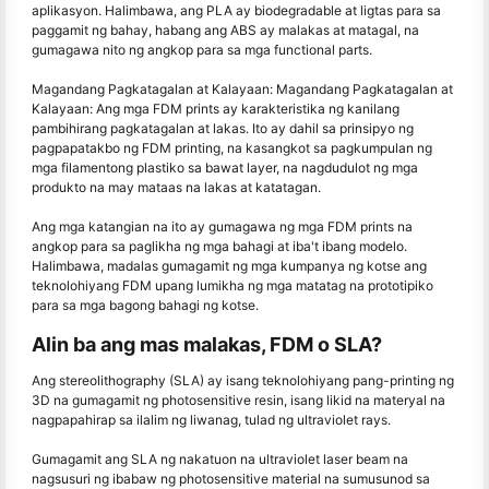
aplikasyon. Halimbawa, ang PLA ay biodegradable at ligtas para sa
paggamit ng bahay, habang ang ABS ay malakas at matagal, na
gumagawa nito ng angkop para sa mga functional parts.
Magandang Pagkatagalan at Kalayaan: Magandang Pagkatagalan at
Kalayaan: Ang mga FDM prints ay karakteristika ng kanilang
pambihirang pagkatagalan at lakas. Ito ay dahil sa prinsipyo ng
pagpapatakbo ng FDM printing, na kasangkot sa pagkumpulan ng
mga filamentong plastiko sa bawat layer, na nagdudulot ng mga
produkto na may mataas na lakas at katatagan.
Ang mga katangian na ito ay gumagawa ng mga FDM prints na
angkop para sa paglikha ng mga bahagi at iba't ibang modelo.
Halimbawa, madalas gumagamit ng mga kumpanya ng kotse ang
teknolohiyang FDM upang lumikha ng mga matatag na prototipiko
para sa mga bagong bahagi ng kotse.
Alin ba ang mas malakas, FDM o SLA?
Ang stereolithography (SLA) ay isang teknolohiyang pang-printing ng
3D na gumagamit ng photosensitive resin, isang likid na materyal na
nagpapahirap sa ilalim ng liwanag, tulad ng ultraviolet rays.
Gumagamit ang SLA ng nakatuon na ultraviolet laser beam na
nagsusuri ng ibabaw ng photosensitive material na sumusunod sa