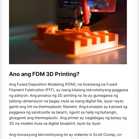
Ano ang FDM 3D Printing?
Ang Fused Deposition Modeling (FDM), na tinatawag na Fused
Filament Fabrication (FFF), ay isang kilalang teknolohiyang paggawa
ng adisyon. Ang proseso ng 3D printing na ito ay gumagawa ng
tatlong-dimensiyon na bagay mula sa isang digital file, layer-layer,
gamit ang init na thermoplastic filament. Ang konsepto ay katulad ng
paggawa ng sandcastle sa beach, ngunit sa halip ng buhangin,
ginagamit ang thermoplastic. Ang printer ay nagbibigay ng buhay ng
3D na modelo mula sa digital blueprint, layer by layer.
Ang inovasyong teknolohiyang ito ay imbento ni Scott Crump, co-