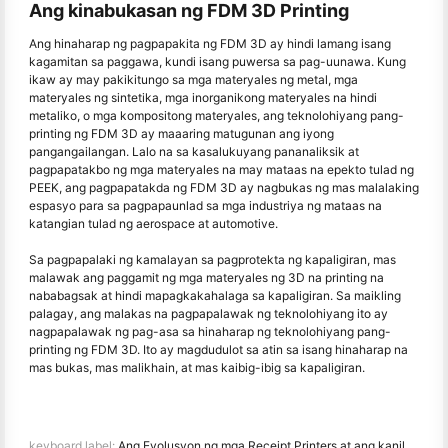
Ang kinabukasan ng FDM 3D Printing
Ang hinaharap ng pagpapakita ng FDM 3D ay hindi lamang isang
kagamitan sa paggawa, kundi isang puwersa sa pag-uunawa. Kung
ikaw ay may pakikitungo sa mga materyales ng metal, mga
materyales ng sintetika, mga inorganikong materyales na hindi
metaliko, o mga kompositong materyales, ang teknolohiyang pang-
printing ng FDM 3D ay maaaring matugunan ang iyong
pangangailangan. Lalo na sa kasalukuyang pananaliksik at
pagpapatakbo ng mga materyales na may mataas na epekto tulad ng
PEEK, ang pagpapatakda ng FDM 3D ay nagbukas ng mas malalaking
espasyo para sa pagpapaunlad sa mga industriya ng mataas na
katangian tulad ng aerospace at automotive.
Sa pagpapalaki ng kamalayan sa pagprotekta ng kapaligiran, mas
malawak ang paggamit ng mga materyales ng 3D na printing na
nababagsak at hindi mapagkakahalaga sa kapaligiran. Sa maikling
palagay, ang malakas na pagpapalawak ng teknolohiyang ito ay
nagpapalawak ng pag-asa sa hinaharap ng teknolohiyang pang-
printing ng FDM 3D. Ito ay magdudulot sa atin sa isang hinaharap na
mas bukas, mas malikhain, at mas kaibig-ibig sa kapaligiran.
keyboard label:
Ang Evolusyon ng mga Receipt Printers at ang kanilang Impact sa Retail Businesses