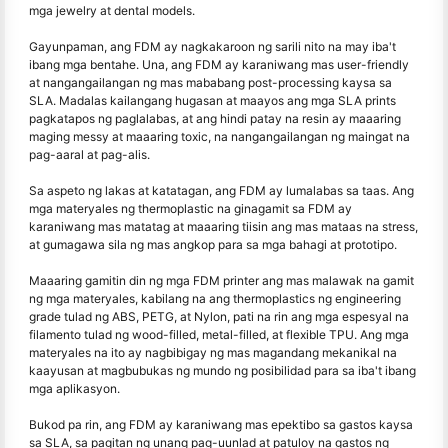
mga jewelry at dental models.
Gayunpaman, ang FDM ay nagkakaroon ng sarili nito na may iba't
ibang mga bentahe. Una, ang FDM ay karaniwang mas user-friendly
at nangangailangan ng mas mababang post-processing kaysa sa
SLA. Madalas kailangang hugasan at maayos ang mga SLA prints
pagkatapos ng paglalabas, at ang hindi patay na resin ay maaaring
maging messy at maaaring toxic, na nangangailangan ng maingat na
pag-aaral at pag-alis.
Sa aspeto ng lakas at katatagan, ang FDM ay lumalabas sa taas. Ang
mga materyales ng thermoplastic na ginagamit sa FDM ay
karaniwang mas matatag at maaaring tiisin ang mas mataas na stress,
at gumagawa sila ng mas angkop para sa mga bahagi at prototipo.
Maaaring gamitin din ng mga FDM printer ang mas malawak na gamit
ng mga materyales, kabilang na ang thermoplastics ng engineering
grade tulad ng ABS, PETG, at Nylon, pati na rin ang mga espesyal na
filamento tulad ng wood-filled, metal-filled, at flexible TPU. Ang mga
materyales na ito ay nagbibigay ng mas magandang mekanikal na
kaayusan at magbubukas ng mundo ng posibilidad para sa iba't ibang
mga aplikasyon.
Bukod pa rin, ang FDM ay karaniwang mas epektibo sa gastos kaysa
sa SLA, sa pagitan ng unang pag-uunlad at patuloy na gastos ng