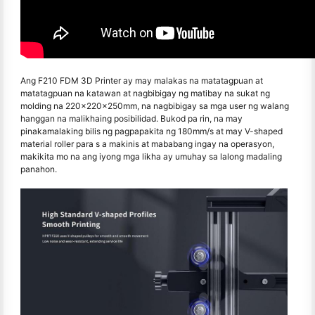
Ang F210 FDM 3D Printer ay may malakas na matatagpuan at
matatagpuan na katawan at nagbibigay ng matibay na sukat ng
molding na 220×220×250mm, na nagbibigay sa mga user ng walang
hanggan na malikhaing posibilidad. Bukod pa rin, na may
pinakamalaking bilis ng pagpapakita ng 180mm/s at may V-shaped
material roller para s a makinis at mababang ingay na operasyon,
makikita mo na ang iyong mga likha ay umuhay sa lalong madaling
panahon.