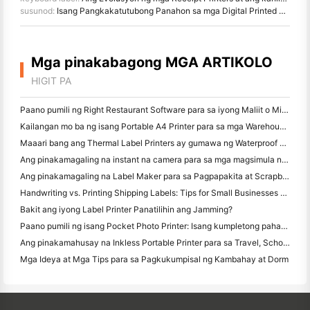
susunod:
Isang Pangkakatutubong Panahon sa mga Digital Printed Towels
Mga pinakabagong MGA ARTIKOLO
HIGIT PA
Paano pumili ng Right Restaurant Software para sa iyong Maliit o Midsize Restaurant
Kailangan mo ba ng isang Portable A4 Printer para sa mga Warehouse Invoices? Ano talagang gumagana
Maaari bang ang Thermal Label Printers ay gumawa ng Waterproof Labels para sa mga maliliit na Producto ng negosyo?
Ang pinakamagaling na instant na camera para sa mga magsimula na ayaw magbasura ng papel
Ang pinakamagaling na Label Maker para sa Pagpapakita at Scrapbooking: Magdagdag ng Karagdagang Color sa bawat Pahina
Handwriting vs. Printing Shipping Labels: Tips for Small Businesses noong 2026
Bakit ang iyong Label Printer Panatilihin ang Jamming?
Paano pumili ng isang Pocket Photo Printer: Isang kumpletong pahayag para sa Pagmamamahayag, Travel, at iPhone Users
Ang pinakamahusay na Inkless Portable Printer para sa Travel, School, at Mobile Work: Hanin MT620 Pro Review
Mga Ideya at Mga Tips para sa Pagkukumpisal ng Kambahay at Dorm