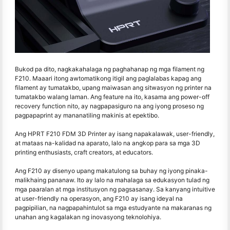
Bukod pa dito, nagkakahalaga ng paghahanap ng mga filament ng
F210. Maaari itong awtomatikong itigil ang paglalabas kapag ang
filament ay tumatakbo, upang maiwasan ang sitwasyon ng printer na
tumatakbo walang laman. Ang feature na ito, kasama ang power-off
recovery function nito, ay nagpapasiguro na ang iyong proseso ng
pagpapaprint ay mananatiling makinis at epektibo.
Ang HPRT F210 FDM 3D Printer ay isang napakalawak, user-friendly,
at mataas na-kalidad na aparato, lalo na angkop para sa mga 3D
printing enthusiasts, craft creators, at educators.
Ang F210 ay disenyo upang makatulong sa buhay ng iyong pinaka-
malikhaing pananaw. Ito ay lalo na mahalaga sa edukasyon tulad ng
mga paaralan at mga institusyon ng pagsasanay. Sa kanyang intuitive
at user-friendly na operasyon, ang F210 ay isang ideyal na
pagpipilian, na nagpapahintulot sa mga estudyante na makaranas ng
unahan ang kagalakan ng inovasyong teknolohiya.