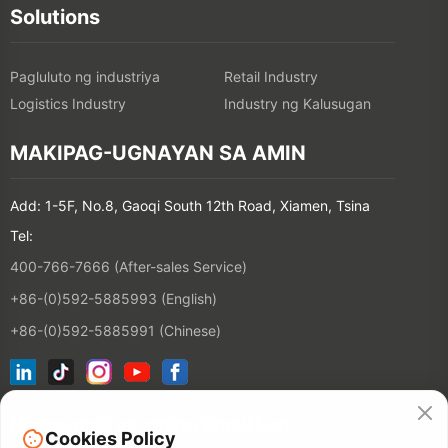
Solutions
Pagluluto ng industriya
Retail Industry
Logistics Industry
Industry ng Kalusugan
MAKIPAG-UGNAYAN SA AMIN
Add: 1-5F, No.8, Gaoqi South 12th Road, Xiamen, Tsina
Tel:
400-766-7666 (After-sales Service)
+86-(0)592-5885993 (English)
+86-(0)592-5885991 (Chinese)
Magsumali sa aming Email List
Cookies Policy