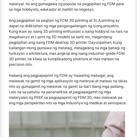
materyal. Ito ang gumagawa ng popular na pagpipilian ng FDM para
sa mga hobbyists, edukador at maliliit na negosyo.
Ang pagpipilian sa pagitan ng FDM 3D printing at SLA printing ay
dapat na didiktahan ng mga pangangailangan ng iyong proyekto.
Kung ikaw ay isang 3D printing enthusiast o isang hobbyist na nais na
magdisenyo at i-print ng 3D modelo sa sarili mo, magandang
pagpipilian ang isang FDM desktop 3D printer. Gayunpaman, kung
kailangan mong gumawa ng matatag, matagalang na mga bahagi ng
funksyon o arkitektura, mas angkop ang isang industrial-grade FDM
3D printer, na kilala sa kumplikadong struktura at mas mataas na
precision nito.
Habang ang pagpapaprint ng FDM ay maaaring mabagal, ang
malawak na gamit ng mga aplikasyon ng materyal at mataas na lakas
nito ay gumagamit ng malawak na gamit sa iba't ibang mga patlang.
Lalo na sa patuloy na pananaliksik at pagpapagamit ng mga
materyales ng PEEK sa pagpapaprint ng FDM 3D, mas malawak pa
ang mga perspektibo nito sa mga industriya ng medikal at aerospace.