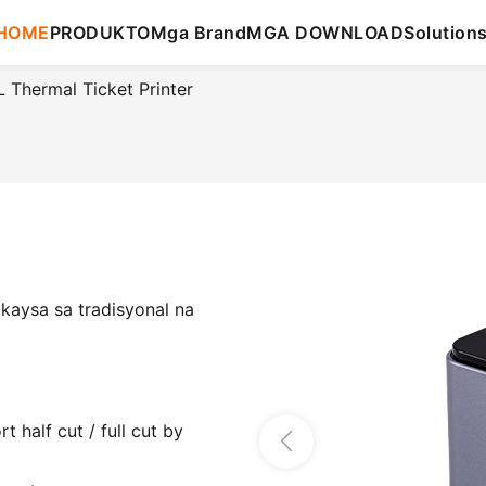
HOME
PRODUKTO
Mga Brand
MGA DOWNLOAD
Solution
Thermal Ticket Printer
kaysa sa tradisyonal na
 half cut / full cut by