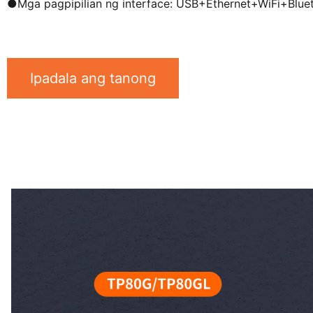
●
Mga pagpipilian ng interface: USB+Ethernet+WiFi+Blue
Ipadala ang tanong