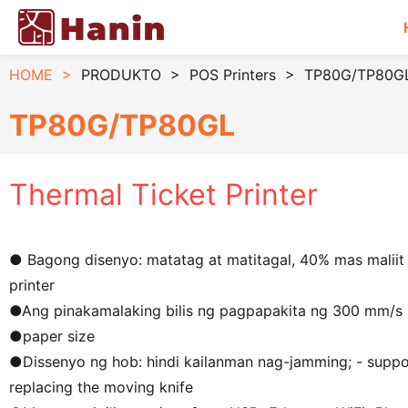
HOME
>
PRODUKTO
>
POS Printers
>
TP80G/TP80GL 
TP80G/TP80GL
Thermal Ticket Printer
● Bagong disenyo: matatag at matitagal, 40% mas maliit 
printer
●
Ang pinakamalaking bilis ng pagpapakita ng 300 mm/s
●
paper size
●
Dissenyo ng hob: hindi kailanman nag-jamming; - support
replacing the moving knife