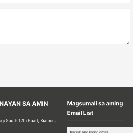
NAYAN SA AMIN
Magsumali sa aming
Email List
oqi South 12th Road, Xiamen,