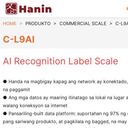
HOME
>
PRODUKTO
>
COMMERCIAL SCALE
>
C-L9A
C-L9AI
AI Recognition Label Scale
● Handa na magbigay kapag ang network ay konektado, 
na paggamit
● Ang mga datos ay maaring itinatago sa lokal na lugar 
walang koneksyon sa internet
● Pansariling-built data platform: suportahan ng 97% ng 
pang sariwang produkto, at pagkilala ng bagged, na ma