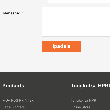
Mensahe:
*
Products
Tungkol sa HPR
MGA POS PRINTER
Tungkol sa HPRT
Label Printers
Online Store