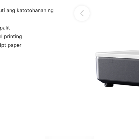
uti ang katotohanan ng
alit
l printing
eipt paper