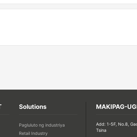
T
Solutions
MAKIPAG-UG
Add: 1-5F, No.8, Ga
Pagluluto ng industriya
Tsina
Retail Industry