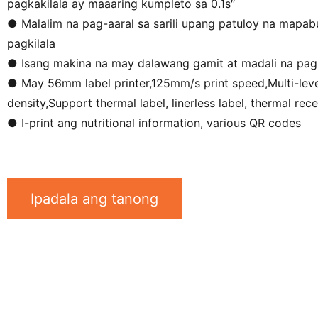
pagkakilala ay maaaring kumpleto sa 0.1s″
● Malalim na pag-aaral sa sarili upang patuloy na mapab
pagkilala
● Isang makina na may dalawang gamit at madali na pagp
● May 56mm label printer,125mm/s print speed,Multi-leve
density,Support thermal label, linerless label, thermal rec
● I-print ang nutritional information, various QR codes
Ipadala ang tanong