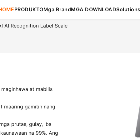
HOME
PRODUKTO
Mga Brand
MGA DOWNLOAD
Solution
I AI Recognition Label Scale
maginhawa at mabilis
at maaring gamitin nang
mga prutas, gulay, iba
y kaunawaan na 99%. Ang