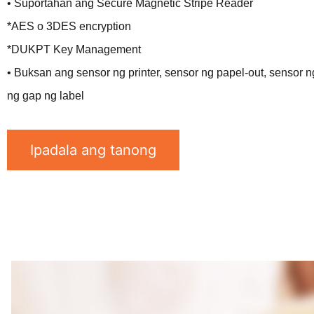
• Suportahan ang Secure Magnetic Stripe Reader
*AES o 3DES encryption
*DUKPT Key Management
• Buksan ang sensor ng printer, sensor ng papel-out, sensor n
ng gap ng label
Ipadala ang tanong